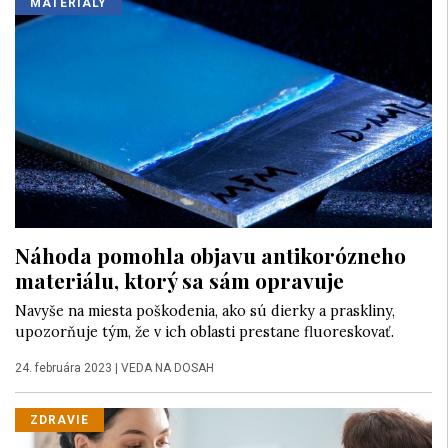
MATERIÁLY
Náhoda pomohla objavu antikorózneho
materiálu, ktorý sa sám opravuje
Navyše na miesta poškodenia, ako sú dierky a praskliny,
upozorňuje tým, že v ich oblasti prestane fluoreskovať.
24. februára 2023
|
VEDA NA DOSAH
ZDRAVIE