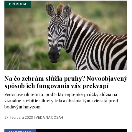
PRÍRODA
Na čo zebrám slúžia pruhy? Novoobjavený
spôsob ich fungovania vás prekvapí
Vedci overili teóriu, podľa ktorej tenké prúžky slúžia na
vizuálne rozbitie siluety tela a chránia tým zvieratá pred
bodavým hmyzom.
27. februára 2023
|
VEDA NA DOSAH