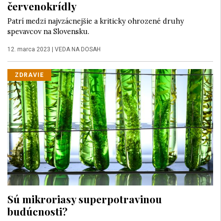
červenokrídly
Patrí medzi najvzácnejšie a kriticky ohrozené druhy
spevavcov na Slovensku.
12. marca 2023
|
VEDA NA DOSAH
ZDRAVIE
Sú mikroriasy superpotravinou
budúcnosti?