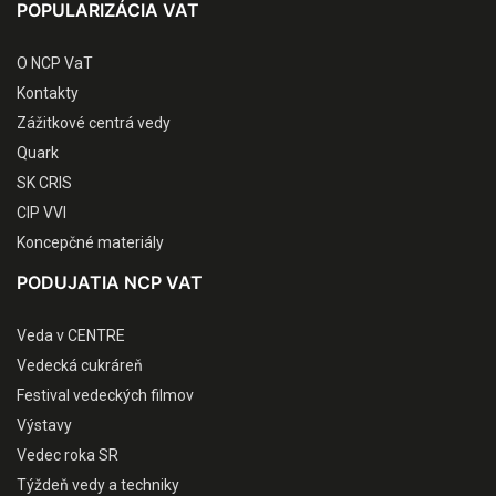
POPULARIZÁCIA VAT
O NCP VaT
Kontakty
Zážitkové centrá vedy
Quark
SK CRIS
CIP VVI
Koncepčné materiály
PODUJATIA NCP VAT
Veda v CENTRE
Vedecká cukráreň
Festival vedeckých filmov
Výstavy
Vedec roka SR
Týždeň vedy a techniky