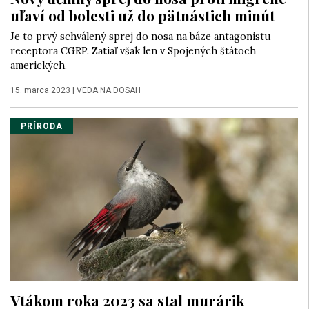
uľaví od bolesti už do pätnástich minút
Je to prvý schválený sprej do nosa na báze antagonistu
receptora CGRP. Zatiaľ však len v Spojených štátoch
amerických.
15. marca 2023
|
VEDA NA DOSAH
PRÍRODA
Vtákom roka 2023 sa stal murárik