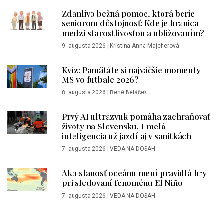
Zdanlivo bežná pomoc, ktorá berie
seniorom dôstojnosť: Kde je hranica
medzi starostlivosťou a ubližovaním?
9. augusta 2026
|
Kristína Anna Majcherová
Kvíz: Pamätáte si najväčšie momenty
MS vo futbale 2026?
8. augusta 2026
|
René Beláček
Prvý AI ultrazvuk pomáha zachraňovať
životy na Slovensku. Umelá
inteligencia už jazdí aj v sanitkách
7. augusta 2026
|
VEDA NA DOSAH
Ako slanosť oceánu mení pravidlá hry
pri sledovaní fenoménu El Niño
7. augusta 2026
|
VEDA NA DOSAH