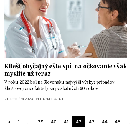
Kliešť obyčajný ešte spí, na očkovanie však
myslite už teraz
V roku 2022 bol na Slovensku najvyšší výskyt prípadov
kliešťovej encefalitídy za posledných 60 rokov.
21. februára 2023
|
VEDA NA DOSAH
«
1
…
39
40
41
42
43
44
45
…