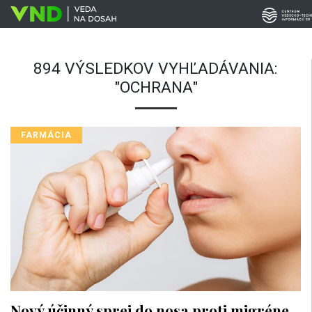
894 VÝSLEDKOV VYHĽADÁVANIA:
"OCHRANA"
FARMÁCIA
Nový účinný sprej do nosa proti migréne