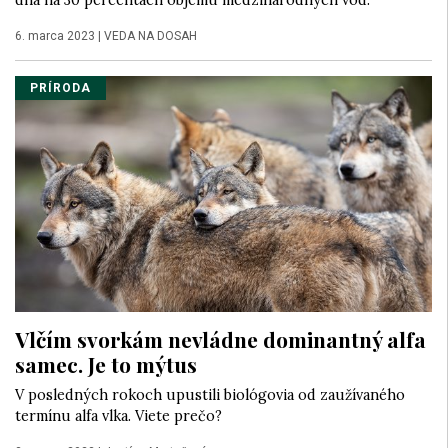
dna na 30 percentách objemu medzinárodných vôd.
6. marca 2023
|
VEDA NA DOSAH
PRÍRODA
Vlčím svorkám nevládne dominantný alfa
samec. Je to mýtus
V posledných rokoch upustili biológovia od zaužívaného
termínu alfa vlka. Viete prečo?