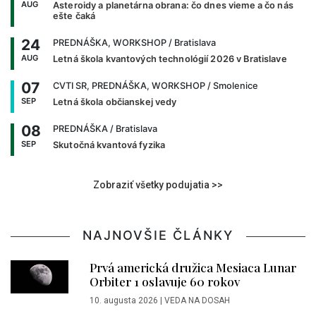
AUG
Asteroidy a planetárna obrana: čo dnes vieme a čo nás
ešte čaká
24
PREDNÁŠKA, WORKSHOP
/ Bratislava
AUG
Letná škola kvantových technológií 2026 v Bratislave
07
CVTI SR, PREDNÁŠKA, WORKSHOP
/ Smolenice
SEP
Letná škola občianskej vedy
08
PREDNÁŠKA
/ Bratislava
SEP
Skutočná kvantová fyzika
Zobraziť všetky podujatia >>
NAJNOVŠIE ČLÁNKY
Prvá americká družica Mesiaca Lunar
Orbiter 1 oslavuje 60 rokov
10. augusta 2026
|
VEDA NA DOSAH