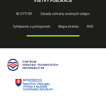
VŠETKY PUBLIKÁCIE
© CVTI SR
Zásady ochrany osobných údajov
Vyhlásenie o prístupnosti
Mapa stránky
RSS