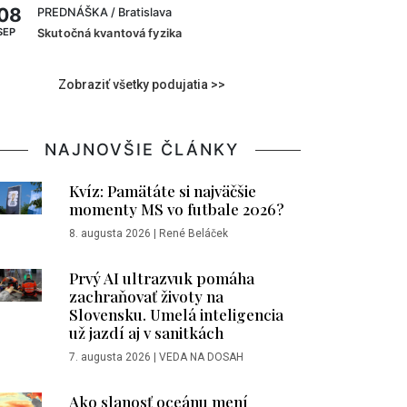
08
PREDNÁŠKA
/ Bratislava
SEP
Skutočná kvantová fyzika
Zobraziť všetky podujatia >>
NAJNOVŠIE ČLÁNKY
Kvíz: Pamätáte si najväčšie
momenty MS vo futbale 2026?
8. augusta 2026
|
René Beláček
Prvý AI ultrazvuk pomáha
zachraňovať životy na
Slovensku. Umelá inteligencia
už jazdí aj v sanitkách
7. augusta 2026
|
VEDA NA DOSAH
Ako slanosť oceánu mení