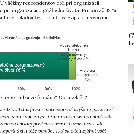
 U väčšiny respondentov boli pri organizácii
pri organizácii digitálneho života. Pritom až 88 %
adok v chladničke, robia to isté aj s pracovnými
C
L
o neporiadku vo firmách“, Obrázok č. 2
redstavitelia firiem mali venovať zvýšenú pozornosť
ikám s ním spojeným. Organizácia vecí v chladničke
árukou obrany pred narušením bezpečnosti, ale
 neporiadku môže pomôcť stať sa odolnejšími voči