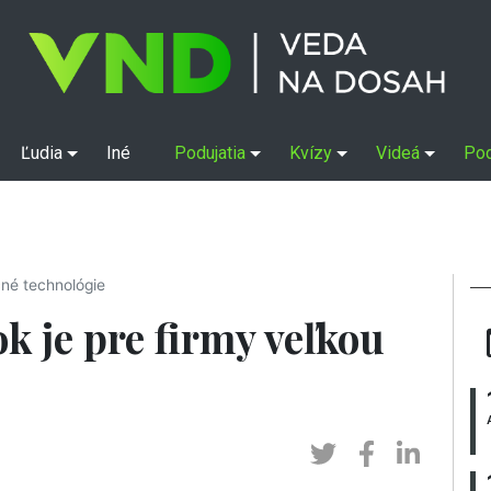
Ľudia
Iné
Podujatia
Kvízy
Videá
Po
né technológie
k je pre firmy veľkou