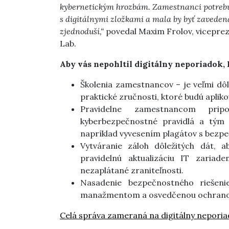
kybernetickým hrozbám. Zamestnanci potrebuj
s digitálnymi zložkami a mala by byť zaveden
zjednoduší,“
povedal Maxim Frolov, viceprez
Lab.
Aby vás nepohltil digitálny neporiadok, 
Školenia zamestnancov – je veľmi dô
praktické zručnosti, ktoré budú aplik
Pravidelne zamestnancom prip
kyberbezpečnostné pravidlá a tým
napríklad vyvesením plagátov s bezpe
Vytváranie záloh dôležitých dát, a
pravidelnú aktualizáciu IT zariad
nezaplátané zraniteľnosti.
Nasadenie bezpečnostného riešen
manažmentom a osvedčenou ochrano
Celá správa zameraná na digitálny nepori