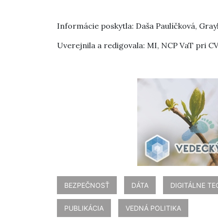
Informácie poskytla: Daša Paulíčková, Grayl
Uverejnila a redigovala: MI, NCP VaT pri C
BEZPEČNOSŤ
DÁTA
DIGITÁLNE T
PUBLIKÁCIA
VEDNÁ POLITIKA