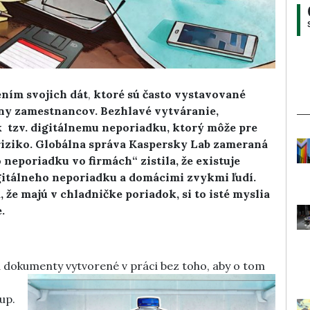
ením svojich dát
,
ktoré sú často vystavované
y zamestnancov. Bezhlavé vytváranie,
k tzv. digitálnemu neporiadku, ktorý môže pre
riziko. Globálna správa Kaspersky Lab zameraná
neporiadku vo firmách“ zistila, že existuje
gitálneho neporiadku a domácimi zvykmi ľudí.
, že majú v chladničke poriadok, si to isté myslia
.
 dokumenty vytvorené v práci bez toho, aby o tom
up.