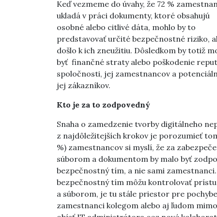
Keď vezmeme do úvahy, že 72 % zamestna
ukladá v práci dokumenty, ktoré obsahujú
osobné alebo citlivé dáta, mohlo by to
predstavovať určité bezpečnostné riziko, a
došlo k ich zneužitiu. Dôsledkom by totiž mo
byť finančné straty alebo poškodenie repu
spoločnosti, jej zamestnancov a potenciáln
jej zákazníkov.
Kto je za to zodpovedný
Snaha o zamedzenie tvorby digitálneho nep
z najdôležitejších krokov je porozumieť tom
%) zamestnancov si myslí, že za zabezpeče
súborom a dokumentom by malo byť zodpove
bezpečnostný tím, a nie sami zamestnanci. 
bezpečnostný tím môžu kontrolovať príst
a súborom, je tu stále priestor pre pochyb
zamestnanci kolegom alebo aj ľudom mimo f
obísť IT administrátora cez nové kolabora