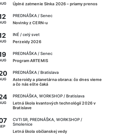
AUG
Úplné zatmenie Slnka 2026 – priamy prenos
12
PREDNÁŠKA
/ Senec
AUG
Novinky z CERN-u
12
INÉ
/ celý svet
AUG
Perzeidy 2026
19
PREDNÁŠKA
/ Senec
AUG
Program ARTEMIS
20
PREDNÁŠKA
/ Bratislava
AUG
Asteroidy a planetárna obrana: čo dnes vieme
a čo nás ešte čaká
24
PREDNÁŠKA, WORKSHOP
/ Bratislava
AUG
Letná škola kvantových technológií 2026 v
Bratislave
07
CVTI SR, PREDNÁŠKA, WORKSHOP
/
Smolenice
SEP
Letná škola občianskej vedy