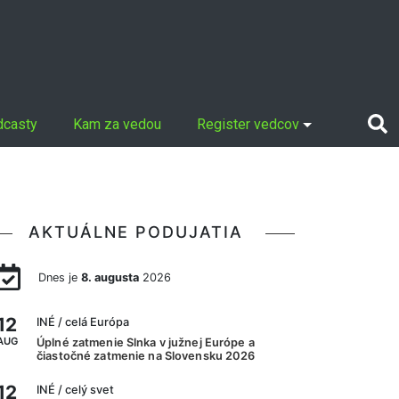
dcasty
Kam za vedou
Register vedcov
AKTUÁLNE PODUJATIA
Dnes je
8. augusta
2026
12
INÉ
/ celá Európa
AUG
Úplné zatmenie Slnka v južnej Európe a
čiastočné zatmenie na Slovensku 2026
12
INÉ
/ celý svet