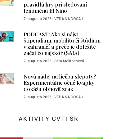
pravidlá hry pri sledovaní
fenoménu El Niño
7. augusta 2026
|
VEDA NA DOSAH
PODCAST: Ako si nájsť
štipendium, mobilitu či štúdium
v zahraničí a prečo je dôležité
začať čo najskôr (SAIA)
7. augusta 2026
|
Sára Molitorisová
Nová nádej na liečbu slepoty?
Experimentálne očné kvapky
dokážu obnoviť zrak
7. augusta 2026
|
VEDA NA DOSAH
AKTIVITY CVTI SR