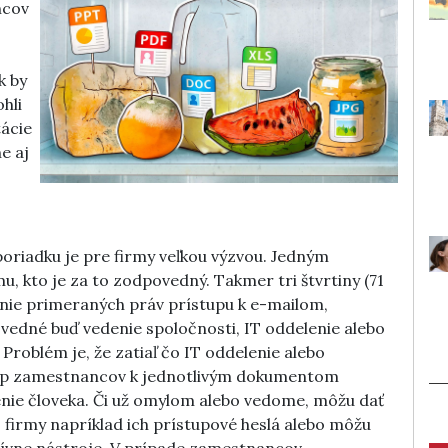
ncov
k by
hli
tácie
e aj
oriadku je pre firmy veľkou výzvou. Jedným
u, kto je za to zodpovedný. Takmer tri štvrtiny (71
nie primeraných práv prístupu k e-mailom,
dné buď vedenie spoločnosti, IT oddelenie alebo
Problém je, že zatiaľ čo IT oddelenie alebo
up zamestnancov k jednotlivým dokumentom
enie človeka. Či už omylom alebo vedome, môžu dať
irmy napríklad ich prístupové heslá alebo môžu
tívne nástroje. V prípade zamestnancov