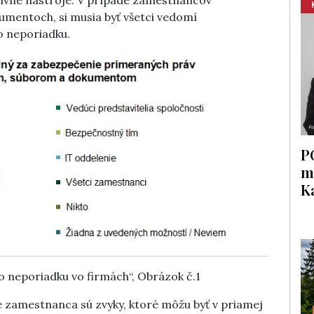
umentoch, si musia byť všetci vedomí
o neporiadku.
P
m
K
ho neporiadku vo firmách“, Obrázok č.1
 zamestnanca sú zvyky, ktoré môžu byť v priamej