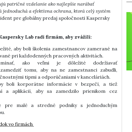
ú patričné vzdelanie ako najlepšie narábať
á jednoduchá a efektívna ochrana, ktorá celý systém
ident pre globálny predaj spoločnosti Kaspersky
Kaspersky Lab radí firmám, aby zvážili:
ležité, aby boli školenia zamestnancov zamerané na
ované pri každodenných pracovných aktivitách.
omínať, ako veľmi je dôležité dodržiavať
 zamedziť tomu, aby na ne zamestnanci zabudli,
čnostnými tipmi a odporúčaniami v kanceláriách.
by boli korporátne informácie v bezpečí, a tiež
ení a aplikácií, aby sa zamedzilo prienikom cez
ie pre malé a stredné podniky s jednoduchým
u.
adok vo firmách