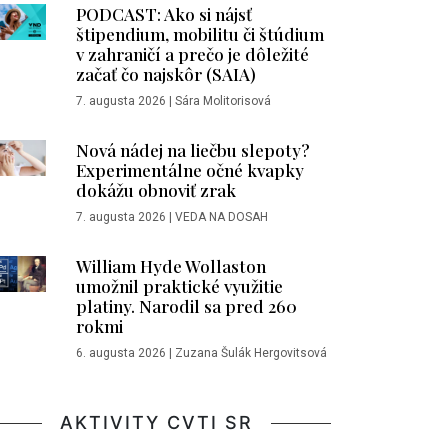
PODCAST: Ako si nájsť
štipendium, mobilitu či štúdium
v zahraničí a prečo je dôležité
začať čo najskôr (SAIA)
7. augusta 2026
|
Sára Molitorisová
Nová nádej na liečbu slepoty?
Experimentálne očné kvapky
dokážu obnoviť zrak
7. augusta 2026
|
VEDA NA DOSAH
William Hyde Wollaston
umožnil praktické využitie
platiny. Narodil sa pred 260
rokmi
6. augusta 2026
|
Zuzana Šulák Hergovitsová
AKTIVITY CVTI SR