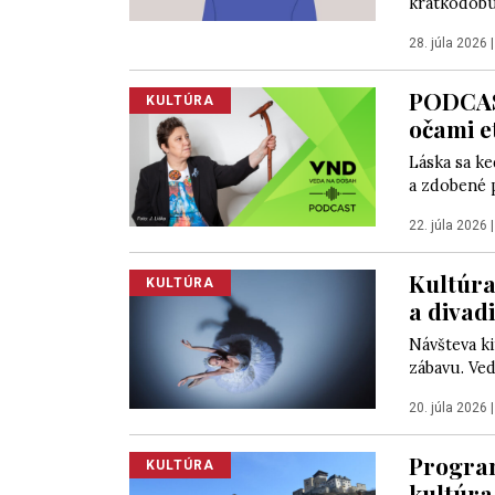
krátkodobú 
28. júla 2026
PODCAST
KULTÚRA
očami e
Láska sa ke
a zdobené p
22. júla 2026
Kultúra
KULTÚRA
a divad
Návšteva ki
zábavu. Vedc
20. júla 2026
Program
KULTÚRA
kultúra