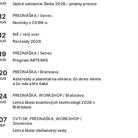
AUG
Úplné zatmenie Slnka 2026 – priamy prenos
12
PREDNÁŠKA
/ Senec
AUG
Novinky z CERN-u
12
INÉ
/ celý svet
AUG
Perzeidy 2026
19
PREDNÁŠKA
/ Senec
AUG
Program ARTEMIS
20
PREDNÁŠKA
/ Bratislava
AUG
Asteroidy a planetárna obrana: čo dnes vieme
a čo nás ešte čaká
24
PREDNÁŠKA, WORKSHOP
/ Bratislava
AUG
Letná škola kvantových technológií 2026 v
Bratislave
07
CVTI SR, PREDNÁŠKA, WORKSHOP
/
Smolenice
SEP
Letná škola občianskej vedy