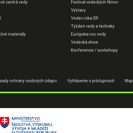
ové centrá vedy
Festival vedeckých filmov
Výstavy
S
Vedec roka SR
Týždeň vedy a techniky
čné materiály
Európska noc vedy
Vedecká show
Konferencie / workshopy
sady ochrany osobných údajov
Vyhlásenie o prístupnosti
Map