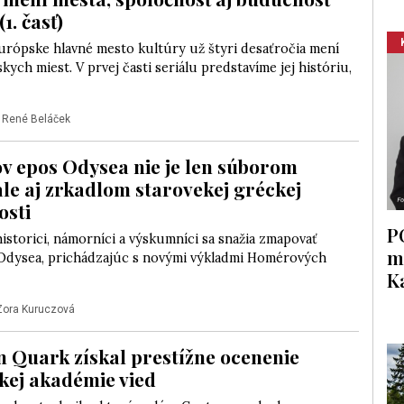
1. časť)
Európske hlavné mesto kultúry už štyri desaťročia mení
kych miest. V prvej časti seriálu predstavíme jej históriu,
|
René Beláček
v epos Odysea nie je len súborom
ale aj zrkadlom starovekej gréckej
osti
P
istorici, námorníci a výskumníci sa snažia zmapovať
m
Odysea, prichádzajúc s novými výkladmi Homérových
K
Zora Kuruczová
 Quark získal prestížne ocenenie
kej akadémie vied