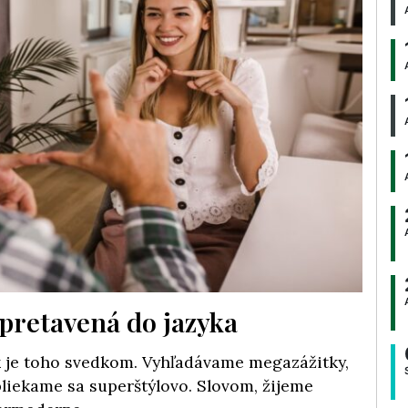
a pretavená do jazyka
yk je toho svedkom. Vyhľadávame megazážitky,
bliekame sa superštýlovo. Slovom, žijeme