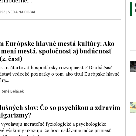
rmoderne....
2026
|
VEDA NA DOSAH
 Európske hlavné mestá kultúry: Ako
 mení mestá, spoločnosť aj budúcnosť
2. časť)
ra naštartovať hospodársky rozvoj mesta? Druhá časť
dstaví vedecké poznatky o tom, ako titul Európske hlavné
ry...
|
René Beláček
slušných slov: Čo so psychikou a zdravím
ulgarizmy?
 vyvolávajú merateľné fyziologické a psychologické
ové výskumy ukazujú, že hoci nadávanie môže priniesť