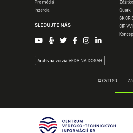
Pre médiá
Zážitk
Inzercia
Quark
SK CRI
SLEDUJTE NÁS
CIP VVI
Koncep
Archívna verzia VEDA NA DOSAH
© CVTI SR
Zá