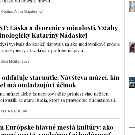
úľavu od bolesti, hnevu...
|
Kristína Anna Majcherová
: Láska a dvorenie v minulosti. Vzťahy
tnologičky Kataríny Nádaskej
dysi vyšívala do košieľ, darovala sa ako medovníkové srdcia
racie piesty, stavala sa v podobe májov a...
|
Sára Molitorisová
 odďaľuje starnutie: Návšteva múzeí, kín
iel má omladzujúci účinok
na, múzeí alebo koncertov môže priniesť viac než len
i zistili, že starší ľudia, ktorí sa pravidelne zúčastňovali...
|
VEDA NA DOSAH
 Európske hlavné mestá kultúry: ako
 mení mestá, spoločnosť aj budúcnosť