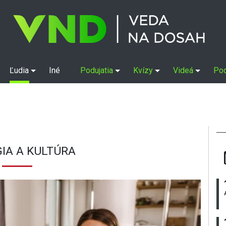
Ľudia
Iné
Podujatia
Kvízy
Videá
Po
GIA A KULTÚRA