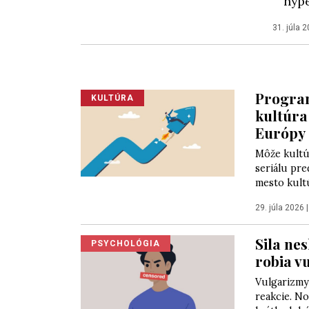
hype
31. júla 
Program
KULTÚRA
kultúra
Európy (
Môže kultú
seriálu pre
mesto kultú
29. júla 2026
Sila ne
PSYCHOLÓGIA
robia v
Vulgarizmy
reakcie. N