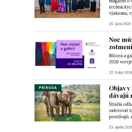
Magazín o 
technických
výskumu, vý
25. júna 2026
Noc múz
zotmen
Múzeá a gal
2026 verejn
22. mája 202
Objav v 
PRÍRODA
dávajú
Štúdia odha
oslovovať š
používajú, 
23. apríla 202