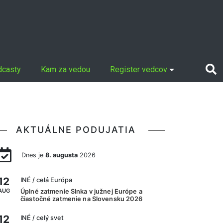
dcasty
Kam za vedou
Register vedcov
AKTUÁLNE PODUJATIA
Dnes je
8. augusta
2026
12
INÉ
/ celá Európa
AUG
Úplné zatmenie Slnka v južnej Európe a
čiastočné zatmenie na Slovensku 2026
12
INÉ
/ celý svet