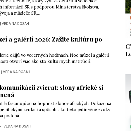
vede a technike, ktorý vydáva Centrum vedecko-
 informácií SR s podporou Ministerstva školstva,
voja a mládeže SR,...
|
VEDA NA DOSAH
eí a galérií 2026: Zažite kultúru po
í
C
L
érie ožijú vo večerných hodinách. Noc múzeí a galérií
osti otvorí viac ako sto kultúrnych inštitúcií.
6
|
VEDA NA DOSAH
komunikácii zvierat: slony africké si
 mená
lila fascinujúcu schopnosť slonov afrických. Dokážu sa
pecifickými zvukmi a spôsob, ako tieto jedinečné zvuky
sa podobá...
6
|
VEDA NA DOSAH