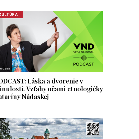
KULTÚRA
ODCAST: Láska a dvorenie v
inulosti. Vzťahy očami etnologičky
ataríny Nádaskej