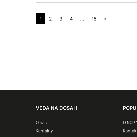
1
2
3
4
…
18
»
VEDA NA DOSAH
POPU
O nás
O NCP 
Kontakty
Kontak