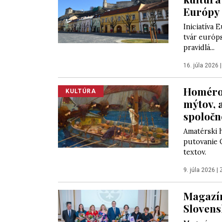
Európy (
Iniciatíva 
tvár európs
pravidlá...
16. júla 2026
Homéro
KULTÚRA
mýtov, 
spoločn
Amatérski h
putovanie 
textov.
9. júla 2026
|
Magazín
Slovens