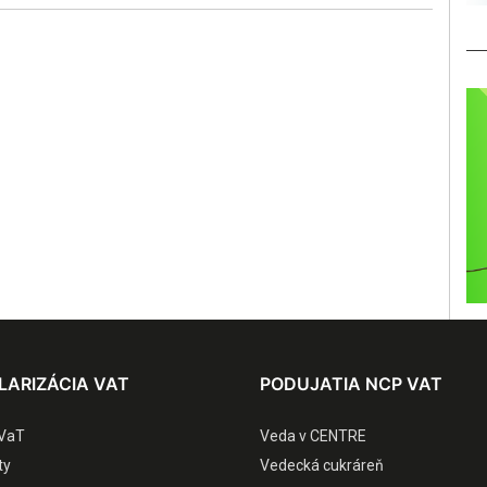
LARIZÁCIA VAT
PODUJATIA NCP VAT
VaT
Veda v CENTRE
ty
Vedecká cukráreň