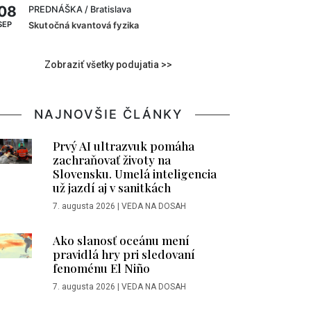
08
PREDNÁŠKA
/ Bratislava
SEP
Skutočná kvantová fyzika
Zobraziť všetky podujatia >>
NAJNOVŠIE ČLÁNKY
Prvý AI ultrazvuk pomáha
zachraňovať životy na
Slovensku. Umelá inteligencia
už jazdí aj v sanitkách
7. augusta 2026
|
VEDA NA DOSAH
Ako slanosť oceánu mení
pravidlá hry pri sledovaní
fenoménu El Niño
7. augusta 2026
|
VEDA NA DOSAH