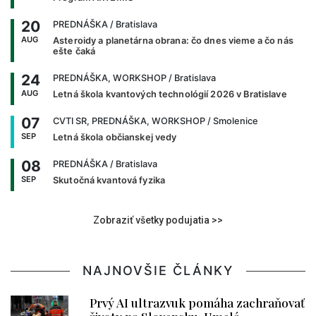
20
PREDNÁŠKA
/ Bratislava
AUG
Asteroidy a planetárna obrana: čo dnes vieme a čo nás
ešte čaká
24
PREDNÁŠKA, WORKSHOP
/ Bratislava
AUG
Letná škola kvantových technológií 2026 v Bratislave
07
CVTI SR, PREDNÁŠKA, WORKSHOP
/ Smolenice
SEP
Letná škola občianskej vedy
08
PREDNÁŠKA
/ Bratislava
SEP
Skutočná kvantová fyzika
Zobraziť všetky podujatia >>
NAJNOVŠIE ČLÁNKY
Prvý AI ultrazvuk pomáha zachraňovať