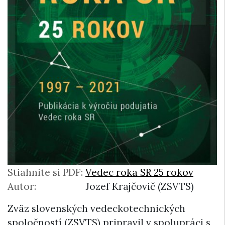
Stiahnite si PDF:
Vedec roka SR 25 rokov
Autor:
Jozef Krajčovič (ZSVTS)
Zväz slovenských vedeckotechnických
spoločností (ZSVTS) pripravil v spolupráci s