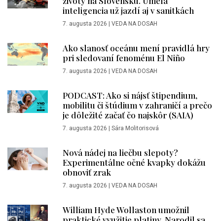
životy na Slovensku. Umelá
inteligencia už jazdí aj v sanitkách
7. augusta 2026
|
VEDA NA DOSAH
Ako slanosť oceánu mení pravidlá hry
pri sledovaní fenoménu El Niño
7. augusta 2026
|
VEDA NA DOSAH
PODCAST: Ako si nájsť štipendium,
mobilitu či štúdium v zahraničí a prečo
je dôležité začať čo najskôr (SAIA)
7. augusta 2026
|
Sára Molitorisová
Nová nádej na liečbu slepoty?
Experimentálne očné kvapky dokážu
obnoviť zrak
7. augusta 2026
|
VEDA NA DOSAH
William Hyde Wollaston umožnil
praktické využitie platiny. Narodil sa