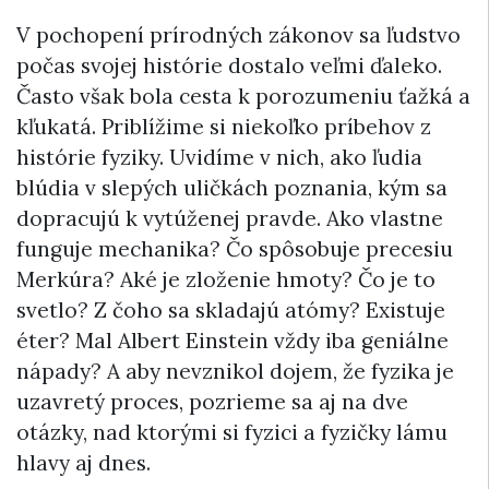
V pochopení prírodných zákonov sa ľudstvo
počas svojej histórie dostalo veľmi ďaleko.
Často však bola cesta k porozumeniu ťažká a
kľukatá. Priblížime si niekoľko príbehov z
histórie fyziky. Uvidíme v nich, ako ľudia
blúdia v slepých uličkách poznania, kým sa
dopracujú k vytúženej pravde. Ako vlastne
funguje mechanika? Čo spôsobuje precesiu
Merkúra? Aké je zloženie hmoty? Čo je to
svetlo? Z čoho sa skladajú atómy? Existuje
éter? Mal Albert Einstein vždy iba geniálne
nápady? A aby nevznikol dojem, že fyzika je
uzavretý proces, pozrieme sa aj na dve
otázky, nad ktorými si fyzici a fyzičky lámu
hlavy aj dnes.