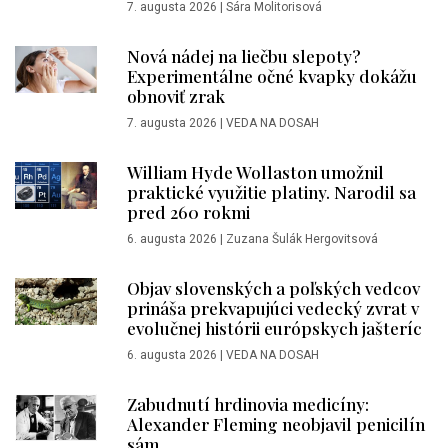
7. augusta 2026
|
Sára Molitorisová
Nová nádej na liečbu slepoty?
Experimentálne očné kvapky dokážu
obnoviť zrak
7. augusta 2026
|
VEDA NA DOSAH
William Hyde Wollaston umožnil
praktické využitie platiny. Narodil sa
pred 260 rokmi
6. augusta 2026
|
Zuzana Šulák Hergovitsová
Objav slovenských a poľských vedcov
prináša prekvapujúci vedecký zvrat v
evolučnej histórii európskych jašteríc
6. augusta 2026
|
VEDA NA DOSAH
Zabudnutí hrdinovia medicíny:
Alexander Fleming neobjavil penicilín
sám