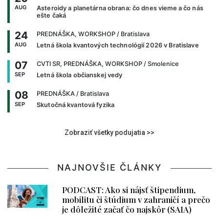
AUG
Asteroidy a planetárna obrana: čo dnes vieme a čo nás
ešte čaká
24
PREDNÁŠKA, WORKSHOP
/ Bratislava
AUG
Letná škola kvantových technológií 2026 v Bratislave
07
CVTI SR, PREDNÁŠKA, WORKSHOP
/ Smolenice
SEP
Letná škola občianskej vedy
08
PREDNÁŠKA
/ Bratislava
SEP
Skutočná kvantová fyzika
Zobraziť všetky podujatia >>
NAJNOVŠIE ČLÁNKY
PODCAST: Ako si nájsť štipendium,
mobilitu či štúdium v zahraničí a prečo
je dôležité začať čo najskôr (SAIA)