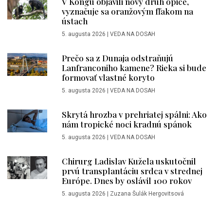
V Kongu objavili nový druh opice,
vyznačuje sa oranžovým fľakom na
ústach
5. augusta 2026
|
VEDA NA DOSAH
Prečo sa z Dunaja odstraňujú
Lanfranconiho kamene? Rieka si bude
formovať vlastné koryto
5. augusta 2026
|
VEDA NA DOSAH
Skrytá hrozba v prehriatej spálni: Ako
nám tropické noci kradnú spánok
5. augusta 2026
|
VEDA NA DOSAH
Chirurg Ladislav Kužela uskutočnil
prvú transplantáciu srdca v strednej
Európe. Dnes by oslávil 100 rokov
5. augusta 2026
|
Zuzana Šulák Hergovitsová