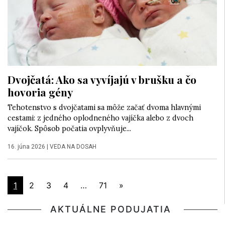
Dvojčatá: Ako sa vyvíjajú v brušku a čo
hovoria gény
Tehotenstvo s dvojčatami sa môže začať dvoma hlavnými
cestami: z jedného oplodneného vajíčka alebo z dvoch
vajíčok. Spôsob počatia ovplyvňuje...
16. júna 2026
|
VEDA NA DOSAH
1
2
3
4
…
71
»
AKTUÁLNE PODUJATIA