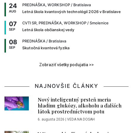
24
PREDNÁŠKA, WORKSHOP
/ Bratislava
AUG
Letná škola kvantových technológií 2026 v Bratislave
07
CVTI SR, PREDNÁŠKA, WORKSHOP
/ Smolenice
SEP
Letná škola občianskej vedy
08
PREDNÁŠKA
/ Bratislava
SEP
Skutočná kvantová fyzika
Zobraziť všetky podujatia >>
NAJNOVŠIE ČLÁNKY
Nový inteligentný prsteň meria
hladinu glukózy, alkoholu a ďalších
látok prostredníctvom potu
6. augusta 2026
|
VEDA NA DOSAH