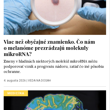
Viac než obyčajné znamienko. Čo nám
o melanóme prezrádzajú molekuly
mikroRNA?
Zmeny v hladinách niektorých molekúl mikroRNA môžu
podporovať vznik a progresiu nádoru, zatiaľ čo iné pôsobia
ochranne.
4. augusta 2026
|
VEDA NA DOSAH
MEDICÍNA