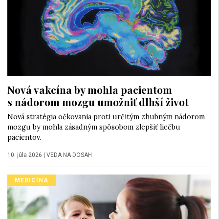
Nová vakcína by mohla pacientom
s nádorom mozgu umožniť dlhší život
Nová stratégia očkovania proti určitým zhubným nádorom
mozgu by mohla zásadným spôsobom zlepšiť liečbu
pacientov.
10. júla 2026
|
VEDA NA DOSAH
MEDICÍNA