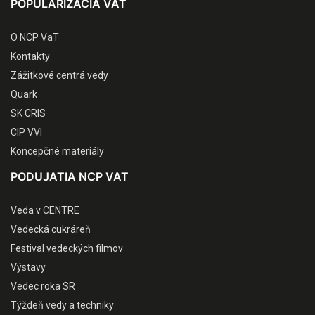
POPULARIZÁCIA VAT
O NCP VaT
Kontakty
Zážitkové centrá vedy
Quark
SK CRIS
CIP VVI
Koncepčné materiály
PODUJATIA NCP VAT
Veda v CENTRE
Vedecká cukráreň
Festival vedeckých filmov
Výstavy
Vedec roka SR
Týždeň vedy a techniky