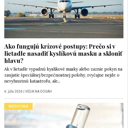
Ako fungujú krízové postupy: Prečo si v
lietadle nasadiť kyslíkovú masku a skloniť
hlavu?
Ak v lietadle vypadnú kyslíkové masky alebo zaznie pokyn na
zaujatie špeciálnej bezpečnostnej polohy, zvyčajne nejde o
nevyhnutnú katastrofu, ale...
6. júla 2026
|
VEDA NA DOSAH
MEDICÍNA