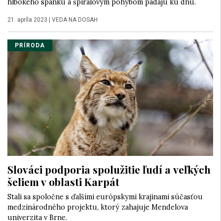
hlbokého spánku a špirálovým pohybom padajú ku dnu.
21. apríla 2023
|
VEDA NA DOSAH
PRÍRODA
Slováci podporia spolužitie ľudí a veľkých
šeliem v oblasti Karpát
Stali sa spoločne s ďalšími európskymi krajinami súčasťou
medzinárodného projektu, ktorý zahajuje Mendelova
univerzita v Brne.