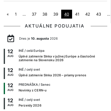
«
1
…
37
38
39
40
41
42
43
…
AKTUÁLNE PODUJATIA
Dnes je
10. augusta
2026
12
INÉ
/ celá Európa
AUG
Úplné zatmenie Slnka v južnej Európe a čiastočné
zatmenie na Slovensku 2026
12
INÉ
/ celý svet
AUG
Úplné zatmenie Slnka 2026 – priamy prenos
12
PREDNÁŠKA
/ Senec
AUG
Novinky z CERN-u
12
INÉ
/ celý svet
AUG
Perzeidy 2026