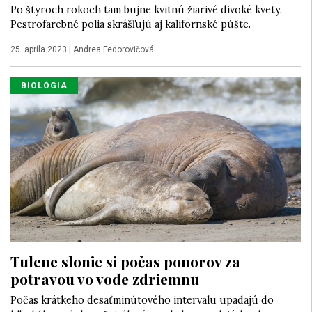
Po štyroch rokoch tam bujne kvitnú žiarivé divoké kvety.
Pestrofarebné polia skrášľujú aj kalifornské púšte.
25. apríla 2023
|
Andrea Fedorovičová
BIOLÓGIA
Tulene slonie si počas ponorov za
potravou vo vode zdriemnu
Počas krátkeho desaťminútového intervalu upadajú do