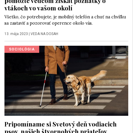
pomôžte vedcom získať poznatky o
vtákoch vo vašom okolí
Všetko, čo potrebujete, je mobilný telefón a chuť na chvíľku
sa zastaviť a pozorovať operence okolo vás.
13. mája 2023
|
VEDA NA DOSAH
SOCIOLÓGIA
Pripomíname si Svetový deň vodiacich
psov, našich štvornohých priateľov