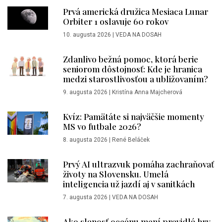
Prvá americká družica Mesiaca Lunar
Orbiter 1 oslavuje 60 rokov
10. augusta 2026
|
VEDA NA DOSAH
Zdanlivo bežná pomoc, ktorá berie
seniorom dôstojnosť: Kde je hranica
medzi starostlivosťou a ubližovaním?
9. augusta 2026
|
Kristína Anna Majcherová
Kvíz: Pamätáte si najväčšie momenty
MS vo futbale 2026?
8. augusta 2026
|
René Beláček
Prvý AI ultrazvuk pomáha zachraňovať
životy na Slovensku. Umelá
inteligencia už jazdí aj v sanitkách
7. augusta 2026
|
VEDA NA DOSAH
Ako slanosť oceánu mení pravidlá hry