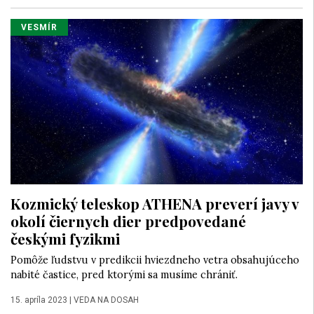
VESMÍR
Kozmický teleskop ATHENA preverí javy v
okolí čiernych dier predpovedané
českými fyzikmi
Pomôže ľudstvu v predikcii hviezdneho vetra obsahujúceho
nabité častice, pred ktorými sa musíme chrániť.
15. apríla 2023
|
VEDA NA DOSAH