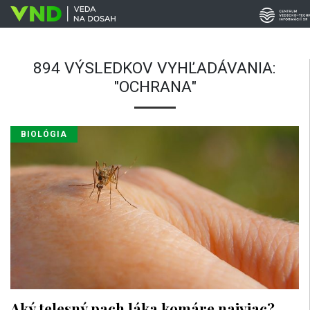
894 VÝSLEDKOV VYHĽADÁVANIA:
"OCHRANA"
BIOLÓGIA
Aký telesný pach láka komáre najviac?