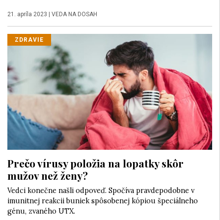
21. apríla 2023
|
VEDA NA DOSAH
ZDRAVIE
Prečo vírusy položia na lopatky skôr
mužov než ženy?
Vedci konečne našli odpoveď. Spočíva pravdepodobne v
imunitnej reakcii buniek spôsobenej kópiou špeciálneho
génu, zvaného UTX.