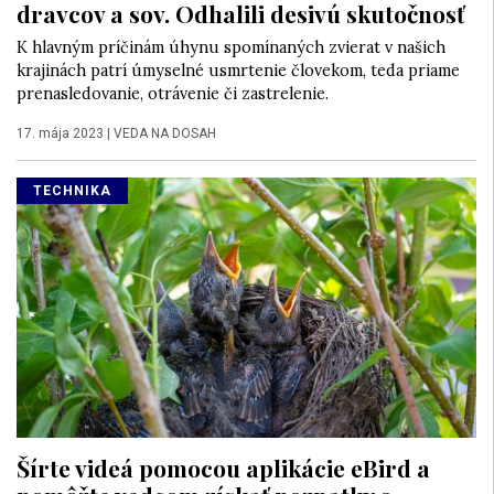
dravcov a sov. Odhalili desivú skutočnosť
K hlavným príčinám úhynu spomínaných zvierat v našich
krajinách patrí úmyselné usmrtenie človekom, teda priame
prenasledovanie, otrávenie či zastrelenie.
17. mája 2023
|
VEDA NA DOSAH
TECHNIKA
Šírte videá pomocou aplikácie eBird a