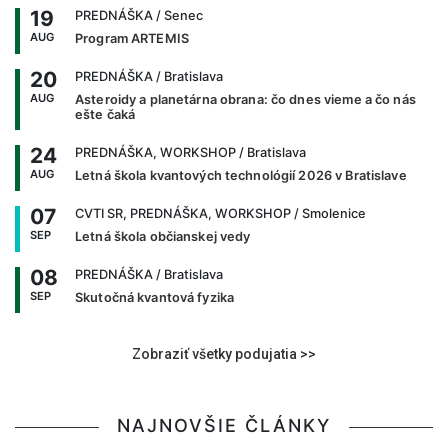
19
PREDNÁŠKA
/ Senec
AUG
Program ARTEMIS
20
PREDNÁŠKA
/ Bratislava
AUG
Asteroidy a planetárna obrana: čo dnes vieme a čo nás
ešte čaká
24
PREDNÁŠKA, WORKSHOP
/ Bratislava
AUG
Letná škola kvantových technológií 2026 v Bratislave
07
CVTI SR, PREDNÁŠKA, WORKSHOP
/ Smolenice
SEP
Letná škola občianskej vedy
08
PREDNÁŠKA
/ Bratislava
SEP
Skutočná kvantová fyzika
Zobraziť všetky podujatia >>
NAJNOVŠIE ČLÁNKY