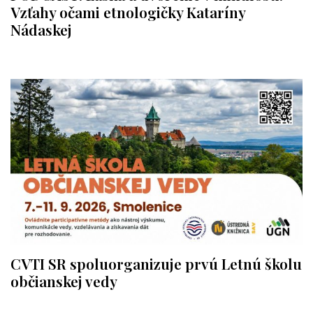
Vzťahy očami etnologičky Kataríny
Nádaskej
CVTI SR spoluorganizuje prvú Letnú školu
občianskej vedy