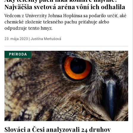
Najväčšia svetová aréna vôní ich odhalila
Vedcom z Univerzity Johnsa Hopkinsa sa podarilo určiť, aké
chemické zloženie telesného pachu priťahuje alebo
odpudzuje tento hmyz.
23. mája 2023
|
Justína Mertušová
PRÍRODA
Slováci a Česi analyzovali 24 druhov