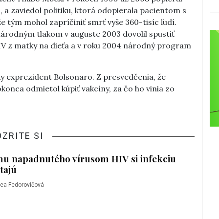
 a zaviedol politiku, ktorá odopierala pacientom s
e tým mohol zapríčiniť smrť vyše 360-tisíc ľudí.
rodným tlakom v auguste 2003 dovolil spustiť
V z matky na dieťa a v roku 2004 národný program
ky exprezident Bolsonaro. Z presvedčenia, že
okonca odmietol kúpiť vakcíny, za čo ho vinia zo
OZRITE SI
u napadnutého vírusom HIV si infekciu
tajú
ea Fedorovičová