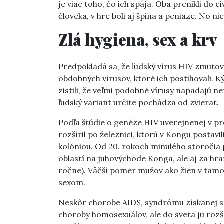
je viac toho, čo ich spája. Oba prenikli do 
človeka, v hre boli aj špina a peniaze. No ni
Zlá hygiena, sex a krv
Predpokladá sa, že ľudský vírus HIV zmuto
obdobných vírusov, ktoré ich postihovali. 
zistili, že veľmi podobné vírusy napadajú neto
ľudský variant určite pochádza od zvierat.
Podľa štúdie o genéze HIV uverejnenej v
rozšíril po železnici, ktorú v Kongu postavil
kolóniou. Od 20. rokoch minulého storočia 
oblastí na juhovýchode Konga, ale aj za hra
ročne). Väčší pomer mužov ako žien v tamoj
sexom.
Neskôr chorobe AIDS, syndrómu získanej st
choroby homosexuálov, ale do sveta ju rozš