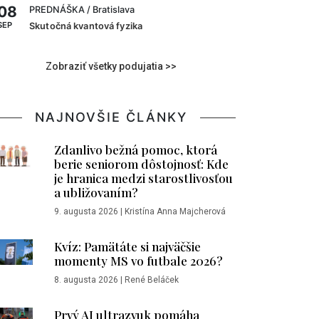
08
PREDNÁŠKA
/ Bratislava
SEP
Skutočná kvantová fyzika
Zobraziť všetky podujatia >>
NAJNOVŠIE ČLÁNKY
Zdanlivo bežná pomoc, ktorá
berie seniorom dôstojnosť: Kde
je hranica medzi starostlivosťou
a ubližovaním?
9. augusta 2026
|
Kristína Anna Majcherová
Kvíz: Pamätáte si najväčšie
momenty MS vo futbale 2026?
8. augusta 2026
|
René Beláček
Prvý AI ultrazvuk pomáha