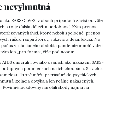
e nevyhnutná
o ako SARS-CoV-2, v oboch prípadoch závisí od vôle
ých a to je ďalšia dôležitá podobnosť. Kým prenos
rilizovaných ihiel, ktoré neboli spoločné, prenos
ých rúšok, respirátorov, rukavíc a dezinfekcia. No
 aj počas vrcholiaceho obdobia pandémie mnohí videli
ným len „pro forma“, čiže pod nosom.
 AIDS umierali rovnako osamelí ako nakazení SARS-
v potupných podmienkach na ich chodbách. Strach z
y osamelosti, ktoré môžu prerásť až do psychických
hnutná izolácia dotýkala len reálne nakazených,
h. Povinné lockdowny narobili škody najmä na