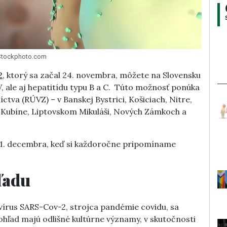
 iStockphoto.com
2
, ktorý sa začal 24. novembra, môžete na Slovensku
V, ale aj hepatitídu typu B a C. Túto možnosť ponúka
tva (RÚVZ) – v Banskej Bystrici, Košiciach, Nitre,
m Kubíne, Liptovskom Mikuláši, Nových Zámkoch a
 1. decembra, keď si každoročne pripomíname
ľadu
vírus SARS-Cov-2, strojca pandémie covidu, sa
hľad majú odlišné kultúrne významy, v skutočnosti