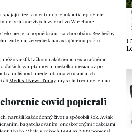
a spájajú tiež s miestom prepuknutia epidémie
vinami vrátane živých zvierat vo Wu-chane.
 telo nie je schopné brániť sa chorobám.
Bez liečby
C
ho systému, že vedie k narastajúcemu počtu
L
d
, môže viesť k ťažkému akútnemu respiračnému
o ďalších symptómov aj niekoľko mesiacov po
ti a odlišnosti medzi oboma vírusmi a ich
táli
Medical News Today
, my s sústredíme len na
chorenie covid popierali
ch, narušili každodenný život a spôsobili šok. Avšak
pieraním, bagatelizovaním, oneskorenými reakciami
dent Thabo Mbeki v rokoch 1999 až 2008 popieral