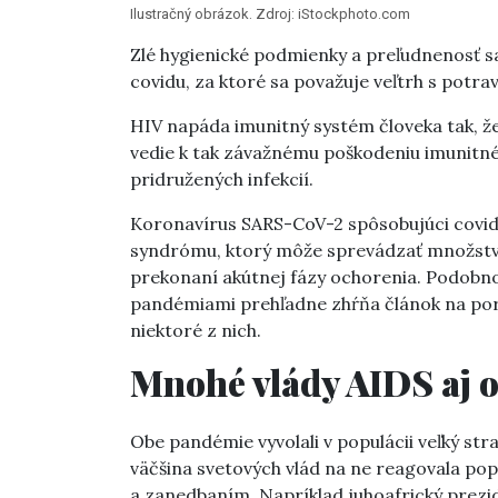
Ilustračný obrázok. Zdroj: iStockphoto.com
Zlé hygienické podmienky a preľudnenosť s
covidu, za ktoré sa považuje veľtrh s potra
HIV napáda imunitný systém človeka tak, že
vedie k tak závažnému
poškodeniu imunitné
pridružených infekcií.
Koronavírus SARS-CoV-2 spôsobujúci covi
syndrómu, ktorý môže sprevádzať
množstv
prekonaní akútnej fázy ochorenia. Podobnos
pandémiami prehľadne zhŕňa článok na por
niektoré z nich.
Mnohé vlády AIDS aj o
Obe pandémie vyvolali v populácii veľký stra
väčšina svetových vlád na ne reagovala po
a zanedbaním. Napríklad juhoafrický prezi