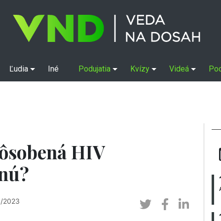
Ľudia
Iné
Podujatia
Kvízy
Videá
Po
ôsobená HIV
snú?
3/2023