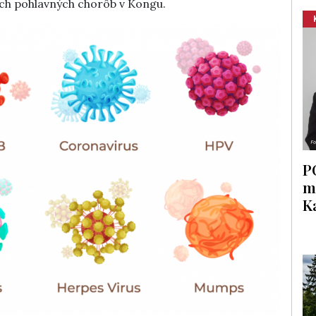
kách pohlavných chorôb v Kongu.
P
m
K