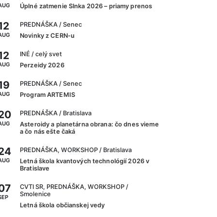
AUG
Úplné zatmenie Slnka 2026 – priamy prenos
12
PREDNÁŠKA
/ Senec
AUG
Novinky z CERN-u
12
INÉ
/ celý svet
AUG
Perzeidy 2026
19
PREDNÁŠKA
/ Senec
AUG
Program ARTEMIS
20
PREDNÁŠKA
/ Bratislava
AUG
Asteroidy a planetárna obrana: čo dnes vieme
a čo nás ešte čaká
24
PREDNÁŠKA, WORKSHOP
/ Bratislava
AUG
Letná škola kvantových technológií 2026 v
Bratislave
07
CVTI SR, PREDNÁŠKA, WORKSHOP
/
Smolenice
SEP
Letná škola občianskej vedy