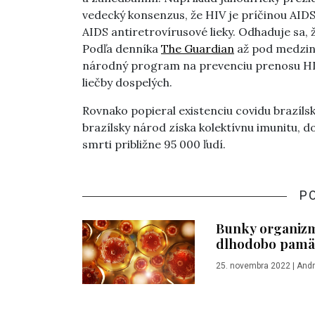
vedecký konsenzus, že HIV je príčinou AIDS,
AIDS antiretrovírusové lieky. Odhaduje sa, ž
Podľa denníka
The Guardian
až pod medziná
národný program na prevenciu prenosu HI
liečby dospelých.
Rovnako popieral existenciu covidu brazíls
brazílsky národ získa kolektívnu imunitu, d
smrti približne 95 000 ľudí.
P
Bunky organizm
dlhodobo pamä
25. novembra 2022
|
Andr