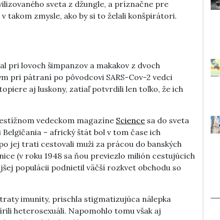
civilizovaného sveta z džungle, a príznačne pre
e v takom zmysle, ako by si to želali konšpirátori.
val pri lovoch šimpanzov a makakov z dvoch
Kým pri pátraní po pôvodcovi SARS-Cov-2 vedci
piere aj luskony, zatiaľ potvrdili len toľko, že ich
 prestížnom vedeckom magazíne
Science
sa do sveta
i Belgičania – africký štát bol v tom čase ich
po jej trati cestovali muži za prácou do banských
nice (v roku 1948 sa ňou previezlo milión cestujúcich
šej populácii podnietil väčší rozkvet obchodu so
raty imunity, prischla stigmatizujúca nálepka
írili heterosexuáli. Napomohlo tomu však aj