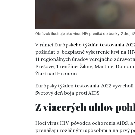
Obrázok ilustruje ako vírus HIV preniká do bunky. Zdroj:
V rámci
Európskeho týždňa testovania 202
požiadať o bezplatné vyšetrenie krvi na HI
11 regionálnych úradov verejného zdravotníc
Prešove, Trenčíne, Žiline, Martine, Dolno
Žiari nad Hronom.
Európsky týždeň testovania 2022 vyvrcholí
Svetový deň boja proti AIDS.
Z viacerých uhlov poh
Hoci vírus HIV, pôvodca ochorenia AIDS, a 
prenášajú rozličnými spôsobmi a na prvý po