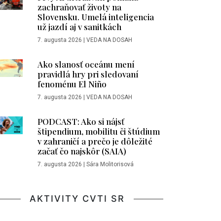
zachraňovať životy na
Slovensku. Umelá inteligencia
už jazdí aj v sanitkách
7. augusta 2026
|
VEDA NA DOSAH
Ako slanosť oceánu mení
pravidlá hry pri sledovaní
fenoménu El Niño
7. augusta 2026
|
VEDA NA DOSAH
PODCAST: Ako si nájsť
štipendium, mobilitu či štúdium
v zahraničí a prečo je dôležité
začať čo najskôr (SAIA)
7. augusta 2026
|
Sára Molitorisová
AKTIVITY CVTI SR