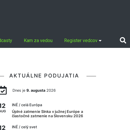
dcasty
Kam za vedou
Register vedcov
AKTUÁLNE PODUJATIA
Dnes je
9. augusta
2026
12
INÉ
/ celá Európa
AUG
Úplné zatmenie Slnka v južnej Európe a
čiastočné zatmenie na Slovensku 2026
12
INÉ
/ celý svet