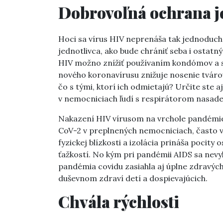
Dobrovoľná ochrana j
Hoci sa vírus HIV neprenáša tak jednoduch
jednotlivca, ako bude chrániť seba i ostatn
HIV možno znížiť používaním kondómov a ste
nového koronavírusu znižuje nosenie tvárov
čo s tými, ktorí ich odmietajú? Určite ste
v nemocniciach ľudí s respirátorom nasade
Nakazení HIV vírusom na vrchole pandémie
CoV-2 v preplnených nemocniciach, často 
fyzickej blízkosti a izolácia prináša pocit
ťažkostí. No kým pri pandémii AIDS sa nevy
pandémia covidu zasiahla aj úplne zdravýc
duševnom zdraví detí a dospievajúcich.
Chvála rýchlosti