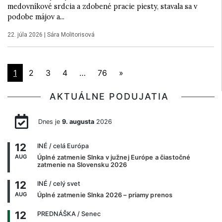
medovníkové srdcia a zdobené pracie piesty, stavala sa v
podobe májov a...
22. júla 2026
|
Sára Molitorisová
1
2
3
4
…
76
»
AKTUÁLNE PODUJATIA
Dnes je
9. augusta
2026
12
INÉ
/ celá Európa
AUG
Úplné zatmenie Slnka v južnej Európe a čiastočné
zatmenie na Slovensku 2026
12
INÉ
/ celý svet
AUG
Úplné zatmenie Slnka 2026 – priamy prenos
12
PREDNÁŠKA
/ Senec