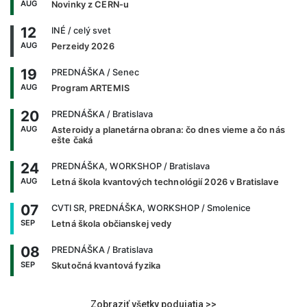
AUG
Novinky z CERN-u
12
INÉ
/ celý svet
AUG
Perzeidy 2026
19
PREDNÁŠKA
/ Senec
AUG
Program ARTEMIS
20
PREDNÁŠKA
/ Bratislava
AUG
Asteroidy a planetárna obrana: čo dnes vieme a čo nás
ešte čaká
24
PREDNÁŠKA, WORKSHOP
/ Bratislava
AUG
Letná škola kvantových technológií 2026 v Bratislave
07
CVTI SR, PREDNÁŠKA, WORKSHOP
/ Smolenice
SEP
Letná škola občianskej vedy
08
PREDNÁŠKA
/ Bratislava
SEP
Skutočná kvantová fyzika
Zobraziť všetky podujatia >>