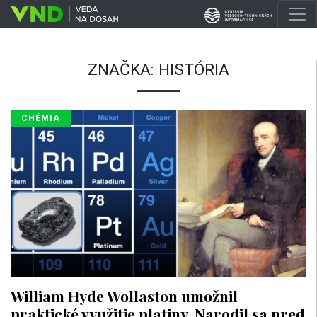
ZNAČKA:
HISTÓRIA
CHÉMIA
William Hyde Wollaston umožnil
praktické využitie platiny. Narodil sa pred