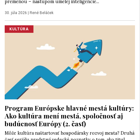
premenou – nástupom umelej inteligencie...
30. júla 2026
|
René Beláček
KULTÚRA
Program Európske hlavné mestá kultúry:
Ako kultúra mení mestá, spoločnosť aj
budúcnosť Európy (2. časť)
Môže kultúra naštartovať hospodársky rozvoj mesta? Druhá
časť seriálu predstaví vedecké poznatky o tom, ako titul