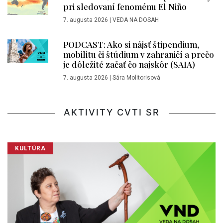
pri sledovaní fenoménu El Niño
7. augusta 2026
|
VEDA NA DOSAH
PODCAST: Ako si nájsť štipendium,
mobilitu či štúdium v zahraničí a prečo
je dôležité začať čo najskôr (SAIA)
7. augusta 2026
|
Sára Molitorisová
AKTIVITY CVTI SR
KULTÚRA