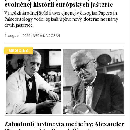
evolučnej histórii európskych jašteríc
V medzinárodnej štúdii uverejnenej v časopise Papers in
Palaeontology vedci opísali úplne nový, doteraz neznámy
druh jašterice.
6. augusta 2026
|
VEDA NA DOSAH
MEDICÍNA
Zabudnutí hrdinovia medicíny: Alexander