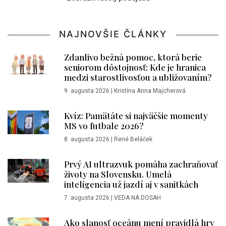
NAJNOVŠIE ČLÁNKY
Zdanlivo bežná pomoc, ktorá berie
seniorom dôstojnosť: Kde je hranica
medzi starostlivosťou a ubližovaním?
9. augusta 2026
|
Kristína Anna Majcherová
Kvíz: Pamätáte si najväčšie momenty
MS vo futbale 2026?
8. augusta 2026
|
René Beláček
Prvý AI ultrazvuk pomáha zachraňovať
životy na Slovensku. Umelá
inteligencia už jazdí aj v sanitkách
7. augusta 2026
|
VEDA NA DOSAH
Ako slanosť oceánu mení pravidlá hry