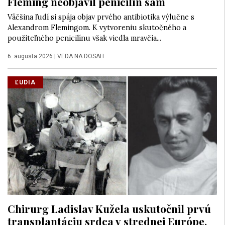
Fleming neobjavil penicilín sám
Väčšina ľudí si spája objav prvého antibiotika výlučne s
Alexandrom Flemingom. K vytvoreniu skutočného a
použiteľného penicilínu však viedla mravčia...
6. augusta 2026
|
VEDA NA DOSAH
ĽUDIA
Chirurg Ladislav Kužela uskutočnil prvú
transplantáciu srdca v strednej Európe.