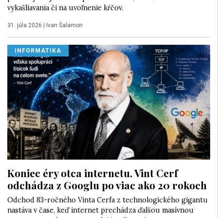
vykašliavania či na uvoľnenie kŕčov.
31. júla 2026
|
Ivan Šalamon
INFORMATIKA
Koniec éry otca internetu. Vint Cerf
odchádza z Googlu po viac ako 20 rokoch
Odchod 83-ročného Vinta Cerfa z technologického gigantu
nastáva v čase, keď internet prechádza ďalšou masívnou