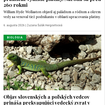
260 rokmi
William Hyde Wollaston objavil aj paládium a ródium a okrem
vedy sa venoval tiež podnikaniu v oblasti spracovania platiny.
6. augusta 2026
|
Zuzana Šulák Hergovitsová
BIOLÓGIA
Objav slovenských a poľských vedcov
prináša prekvapujúci vedecký zvrat v