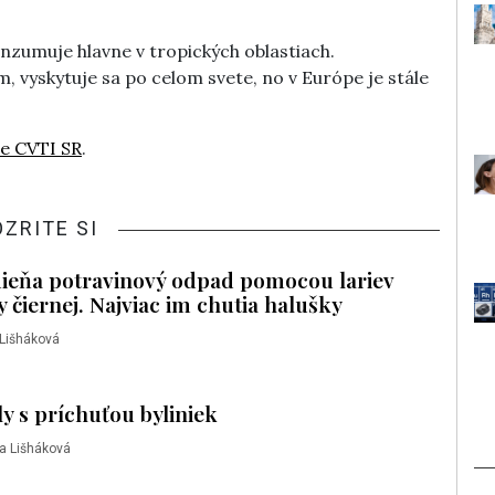
nzumuje hlavne v tropických oblastiach.
vyskytuje sa po celom svete, no v Európe je stále
e CVTI SR
.
OZRITE SI
ieňa potravinový odpad pomocou lariev
 čiernej. Najviac im chutia halušky
 Lišháková
ly s príchuťou byliniek
a Lišháková