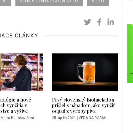
TRE
VEDA V CENTRE SLOVENSKO
VIDEO
IACE ČLÁNKY
ológie a nové
Prvý slovenský Biohackaton
ch využitia v
prišiel s nápadom, ako využiť
stve a výžive
odpad z výroby piva
|
Marta Bartošovičová
25. apríla 2021
|
VEDA NA DOSAH