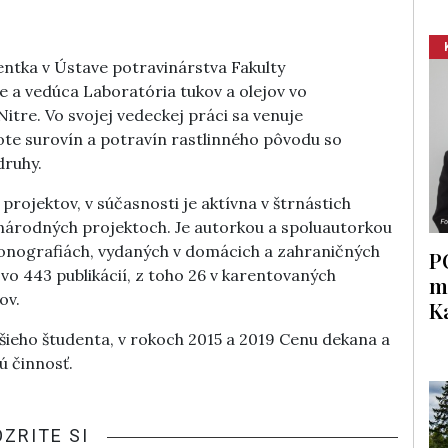
tentka v Ústave potravinárstva Fakulty
e a vedúca Laboratória tukov a olejov vo
re. Vo svojej vedeckej práci sa venuje
ote surovín a potravín rastlinného pôvodu so
ruhy.
projektov, v súčasnosti je aktívna v štrnástich
národných projektoch. Je autorkou a spoluautorkou
monografiách, vydaných v domácich a zahraničných
P
o 443 publikácií, z toho 26 v karentovaných
m
ov.
K
pšieho študenta, v rokoch 2015 a 2019 Cenu dekana a
ú činnosť.
OZRITE SI