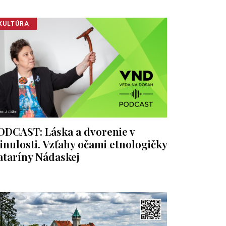
KULTÚRA
ODCAST: Láska a dvorenie v
inulosti. Vzťahy očami etnologičky
ataríny Nádaskej