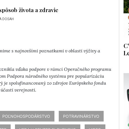
pôsob života a zdravie
A DOSAH
C
mime s najnovšími poznatkami v oblasti výživy a
L
 vznikla vďaka podpore v rámci Operačného programu
zvom Podpora národného systému pre popularizáciu
rý je spolufinancovaný zo zdrojov Európskeho fondu
účasti verejnosti.
POĽNOHOSPODÁRSTVO
POTRAVINÁRSTVO