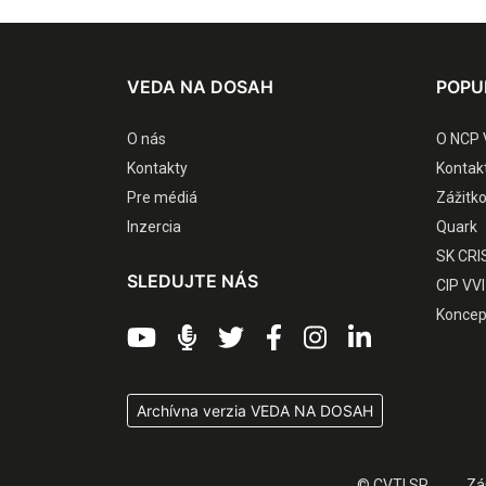
VEDA NA DOSAH
POPU
O nás
O NCP 
Kontakty
Kontak
Pre médiá
Zážitk
Inzercia
Quark
SK CRI
SLEDUJTE NÁS
CIP VVI
Koncep
Archívna verzia VEDA NA DOSAH
© CVTI SR
Zá