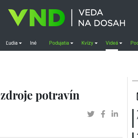
Ľudia
Iné
Podujatia
Kvízy
Videá
Po
zdroje potravín