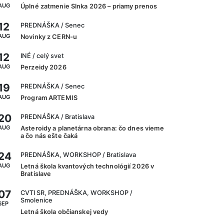
AUG
Úplné zatmenie Slnka 2026 – priamy prenos
12
PREDNÁŠKA
/ Senec
AUG
Novinky z CERN-u
12
INÉ
/ celý svet
AUG
Perzeidy 2026
19
PREDNÁŠKA
/ Senec
AUG
Program ARTEMIS
20
PREDNÁŠKA
/ Bratislava
AUG
Asteroidy a planetárna obrana: čo dnes vieme
a čo nás ešte čaká
24
PREDNÁŠKA, WORKSHOP
/ Bratislava
AUG
Letná škola kvantových technológií 2026 v
Bratislave
07
CVTI SR, PREDNÁŠKA, WORKSHOP
/
Smolenice
SEP
Letná škola občianskej vedy