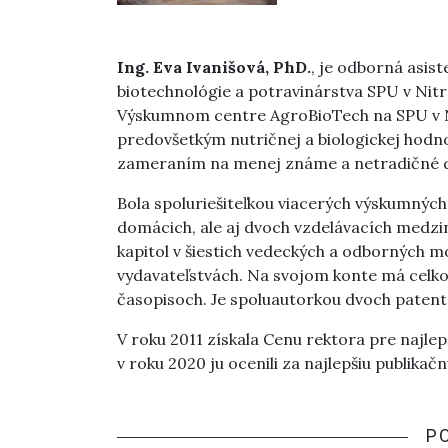
Ing. Eva Ivanišová, PhD.
, je odborná asis
biotechnológie a potravinárstva SPU v Nitr
Výskumnom centre AgroBioTech na SPU v Nit
predovšetkým nutričnej a biologickej hodn
zameraním na menej známe a netradičné d
Bola spoluriešiteľkou viacerých výskumných 
domácich, ale aj dvoch vzdelávacích medzi
kapitol v šiestich vedeckých a odborných 
vydavateľstvách. Na svojom konte má celkov
časopisoch. Je spoluautorkou dvoch patent
V roku 2011 získala Cenu rektora pre najle
v roku 2020 ju ocenili za najlepšiu publikačn
P