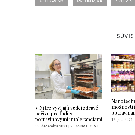
POTRAVINY
PREDNÁŠKA
SPU V NI
SÚVIS
Nanotechn
možnosti i
V Nitre vyvíjajú vedci zdravé
potravinár
pečivo pre ľudí s
potravinovými intoleranciami
19. júla 2021
13. decembra 2021
|
VEDA NA DOSAH