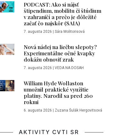
PODCAST: Ako si nájsť
štipendium, mobilitu či štúdium
v zahraničí a prečo je dôležité
začať čo najskôr (SAIA)
7. augusta 2026
|
Sára Molitorisová
Nová nádej na liečbu slepoty?
Experimentálne očné kvapky
dokážu obnoviť zrak
7. augusta 2026
|
VEDA NA DOSAH
William Hyde Wollaston
umožnil praktické využitie
platiny. Narodil sa pred 260
rokmi
6. augusta 2026
|
Zuzana Šulák Hergovitsová
AKTIVITY CVTI SR