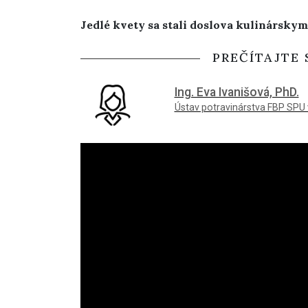
Jedlé kvety sa stali doslova kulinársky
PREČÍTAJTE 
Ing. Eva Ivanišová, PhD.
Ústav potravinárstva FBP SPU 