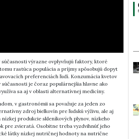
súčasnosti výrazne ovplyvňujú faktory, ktoré
 tomu rastúca populácia a príjmy spôsobujú dopyt
ravovacích preferenciách ľudí. Konzumácia kvetov
 súčasnosti je čoraz populárnejšia hlavne ako
užíva sa aj v oblasti alternatívnej medicíny.
rendom, v gastronómii sa považuje za jeden zo
natívny zdroj bielkovín pre ľudskú výživu, ale aj
a nízkej produkcie skleníkových plynov, nízkeho
k pre zvieratá. Osobitne treba vyzdvihnúť jeho
ké látky nízkej nutričnej hodnoty na nutrične