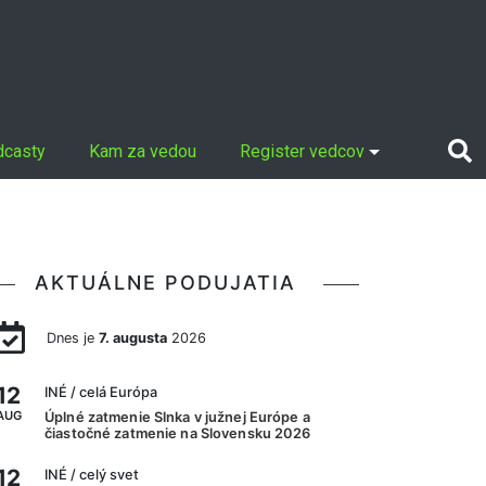
dcasty
Kam za vedou
Register vedcov
AKTUÁLNE PODUJATIA
Dnes je
7. augusta
2026
12
INÉ
/ celá Európa
AUG
Úplné zatmenie Slnka v južnej Európe a
čiastočné zatmenie na Slovensku 2026
12
INÉ
/ celý svet