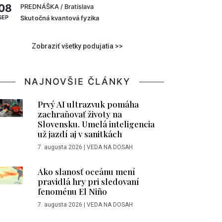
08
PREDNÁŠKA
/ Bratislava
SEP
Skutočná kvantová fyzika
Zobraziť všetky podujatia >>
NAJNOVŠIE ČLÁNKY
Prvý AI ultrazvuk pomáha
zachraňovať životy na
Slovensku. Umelá inteligencia
už jazdí aj v sanitkách
7. augusta 2026
|
VEDA NA DOSAH
Ako slanosť oceánu mení
pravidlá hry pri sledovaní
fenoménu El Niño
7. augusta 2026
|
VEDA NA DOSAH