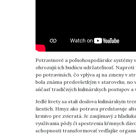
Potravinové a poľnohospodárske systémy v 
ohrozujú ich budúcu udržateľnosť. Naproti
po potravinách, čo vplýva aj na zmeny v st
bola známa predovšetkým v staroveku, no v
súčasť tradičných kulinárskych postupov a vy
Jedlé kvety sa stali doslova kulinárskym t
šiestich. Hmyz ako potrava predstavuje alter
krmivo pre zvieratá. Je zaujímavý z hľadisk
využívania pôdy či spestrenia kŕmnych dávo
schopnosti transformovať vedľajšie organic