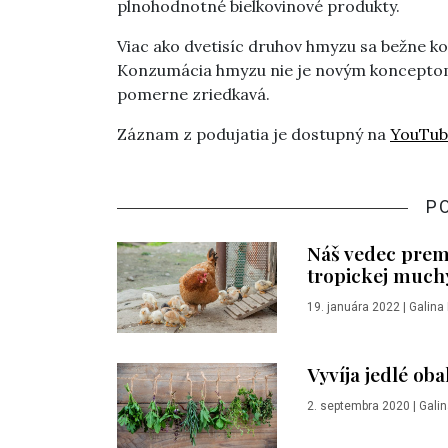
plnohodnotné bielkovinové produkty.
Viac ako dvetisíc druhov hmyzu sa bežne ko
Konzumácia hmyzu nie je novým konceptom, 
pomerne zriedkavá.
Záznam z podujatia je dostupný na
YouTub
P
Náš vedec prem
tropickej muchy
19. januára 2022
|
Galina
Vyvíja jedlé oba
2. septembra 2020
|
Galin