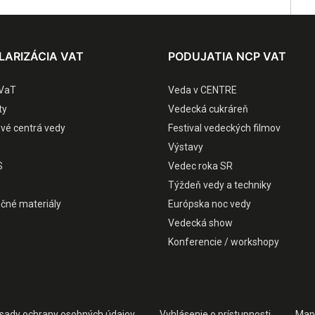
LARIZÁCIA VAT
PODUJATIA NCP VAT
VaT
Veda v CENTRE
ty
Vedecká cukráreň
ové centrá vedy
Festival vedeckých filmov
Výstavy
S
Vedec roka SR
Týždeň vedy a techniky
čné materiály
Európska noc vedy
Vedecká show
Konferencie / workshopy
sady ochrany osobných údajov
Vyhlásenie o prístupnosti
Map