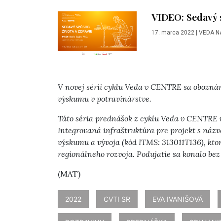
VIDEO: Sedavý s
17. marca 2022
|
VEDA N
V novej sérii cyklu Veda v CENTRE sa obozná
výskumu v potravinárstve.
Táto séria prednášok z cyklu Veda v CENTRE
Integrovaná infraštruktúra pre projekt s ná
výskumu a vývoja (kód ITMS: 313011T136), kto
regionálneho rozvoja. Podujatie sa konalo bez 
(MAT)
2022
CVTI SR
EVA IVANIŠOVÁ