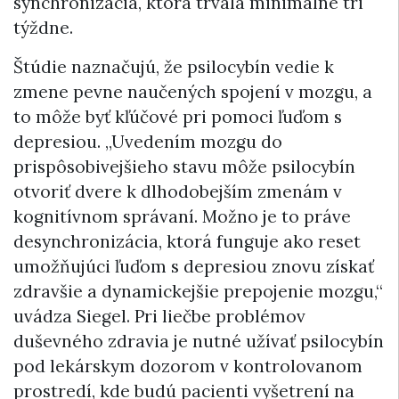
synchronizácia, ktorá trvala minimálne tri
týždne.
Štúdie naznačujú, že psilocybín vedie k
zmene pevne naučených spojení v mozgu, a
to môže byť kľúčové pri pomoci ľuďom s
depresiou. „Uvedením mozgu do
prispôsobivejšieho stavu môže psilocybín
otvoriť dvere k dlhodobejším zmenám v
kognitívnom správaní. Možno je to práve
desynchronizácia, ktorá funguje ako reset
umožňujúci ľuďom s depresiou znovu získať
zdravšie a dynamickejšie prepojenie mozgu,“
uvádza Siegel. Pri liečbe problémov
duševného zdravia je nutné užívať psilocybín
pod lekárskym dozorom v kontrolovanom
prostredí, kde budú pacienti vyšetrení na