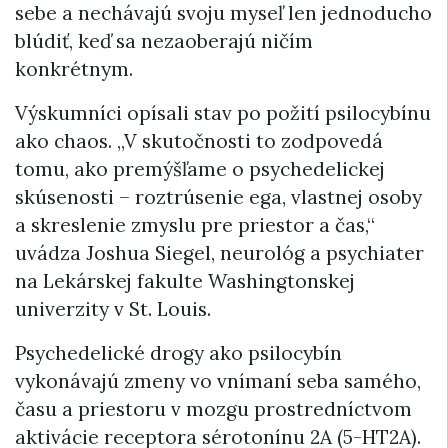
sebe a nechávajú svoju myseľ len jednoducho
blúdiť, keď sa nezaoberajú ničím
konkrétnym.
Výskumníci opísali stav po požití psilocybínu
ako chaos. „V skutočnosti to zodpovedá
tomu, ako premýšľame o psychedelickej
skúsenosti – roztrúsenie ega, vlastnej osoby
a skreslenie zmyslu pre priestor a čas,“
uvádza Joshua Siegel, neurológ a psychiater
na Lekárskej fakulte Washingtonskej
univerzity v St. Louis.
Psychedelické drogy ako psilocybín
vykonávajú zmeny vo vnímaní seba samého,
času a priestoru v mozgu prostredníctvom
aktivácie receptora sérotonínu 2A (5-HT2A).