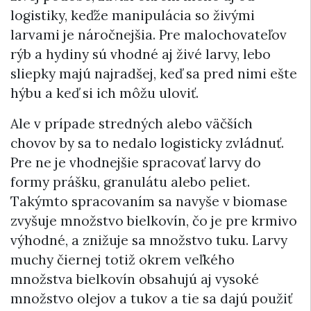
logistiky, keďže manipulácia so živými
larvami je náročnejšia. Pre malochovateľov
rýb a hydiny sú vhodné aj živé larvy, lebo
sliepky majú najradšej, keď sa pred nimi ešte
hýbu a keď si ich môžu uloviť.
Ale v prípade stredných alebo väčších
chovov by sa to nedalo logisticky zvládnuť.
Pre ne je vhodnejšie spracovať larvy do
formy prášku, granulátu alebo peliet.
Takýmto spracovaním sa navyše v biomase
zvyšuje množstvo bielkovín, čo je pre krmivo
výhodné, a znižuje sa množstvo tuku. Larvy
muchy čiernej totiž okrem veľkého
množstva bielkovín obsahujú aj vysoké
množstvo olejov a tukov a tie sa dajú použiť