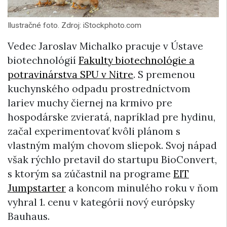
Ilustračné foto. Zdroj: iStockphoto.com
Vedec Jaroslav Michalko pracuje v Ústave
biotechnológií
Fakulty biotechnológie a
potravinárstva SPU v Nitre
. S premenou
kuchynského odpadu prostredníctvom
lariev muchy čiernej na krmivo pre
hospodárske zvieratá, napríklad pre hydinu,
začal experimentovať kvôli plánom s
vlastným malým chovom sliepok. Svoj nápad
však rýchlo pretavil do startupu BioConvert,
s ktorým sa zúčastnil na programe
EIT
Jumpstarter
a koncom minulého roku v ňom
vyhral 1. cenu v kategórii nový európsky
Bauhaus.