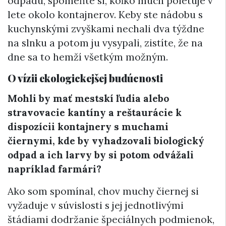
odpadu, spomeňte si, koľko múch poletuje v
lete okolo kontajnerov. Keby ste nádobu s
kuchynskými zvyškami nechali dva týždne
na slnku a potom ju vysypali, zistíte, že na
dne sa to hemží všetkým možným.
O vízii ekologickejšej budúcnosti
Mohli by mať mestskí ľudia alebo
stravovacie kantíny a reštaurácie k
dispozícii kontajnery s muchami
čiernymi, kde by vyhadzovali biologický
odpad a ich larvy by si potom odvážali
napríklad farmári?
Ako som spomínal, chov muchy čiernej si
vyžaduje v súvislosti s jej jednotlivými
štádiami dodržanie špeciálnych podmienok,