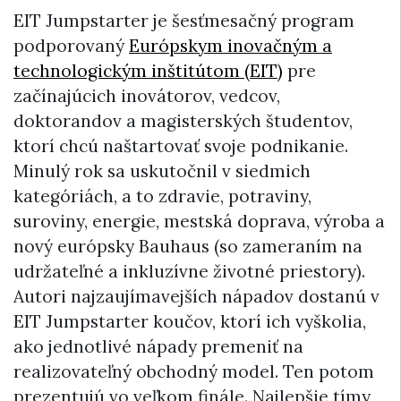
EIT Jumpstarter je šesťmesačný program
podporovaný
Európskym inovačným a
technologickým inštitútom (EIT)
pre
začínajúcich inovátorov, vedcov,
doktorandov a magisterských študentov,
ktorí chcú naštartovať svoje podnikanie.
Minulý rok sa uskutočnil v siedmich
kategóriách, a to zdravie, potraviny,
suroviny, energie, mestská doprava, výroba a
nový európsky Bauhaus (so zameraním na
udržateľné a inkluzívne životné priestory).
Autori najzaujímavejších nápadov dostanú v
EIT Jumpstarter koučov, ktorí ich vyškolia,
ako jednotlivé nápady premeniť na
realizovateľný obchodný model. Ten potom
prezentujú vo veľkom finále. Najlepšie tímy