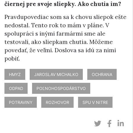
čiernej pre svoje sliepky. Ako chutia im?
Pravdupovediac som sa k chovu sliepok ešte
nedostal. Tento rok to mám v pláne. V
spolupráci s inými farmármi sme ale
testovali, ako sliepkam chutia. Môžeme
povedať, že veľmi. Doslova sa idú za nimi
pobiť.
HMYZ
JAROSLAV MICHALKO
OCHRANA
ODPAD
POĽNOHOSPODÁRSTVO
POTRAVINY
ROZHOVOR
SPU V NITRE