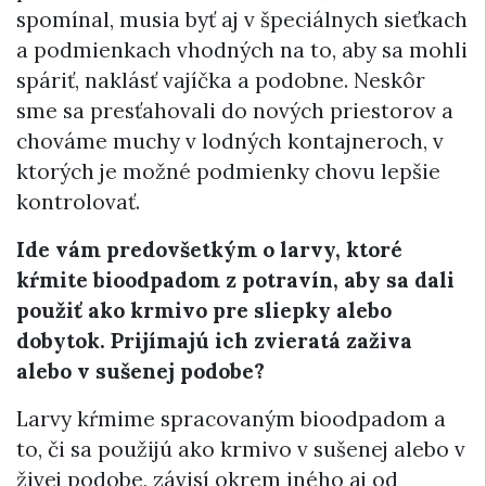
spomínal, musia byť aj v špeciálnych sieťkach
a podmienkach vhodných na to, aby sa mohli
spáriť, naklásť vajíčka a podobne. Neskôr
sme sa presťahovali do nových priestorov a
chováme muchy v lodných kontajneroch, v
ktorých je možné podmienky chovu lepšie
kontrolovať.
Ide vám predovšetkým o larvy, ktoré
kŕmite bioodpadom z potravín, aby sa dali
použiť ako krmivo pre sliepky alebo
dobytok. Prijímajú ich zvieratá zaživa
alebo v sušenej podobe?
Larvy kŕmime spracovaným bioodpadom a
to, či sa použijú ako krmivo v sušenej alebo v
živej podobe, závisí okrem iného aj od