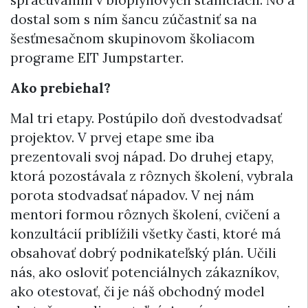
dostal som s ním šancu zúčastniť sa na
šesťmesačnom skupinovom školiacom
programe EIT Jumpstarter.
Ako prebiehal?
Mal tri etapy. Postúpilo doň dvestodvadsať
projektov. V prvej etape sme iba
prezentovali svoj nápad. Do druhej etapy,
ktorá pozostávala z rôznych školení, vybrala
porota stodvadsať nápadov. V nej nám
mentori formou rôznych školení, cvičení a
konzultácií priblížili všetky časti, ktoré má
obsahovať dobrý podnikateľský plán. Učili
nás, ako osloviť potenciálnych zákazníkov,
ako otestovať, či je náš obchodný model