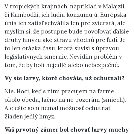
V tropických krajinách, napríklad v Malajzii
či Kambodži, ich ľudia konzumujú. Európska
únia ich zatiaľ schválila len pre zvieratá, ale
myslím si, že postupne bude povoľovať ďalšie
druhy hmyzu ako stravu vhodnú pre ľudí. Je
to len otázka času, ktorá súvisí s úpravou
legislatívnych smerníc. Nevidím problém v
tom, že by boli nejedlé alebo nebezpečné.
Vy ste larvy, ktoré chováte, už ochutnali?
Nie. Hoci, keď s nimi pracujem na farme
okolo obeda, lačno na ne pozerám (smiech).
Ale ešte som nemal možnosť ochutnať
žiaden jedlý hmyz.
Váš prvotný zámer bol chovať larvy muchy