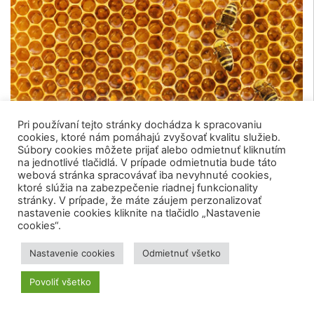
Pri používaní tejto stránky dochádza k spracovaniu
cookies, ktoré nám pomáhajú zvyšovať kvalitu služieb.
Súbory cookies môžete prijať alebo odmietnuť kliknutím
na jednotlivé tlačidlá. V prípade odmietnutia bude táto
Biológa zo SAV zaradili medzi svetových expertov vo
webová stránka spracovávať iba nevyhnuté cookies,
výskume včelieho medu
ktoré slúžia na zabezpečenie riadnej funkcionality
stránky. V prípade, že máte záujem perzonalizovať
26. septembra 2021
|
VEDA NA DOSAH
nastavenie cookies kliknite na tlačidlo „Nastavenie
cookies“.
Nastavenie cookies
Odmietnuť všetko
Povoliť všetko