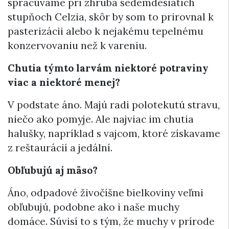
spracúvame pri zhruba sedemdesiatich
stupňoch Celzia, skôr by som to prirovnal k
pasterizácii alebo k nejakému tepelnému
konzervovaniu než k vareniu.
Chutia týmto larvám
niektoré potraviny
viac a niektoré menej?
V podstate áno. Majú radi polotekutú stravu,
niečo ako pomyje. Ale najviac im chutia
halušky, napríklad s vajcom, ktoré získavame
z reštaurácií a jedální.
Obľubujú aj mäso?
Áno, odpadové živočíšne bielkoviny veľmi
obľubujú, podobne ako i naše muchy
domáce. Súvisí to s tým, že muchy v prírode