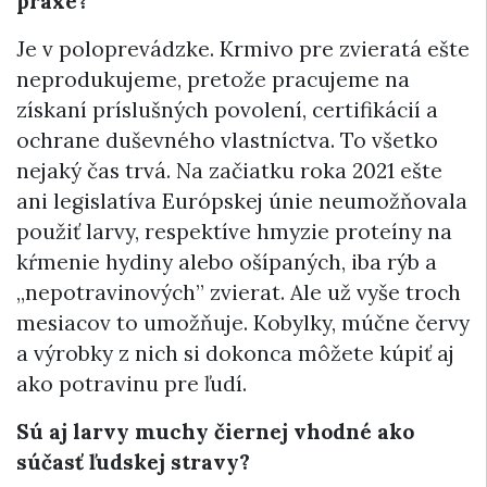
praxe?
Je v poloprevádzke. Krmivo pre zvieratá ešte
neprodukujeme, pretože pracujeme na
získaní príslušných povolení, certifikácií a
ochrane duševného vlastníctva. To všetko
nejaký čas trvá. Na začiatku roka 2021 ešte
ani legislatíva Európskej únie neumožňovala
použiť larvy, respektíve hmyzie proteíny na
kŕmenie hydiny alebo ošípaných, iba rýb a
„nepotravinových” zvierat. Ale už vyše troch
mesiacov to umožňuje. Kobylky, múčne červy
a výrobky z nich si dokonca môžete kúpiť aj
ako potravinu pre ľudí.
Sú aj larvy muchy čiernej vhodné ako
súčasť ľudskej stravy?