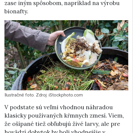
zase iným spôsobom, napríklad na výrobu
bionafty.
Ilustračné foto. Zdroj: iStockphoto.com
V podstate sú veľmi vhodnou náhradou
klasicky používaných kŕmnych zmesí. Viem,
že ošípané tiež obľubujú živé larvy, ale pre
hovädzí dobytok by boli vhodnejšie v