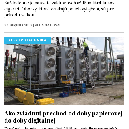
Každodenne je na svete zakúpených až 15 miliárd kusov
cigariet. Ohorky, ktoré vznikajú po ich vyfajčení, sú pre
prírodu veľkou...
24. augusta 2019
|
VEDA NA DOSAH
ELEKTROTECHNIKA
Ako zvládnuť prechod od doby papierovej
do doby digitálnej
Európska komisia v novembri 2018 uverejnila strategickú