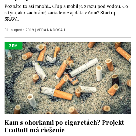
Poznáte to asi mnohí... Čľup a mobil je zrazu pod vodou. Čo
s tým, ako zachrániť zariadenie aj dáta v ňom? Startup
SRAW...
31. augusta 2019
|
VEDA NA DOSAH
ZEM
Kam s ohorkami po cigaretách? Projekt
EcoButt má riešenie