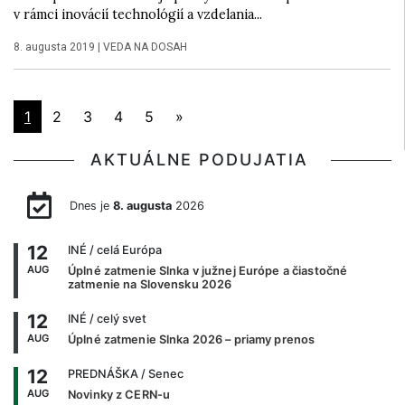
v rámci inovácií technológií a vzdelania...
8. augusta 2019
|
VEDA NA DOSAH
1
2
3
4
5
»
AKTUÁLNE PODUJATIA
Dnes je
8. augusta
2026
12
INÉ
/ celá Európa
AUG
Úplné zatmenie Slnka v južnej Európe a čiastočné
zatmenie na Slovensku 2026
12
INÉ
/ celý svet
AUG
Úplné zatmenie Slnka 2026 – priamy prenos
12
PREDNÁŠKA
/ Senec
AUG
Novinky z CERN-u