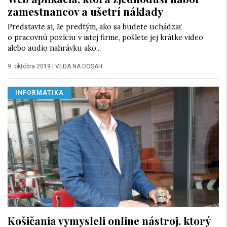
zamestnancov a ušetrí náklady
Predstavte si, že predtým, ako sa budete uchádzať
o pracovnú pozíciu v istej firme, pošlete jej krátke video
alebo audio nahrávku ako...
9. októbra 2019
|
VEDA NA DOSAH
INFORMATIKA
Košičania vymysleli online nástroj, ktorý