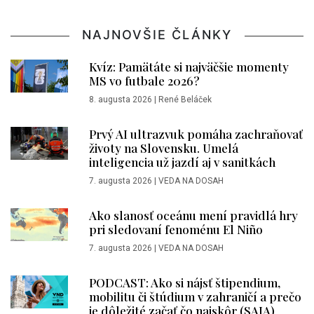
NAJNOVŠIE ČLÁNKY
Kvíz: Pamätáte si najväčšie momenty
MS vo futbale 2026?
8. augusta 2026
|
René Beláček
Prvý AI ultrazvuk pomáha zachraňovať
životy na Slovensku. Umelá
inteligencia už jazdí aj v sanitkách
7. augusta 2026
|
VEDA NA DOSAH
Ako slanosť oceánu mení pravidlá hry
pri sledovaní fenoménu El Niño
7. augusta 2026
|
VEDA NA DOSAH
PODCAST: Ako si nájsť štipendium,
mobilitu či štúdium v zahraničí a prečo
je dôležité začať čo najskôr (SAIA)