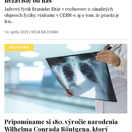
Jadrový fyzik Branislav Sitár v rozhovore o zásadných
objavoch fyziky, výskume v CERN-e aj o tom, že pravda je
len...
14. apríla 2025
|
VEDA NA DOSAH
MEDICÍNA
Pripomíname si 180. výročie narodenia
Wilhelma Conrada Röntgena, ktorý