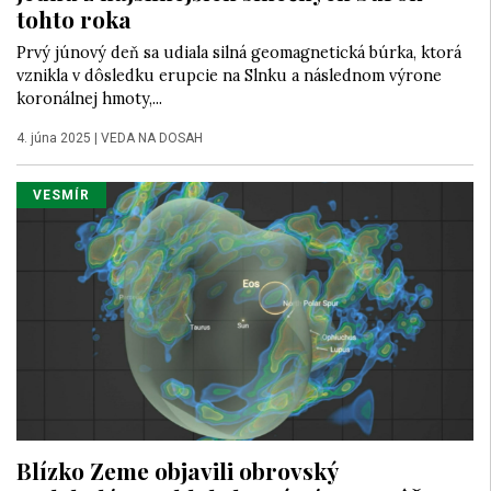
tohto roka
Prvý júnový deň sa udiala silná geomagnetická búrka, ktorá
vznikla v dôsledku erupcie na Slnku a následnom výrone
koronálnej hmoty,...
4. júna 2025
|
VEDA NA DOSAH
VESMÍR
Blízko Zeme objavili obrovský