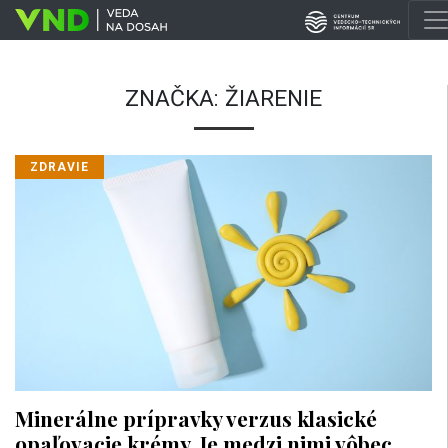
ZNAČKA:
ŽIARENIE
ZDRAVIE
Minerálne prípravky verzus klasické
opaľovacie krémy. Je medzi nimi vôbec