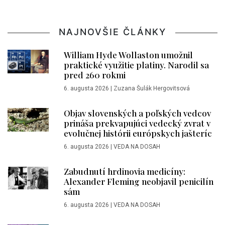
NAJNOVŠIE ČLÁNKY
William Hyde Wollaston umožnil
praktické využitie platiny. Narodil sa
pred 260 rokmi
6. augusta 2026
|
Zuzana Šulák Hergovitsová
Objav slovenských a poľských vedcov
prináša prekvapujúci vedecký zvrat v
evolučnej histórii európskych jašteríc
6. augusta 2026
|
VEDA NA DOSAH
Zabudnutí hrdinovia medicíny:
Alexander Fleming neobjavil penicilín
sám
6. augusta 2026
|
VEDA NA DOSAH