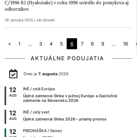
C/1996 B2 (Hyakutake) v roku 1996 uviedlo do pomykova aj
odborníkov.
28. januára 2025
|
Ján Svoreň
«
1
…
3
4
5
6
7
8
9
…
16
AKTUÁLNE PODUJATIA
Dnes je
7. augusta
2026
12
INÉ
/ celá Európa
AUG
Úplné zatmenie Slnka v južnej Európe a čiastočné
zatmenie na Slovensku 2026
12
INÉ
/ celý svet
AUG
Úplné zatmenie Slnka 2026 – priamy prenos
12
PREDNÁŠKA
/ Senec