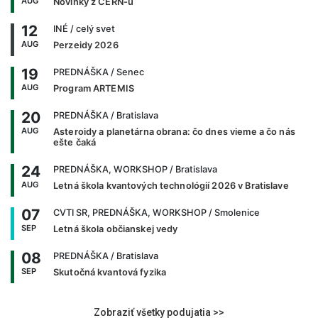
AUG
Novinky z CERN-u
12
INÉ
/ celý svet
AUG
Perzeidy 2026
19
PREDNÁŠKA
/ Senec
AUG
Program ARTEMIS
20
PREDNÁŠKA
/ Bratislava
AUG
Asteroidy a planetárna obrana: čo dnes vieme a čo nás
ešte čaká
24
PREDNÁŠKA, WORKSHOP
/ Bratislava
AUG
Letná škola kvantových technológií 2026 v Bratislave
07
CVTI SR, PREDNÁŠKA, WORKSHOP
/ Smolenice
SEP
Letná škola občianskej vedy
08
PREDNÁŠKA
/ Bratislava
SEP
Skutočná kvantová fyzika
Zobraziť všetky podujatia >>