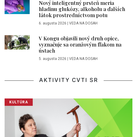
Nový inteligentný prsteň meria
hladinu glukózy, alkoholu a ďalších
látok prostredníctvom potu
6. augusta 2026
|
VEDA NA DOSAH
V Kongu objavili nový druh opice,
vyznačuje sa oranžovým fľakom na
ústach
5. augusta 2026
|
VEDA NA DOSAH
AKTIVITY CVTI SR
KULTÚRA