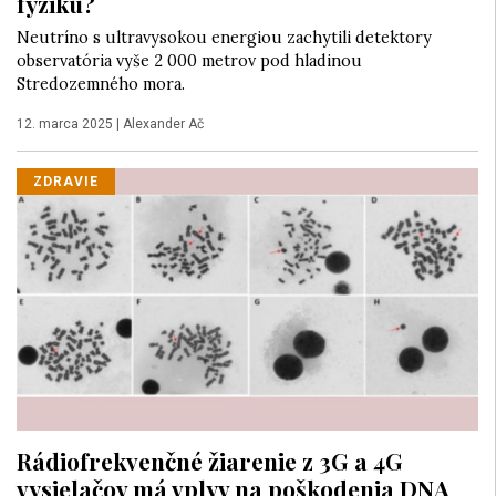
fyziku?
Neutríno s ultravysokou energiou zachytili detektory
observatória vyše 2 000 metrov pod hladinou
Stredozemného mora.
12. marca 2025
|
Alexander Ač
ZDRAVIE
Rádiofrekvenčné žiarenie z 3G a 4G
vysielačov má vplyv na poškodenia DNA