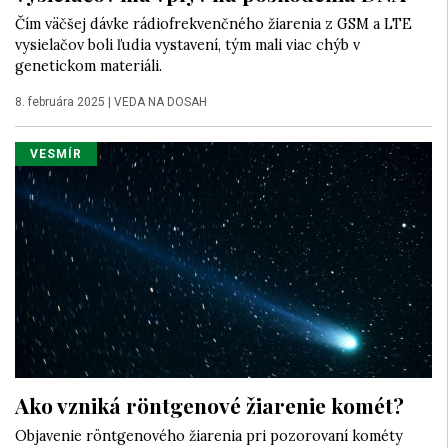
Čím väčšej dávke rádiofrekvenčného žiarenia z GSM a LTE
vysielačov boli ľudia vystavení, tým mali viac chýb v
genetickom materiáli.
8. februára 2025
|
VEDA NA DOSAH
VESMÍR
Ako vzniká röntgenové žiarenie komét?
Objavenie röntgenového žiarenia pri pozorovaní kométy