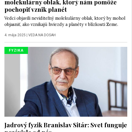
molekulárny oblak, ktorý nám pomôže
pochopiť vznik planét
Vedci objavili neviditeľný molekulárny oblak, ktorý by mohol
objasniť, ako vznikajú hviezdy a planéty v blízkosti Zeme.
4. mája 2025
|
VEDA NA DOSAH
FYZIKA
Jadrový fyzik Branislav Sitár: Svet funguje
nezávisle od nás