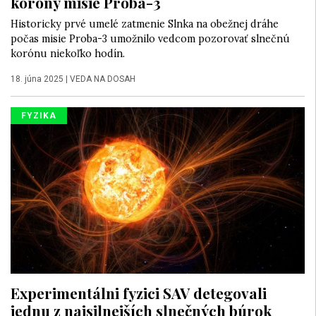
koróny misie Proba-3
Historicky prvé umelé zatmenie Slnka na obežnej dráhe
počas misie Proba-3 umožnilo vedcom pozorovať slnečnú
korónu niekoľko hodín.
18. júna 2025
|
VEDA NA DOSAH
FYZIKA
Experimentálni fyzici SAV detegovali
jednu z najsilnejších slnečných búrok