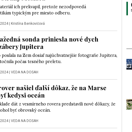
teriál ich prekvapil, pretože nezodpovedá
stikám typickým pre miesto odberu.
 2024
|
Kristína Benkovičová
žedná sonda priniesla nové dych
zábery Jupitera
poslala na Zem dosiaľ najúchvatnejšie fotografie Jupitera,
točnila počas tesného preletu.
 2024
|
VEDA NA DOSAH
rover našiel ďalší dôkaz, že na Marse
yť kedysi oceán
klade dát z vesmírneho rovera predstavili nové dôkazy, že
ohol byť obrovský oceán.
 2024
|
VEDA NA DOSAH