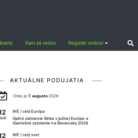
dcasty
Kam za vedou
Register vedcov
AKTUÁLNE PODUJATIA
Dnes je
7. augusta
2026
12
INÉ
/ celá Európa
AUG
Úplné zatmenie Slnka v južnej Európe a
čiastočné zatmenie na Slovensku 2026
12
INÉ
/ celý svet