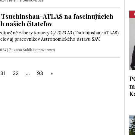
2024
|
Kristína Benkovičová
Tsuchinshan-ATLAS na fascinujúcich
h našich čitateľov
 jedinečné zábery kométy C/2023 A3 (Tsuchinshan-ATLAS)
teľov aj pracovníkov Astronomického ústavu SAV.
2024
|
Zuzana Šulák Hergovitsová
31
32
…
93
»
P
m
K