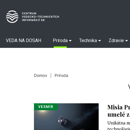
VEDA NA DOSAH
Príroda
Technika
Zdravie
Domov
|
Príroda
Misia P
VESMÍR
umelé z
Unikátna m
technológie