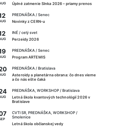
AUG
Úplné zatmenie Slnka 2026 – priamy prenos
12
PREDNÁŠKA
/ Senec
AUG
Novinky z CERN-u
12
INÉ
/ celý svet
AUG
Perzeidy 2026
19
PREDNÁŠKA
/ Senec
AUG
Program ARTEMIS
20
PREDNÁŠKA
/ Bratislava
AUG
Asteroidy a planetárna obrana: čo dnes vieme
a čo nás ešte čaká
24
PREDNÁŠKA, WORKSHOP
/ Bratislava
AUG
Letná škola kvantových technológií 2026 v
Bratislave
07
CVTI SR, PREDNÁŠKA, WORKSHOP
/
Smolenice
SEP
Letná škola občianskej vedy