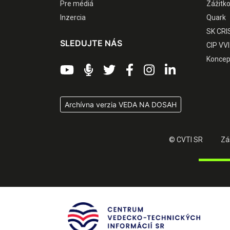
Pre médiá
Zážitk
Inzercia
Quark
SK CRI
SLEDUJTE NÁS
CIP VVI
Koncep
Archívna verzia VEDA NA DOSAH
© CVTI SR
Zá