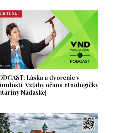
KULTÚRA
ODCAST: Láska a dvorenie v
inulosti. Vzťahy očami etnologičky
ataríny Nádaskej