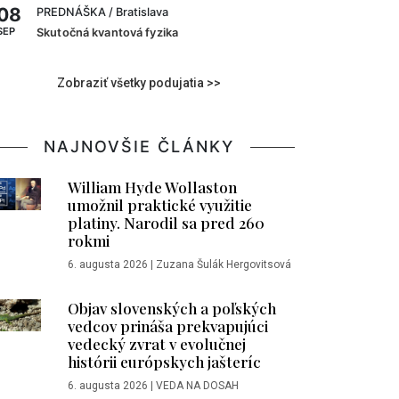
08
PREDNÁŠKA
/ Bratislava
SEP
Skutočná kvantová fyzika
Zobraziť všetky podujatia >>
NAJNOVŠIE ČLÁNKY
William Hyde Wollaston
umožnil praktické využitie
platiny. Narodil sa pred 260
rokmi
6. augusta 2026
|
Zuzana Šulák Hergovitsová
Objav slovenských a poľských
vedcov prináša prekvapujúci
vedecký zvrat v evolučnej
histórii európskych jašteríc
6. augusta 2026
|
VEDA NA DOSAH