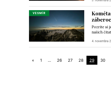
5. novembra 
Kométa 
VESMÍR
záberoc
Pozrite si
našich čita
4. novembra 
«
1
…
26
27
28
29
30