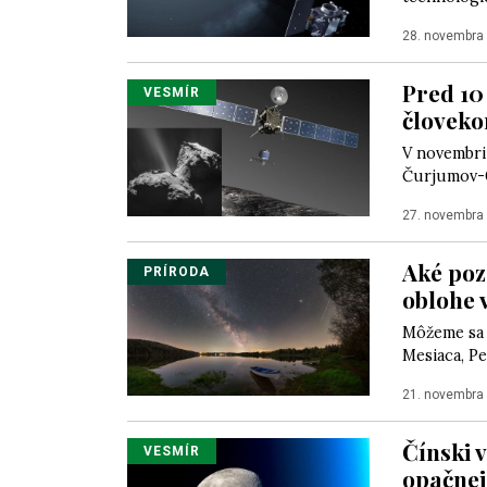
28. novembra
Pred 10
VESMÍR
človek
V novembri 
Čurjumov-G
27. novembra
Aké poz
PRÍRODA
oblohe 
Môžeme sa 
Mesiaca, Pe
21. novembra
Čínski v
VESMÍR
opačnej