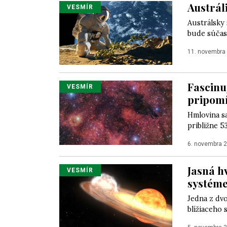
Austrál
VESMÍR
Austrálsky 
bude súčas
11. novembra
Fascinu
VESMÍR
pripomí
Hmlovina s
približne 5
6. novembra 
Jasná h
VESMÍR
systéme
Jedna z dvo
blížiaceho 