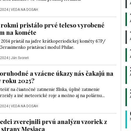
 2024
|
VEDA NA DOSAH
 rokmi pristálo prvé teleso vyrobené
om na kométe
2014 pristál na jadre krátkoperiodickej kométy 67P/
erasimenko pristávací modul Philae.
 2024
|
Ján Svoreň
oruhodné a vzácne úkazy nás čakajú na
v roku 2025?
tešiť na čiastočné zatmenie Slnka, úplné zatmenie
rzeidy a iné meteorické roje a možno aj na polárnu...
 2024
|
VEDA NA DOSAH
edci zverejnili prvú analýzu vzoriek z
 strany Mesiaca