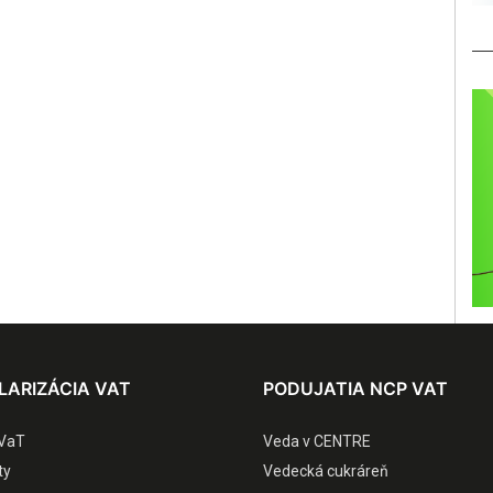
LARIZÁCIA VAT
PODUJATIA NCP VAT
VaT
Veda v CENTRE
ty
Vedecká cukráreň