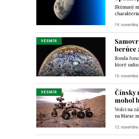
Skúmaný ma
charakteri
19. novembra
Samovra
VESMÍR
berúce 
Sonda Juno 
ktoré usku
15. novembra
Čínsky 
VESMÍR
mohol b
Vedci na zá
na Marse m
12. novembra