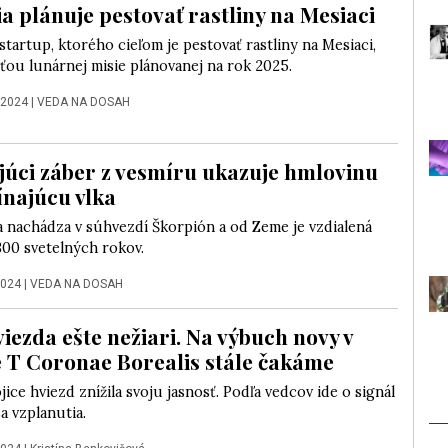
ia plánuje pestovať rastliny na Mesiaci
startup, ktorého cieľom je pestovať rastliny na Mesiaci,
ťou lunárnej misie plánovanej na rok 2025.
 2024
|
VEDA NA DOSAH
júci záber z vesmíru ukazuje hmlovinu
najúcu vlka
a nachádza v súhvezdí Škorpión a od Zeme je vzdialená
300 svetelných rokov.
2024
|
VEDA NA DOSAH
viezda ešte nežiari. Na výbuch novy v
 T Coronae Borealis stále čakáme
jice hviezd znížila svoju jasnosť. Podľa vedcov ide o signál
sa vzplanutia.