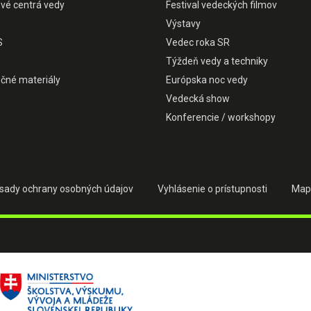
ové centrá vedy
Festival vedeckých filmov
Výstavy
S
Vedec roka SR
Týždeň vedy a techniky
čné materiály
Európska noc vedy
Vedecká show
Konferencie / workshopy
sady ochrany osobných údajov
Vyhlásenie o prístupnosti
Map