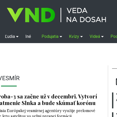
Ľudia
Iné
Podujatia
Kvízy
Videá
Po
VESMÍR
roba-3 sa začne už v decembri. Vytvorí
atmenie Slnka a bude skúmať korónu
isia Európskej vesmírnej agentúry využije prelomové
 letu satelitov vo veľmi presnej formácii.