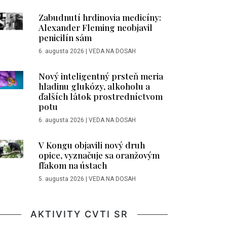
Zabudnutí hrdinovia medicíny:
Alexander Fleming neobjavil
penicilín sám
6. augusta 2026
|
VEDA NA DOSAH
Nový inteligentný prsteň meria
hladinu glukózy, alkoholu a
ďalších látok prostredníctvom
potu
6. augusta 2026
|
VEDA NA DOSAH
V Kongu objavili nový druh
opice, vyznačuje sa oranžovým
fľakom na ústach
5. augusta 2026
|
VEDA NA DOSAH
AKTIVITY CVTI SR