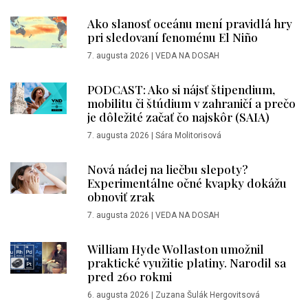
Ako slanosť oceánu mení pravidlá hry
pri sledovaní fenoménu El Niño
7. augusta 2026
|
VEDA NA DOSAH
PODCAST: Ako si nájsť štipendium,
mobilitu či štúdium v zahraničí a prečo
je dôležité začať čo najskôr (SAIA)
7. augusta 2026
|
Sára Molitorisová
Nová nádej na liečbu slepoty?
Experimentálne očné kvapky dokážu
obnoviť zrak
7. augusta 2026
|
VEDA NA DOSAH
William Hyde Wollaston umožnil
praktické využitie platiny. Narodil sa
pred 260 rokmi
6. augusta 2026
|
Zuzana Šulák Hergovitsová