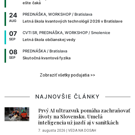
ešte čaká
24
PREDNÁŠKA, WORKSHOP
/ Bratislava
AUG
Letná škola kvantových technológií 2026 v Bratislave
07
CVTI SR, PREDNÁŠKA, WORKSHOP
/ Smolenice
SEP
Letná škola občianskej vedy
08
PREDNÁŠKA
/ Bratislava
SEP
Skutočná kvantová fyzika
Zobraziť všetky podujatia >>
NAJNOVŠIE ČLÁNKY
Prvý AI ultrazvuk pomáha zachraňovať
životy na Slovensku. Umelá
inteligencia už jazdí aj v sanitkách
7. augusta 2026
|
VEDA NA DOSAH