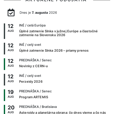
Dnes je
7. augusta
2026
12
INÉ
/ celá Európa
AUG
Úplné zatmenie Slnka v južnej Európe a čiastočné
zatmenie na Slovensku 2026
12
INÉ
/ celý svet
AUG
Úplné zatmenie Slnka 2026 – priamy prenos
12
PREDNÁŠKA
/ Senec
AUG
Novinky z CERN-u
12
INÉ
/ celý svet
AUG
Perzeidy 2026
19
PREDNÁŠKA
/ Senec
AUG
Program ARTEMIS
20
PREDNÁŠKA
/ Bratislava
AUG
Asteroidy a planetárna obrana: čo dnes vieme a čo nás