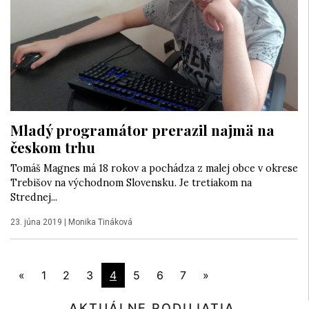
Mladý programátor prerazil najmä na
českom trhu
Tomáš Magnes má 18 rokov a pochádza z malej obce v okrese
Trebišov na východnom Slovensku. Je tretiakom na
Strednej...
23. júna 2019
|
Monika Tináková
«
1
2
3
4
5
6
7
»
AKTUÁLNE PODUJATIA