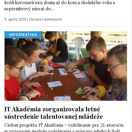
kvôli koronavírusu doma až do konca školského roka a
septembrový návrat do...
9. apríla 2020
|
Tamara Leontievová
INFORMATIKA
IT Akadémia zorganizovala letné
sústredenie talentovanej mládeže
Cieľom projektu IT Akadémia – vzdelávanie pre 21. storočie,
je vytvorenie modelu vzdelávania a prípravy mladých ľudí