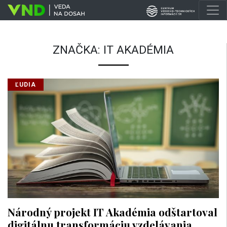
ZNAČKA:
IT AKADÉMIA
ĽUDIA
Národný projekt IT Akadémia odštartoval
digitálnu transformáciu vzdelávania