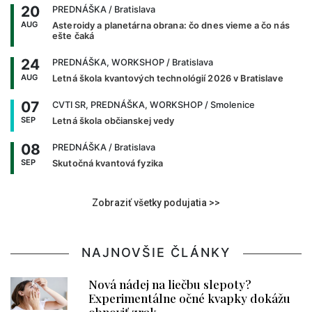
20
PREDNÁŠKA
/ Bratislava
AUG
Asteroidy a planetárna obrana: čo dnes vieme a čo nás
ešte čaká
24
PREDNÁŠKA, WORKSHOP
/ Bratislava
AUG
Letná škola kvantových technológií 2026 v Bratislave
07
CVTI SR, PREDNÁŠKA, WORKSHOP
/ Smolenice
SEP
Letná škola občianskej vedy
08
PREDNÁŠKA
/ Bratislava
SEP
Skutočná kvantová fyzika
Zobraziť všetky podujatia >>
NAJNOVŠIE ČLÁNKY
Nová nádej na liečbu slepoty?
Experimentálne očné kvapky dokážu