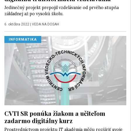
Jedinečný projekt prepojil vzdelávanie od prvého stupňa
základnej až po vysokú školu.
6. októbra 2022
|
VEDA NA DOSAH
INFORMATIKA
CVTI SR ponúka žiakom a učiteľom
zadarmo digitálny kurz
Prostredníctvom projektu IT akadémia môžu rozšíriť svoje