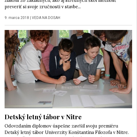
žiakom zo základných, ako aj stredných škôl možnosť
preveriť si svoje zručnosti v stavbe...
9. marca 2018
|
VEDA NA DOSAH
Detský letný tábor v Nitre
Odovzdaním diplomov úspešne zavŕšil svoju premiéru
Detský letný tábor Univerzity Konštantína Filozofa v Nitre.