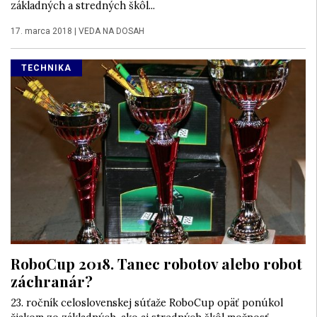
základných a stredných škôl...
17. marca 2018
|
VEDA NA DOSAH
TECHNIKA
RoboCup 2018. Tanec robotov alebo robot
záchranár?
23. ročník celoslovenskej súťaže RoboCup opäť ponúkol