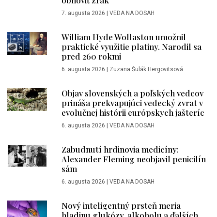
obnoviť zrak
7. augusta 2026
|
VEDA NA DOSAH
William Hyde Wollaston umožnil
praktické využitie platiny. Narodil sa
pred 260 rokmi
6. augusta 2026
|
Zuzana Šulák Hergovitsová
Objav slovenských a poľských vedcov
prináša prekvapujúci vedecký zvrat v
evolučnej histórii európskych jašteríc
6. augusta 2026
|
VEDA NA DOSAH
Zabudnutí hrdinovia medicíny:
Alexander Fleming neobjavil penicilín
sám
6. augusta 2026
|
VEDA NA DOSAH
Nový inteligentný prsteň meria
hladinu glukózy, alkoholu a ďalších