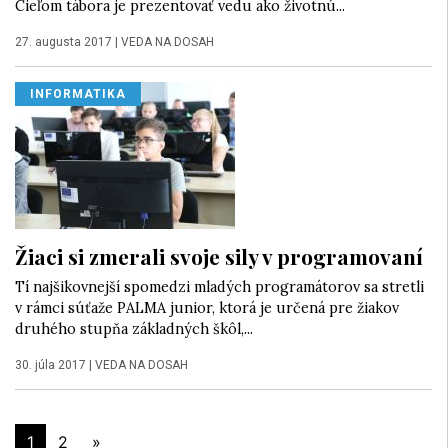
Cieľom tábora je prezentovať vedu ako životnú...
27. augusta 2017
|
VEDA NA DOSAH
INFORMATIKA
Žiaci si zmerali svoje sily v programovaní
Tí najšikovnejší spomedzi mladých programátorov sa stretli
v rámci súťaže PALMA junior, ktorá je určená pre žiakov
druhého stupňa základných škôl,...
30. júla 2017
|
VEDA NA DOSAH
1
2
»