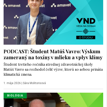
PODCAST: Študent Matúš Vavro: Výskum
zameraný na toxíny v mlieku a vplyv klímy
Študent tretieho ročníka strednej zdravotníckej školy
Matúš Vavro sa rozhodol čeliť výzve, ktorú so sebou prináša
klimatická zmena.
1. mája 2026
|
Sára Molitorisová
BIOLÓGIA