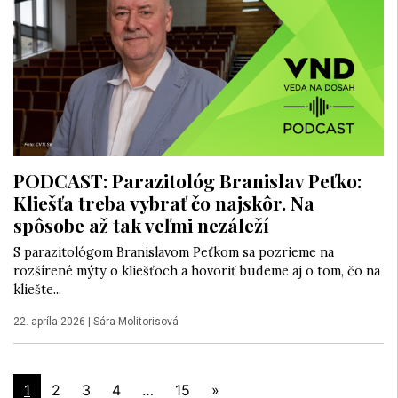
PODCAST: Parazitológ Branislav Peťko:
Kliešťa treba vybrať čo najskôr. Na
spôsobe až tak veľmi nezáleží
S parazitológom Branislavom Peťkom sa pozrieme na
rozšírené mýty o kliešťoch a hovoriť budeme aj o tom, čo na
kliešte...
22. apríla 2026
|
Sára Molitorisová
1
2
3
4
…
15
»