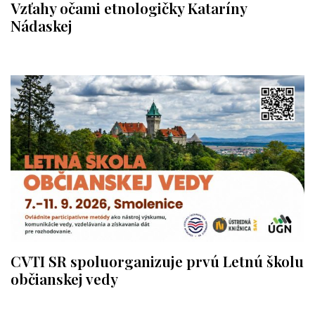
Vzťahy očami etnologičky Kataríny
Nádaskej
CVTI SR spoluorganizuje prvú Letnú školu
občianskej vedy