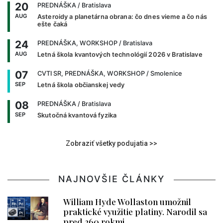
20
PREDNÁŠKA
/ Bratislava
AUG
Asteroidy a planetárna obrana: čo dnes vieme a čo nás
ešte čaká
24
PREDNÁŠKA, WORKSHOP
/ Bratislava
AUG
Letná škola kvantových technológií 2026 v Bratislave
07
CVTI SR, PREDNÁŠKA, WORKSHOP
/ Smolenice
SEP
Letná škola občianskej vedy
08
PREDNÁŠKA
/ Bratislava
SEP
Skutočná kvantová fyzika
Zobraziť všetky podujatia >>
NAJNOVŠIE ČLÁNKY
William Hyde Wollaston umožnil
praktické využitie platiny. Narodil sa
pred 260 rokmi