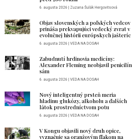
6. augusta 2026
|
Zuzana Šulák Hergovitsová
Objav slovenských a poľských vedcov
prináša prekvapujúci vedecký zvrat v
evolučnej histórii európskych jašteríc
6. augusta 2026
|
VEDA NA DOSAH
Zabudnutí hrdinovia medicíny:
Alexander Fleming neobjavil penicilín
sám
6. augusta 2026
|
VEDA NA DOSAH
Nový inteligentný prsteň meria
hladinu glukózy, alkoholu a ďalších
látok prostredníctvom potu
6. augusta 2026
|
VEDA NA DOSAH
V Kongu objavili nový druh opice,
vyznačuje sa oranžovým fľakom na