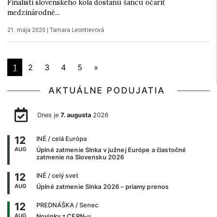
Finalisti slovenského kola dostanú šancu očariť
medzinárodné...
21. mája 2020
|
Tamara Leontievová
1
2
3
4
5
»
AKTUÁLNE PODUJATIA
Dnes je
7. augusta
2026
12
INÉ
/ celá Európa
AUG
Úplné zatmenie Slnka v južnej Európe a čiastočné
zatmenie na Slovensku 2026
12
INÉ
/ celý svet
AUG
Úplné zatmenie Slnka 2026 – priamy prenos
12
PREDNÁŠKA
/ Senec
AUG
Novinky z CERN-u