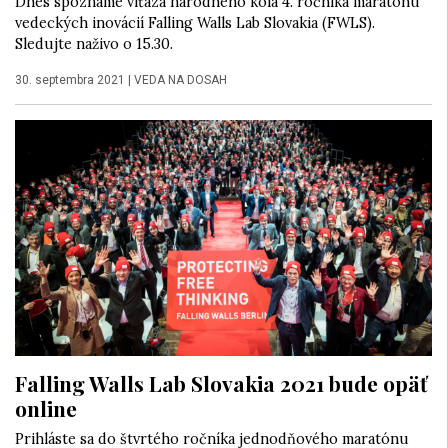
Dnes spoznáme víťaza národného kola 4. ročníka maratónu
vedeckých inovácií Falling Walls Lab Slovakia (FWLS).
Sledujte naživo o 15.30.
30. septembra 2021
|
VEDA NA DOSAH
Falling Walls Lab Slovakia 2021 bude opäť
online
Prihláste sa do štvrtého ročníka jednodňového maratónu