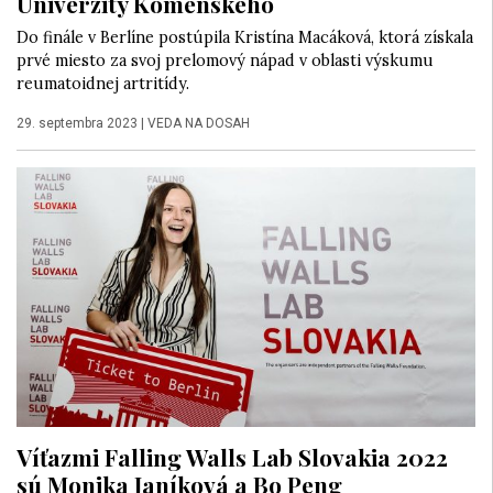
Univerzity Komenského
Do finále v Berlíne postúpila Kristína Macáková, ktorá získala
prvé miesto za svoj prelomový nápad v oblasti výskumu
reumatoidnej artritídy.
29. septembra 2023
|
VEDA NA DOSAH
Víťazmi Falling Walls Lab Slovakia 2022
sú Monika Janíková a Bo Peng