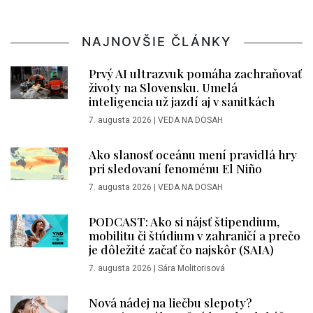
NAJNOVŠIE ČLÁNKY
Prvý AI ultrazvuk pomáha zachraňovať
životy na Slovensku. Umelá
inteligencia už jazdí aj v sanitkách
7. augusta 2026
|
VEDA NA DOSAH
Ako slanosť oceánu mení pravidlá hry
pri sledovaní fenoménu El Niño
7. augusta 2026
|
VEDA NA DOSAH
PODCAST: Ako si nájsť štipendium,
mobilitu či štúdium v zahraničí a prečo
je dôležité začať čo najskôr (SAIA)
7. augusta 2026
|
Sára Molitorisová
Nová nádej na liečbu slepoty?