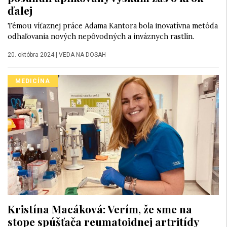
ďalej
Témou víťaznej práce Adama Kantora bola inovatívna metóda
odhaľovania nových nepôvodných a inváznych rastlín.
20. októbra 2024
|
VEDA NA DOSAH
MEDICÍNA
Kristína Macáková: Verím, že sme na
stope spúšťača reumatoidnej artritídy