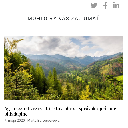
MOHLO BY VÁS ZAUJÍMAŤ
Agrorezort vyzýva turistov, aby sa správali k prírode
ohľaduplne
7. mája 2020
|
Marta Bartošovičová