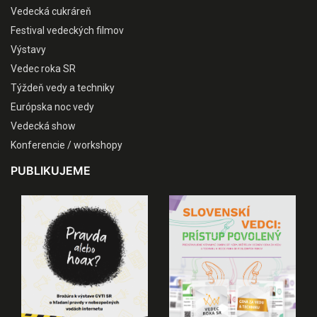
Vedecká cukráreň
Festival vedeckých filmov
Výstavy
Vedec roka SR
Týždeň vedy a techniky
Európska noc vedy
Vedecká show
Konferencie / workshopy
PUBLIKUJEME