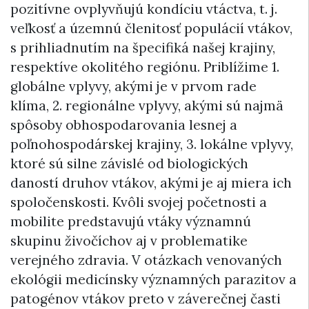
pozitívne ovplyvňujú kondíciu vtáctva, t. j.
veľkosť a územnú členitosť populácií vtákov,
s prihliadnutím na špecifiká našej krajiny,
respektíve okolitého regiónu. Priblížime 1.
globálne vplyvy, akými je v prvom rade
klíma, 2. regionálne vplyvy, akými sú najmä
spôsoby obhospodarovania lesnej a
poľnohospodárskej krajiny, 3. lokálne vplyvy,
ktoré sú silne závislé od biologických
daností druhov vtákov, akými je aj miera ich
spoločenskosti. Kvôli svojej početnosti a
mobilite predstavujú vtáky významnú
skupinu živočíchov aj v problematike
verejného zdravia. V otázkach venovaných
ekológii medicínsky významných parazitov a
patogénov vtákov preto v záverečnej časti