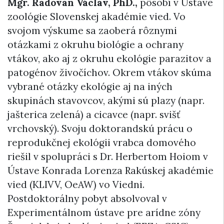
Mgr. Radovan Václav, PhD.,
pôsobí v Ústave
zoológie Slovenskej akadémie vied. Vo
svojom výskume sa zaoberá rôznymi
otázkami z okruhu biológie a ochrany
vtákov, ako aj z okruhu ekológie parazitov a
patogénov živočíchov. Okrem vtákov skúma
vybrané otázky ekológie aj na iných
skupinách stavovcov, akými sú plazy (napr.
jašterica zelená) a cicavce (napr. svišť
vrchovský). Svoju doktorandskú prácu o
reprodukčnej ekológii vrabca domového
riešil v spolupráci s Dr. Herbertom Hoiom v
Ústave Konrada Lorenza Rakúskej akadémie
vied (KLIVV, OeAW) vo Viedni.
Postdoktorálny pobyt absolvoval v
Experimentálnom ústave pre arídne zóny