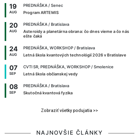
19
PREDNÁŠKA
/ Senec
AUG
Program ARTEMIS
20
PREDNÁŠKA
/ Bratislava
AUG
Asteroidy a planetárna obrana: čo dnes vieme a čo nás
ešte čaká
24
PREDNÁŠKA, WORKSHOP
/ Bratislava
AUG
Letná škola kvantových technológií 2026 v Bratislave
07
CVTI SR, PREDNÁŠKA, WORKSHOP
/ Smolenice
SEP
Letná škola občianskej vedy
08
PREDNÁŠKA
/ Bratislava
SEP
Skutočná kvantová fyzika
Zobraziť všetky podujatia >>
NAJNOVŠIE ČLÁNKY