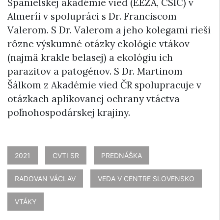
Španielskej akadémie vied (EEZA, CSIC) v
Almeríi v spolupráci s Dr. Franciscom
Valerom. S Dr. Valerom a jeho kolegami rieši
rôzne výskumné otázky ekológie vtákov
(najmä krakle belasej) a ekológiu ich
parazitov a patogénov. S Dr. Martinom
Šálkom z Akadémie vied ČR spolupracuje v
otázkach aplikovanej ochrany vtáctva
poľnohospodárskej krajiny.
2021
CVTI SR
PREDNÁŠKA
RADOVAN VÁCLAV
VEDA V CENTRE SLOVENSKO
VTÁKY