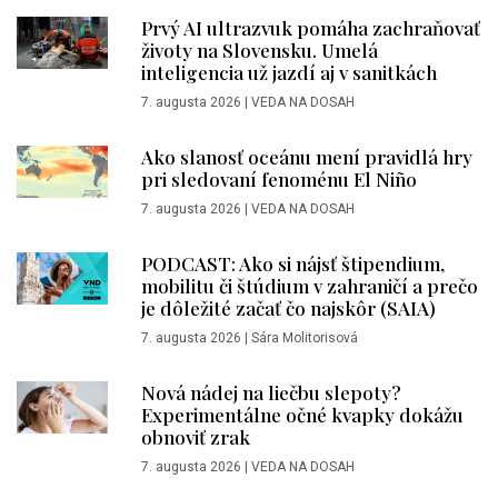
Prvý AI ultrazvuk pomáha zachraňovať
životy na Slovensku. Umelá
inteligencia už jazdí aj v sanitkách
7. augusta 2026
|
VEDA NA DOSAH
Ako slanosť oceánu mení pravidlá hry
pri sledovaní fenoménu El Niño
7. augusta 2026
|
VEDA NA DOSAH
PODCAST: Ako si nájsť štipendium,
mobilitu či štúdium v zahraničí a prečo
je dôležité začať čo najskôr (SAIA)
7. augusta 2026
|
Sára Molitorisová
Nová nádej na liečbu slepoty?
Experimentálne očné kvapky dokážu
obnoviť zrak
7. augusta 2026
|
VEDA NA DOSAH