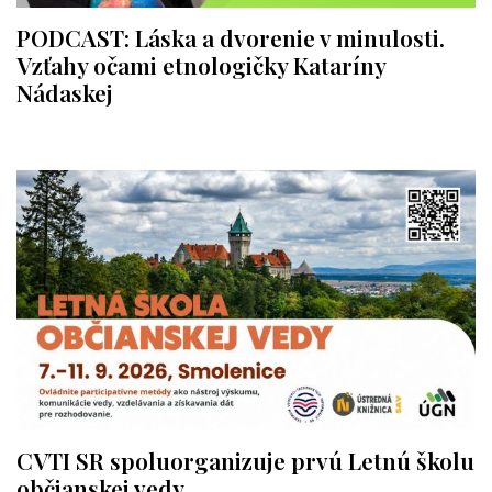
PODCAST: Láska a dvorenie v minulosti.
Vzťahy očami etnologičky Kataríny
Nádaskej
CVTI SR spoluorganizuje prvú Letnú školu
občianskej vedy