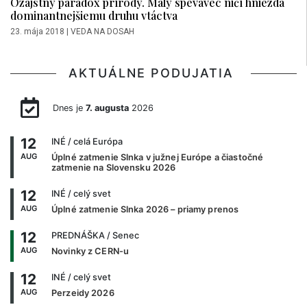
Ozajstný paradox prírody. Malý spevavec ničí hniezda
dominantnejšiemu druhu vtáctva
23. mája 2018
|
VEDA NA DOSAH
AKTUÁLNE PODUJATIA
Dnes je
7. augusta
2026
12
INÉ
/ celá Európa
AUG
Úplné zatmenie Slnka v južnej Európe a čiastočné
zatmenie na Slovensku 2026
12
INÉ
/ celý svet
AUG
Úplné zatmenie Slnka 2026 – priamy prenos
12
PREDNÁŠKA
/ Senec
AUG
Novinky z CERN-u
12
INÉ
/ celý svet
AUG
Perzeidy 2026