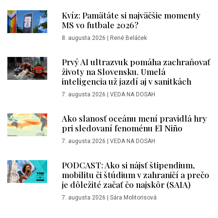
Kvíz: Pamätáte si najväčšie momenty
MS vo futbale 2026?
8. augusta 2026
|
René Beláček
Prvý AI ultrazvuk pomáha zachraňovať
životy na Slovensku. Umelá
inteligencia už jazdí aj v sanitkách
7. augusta 2026
|
VEDA NA DOSAH
Ako slanosť oceánu mení pravidlá hry
pri sledovaní fenoménu El Niño
7. augusta 2026
|
VEDA NA DOSAH
PODCAST: Ako si nájsť štipendium,
mobilitu či štúdium v zahraničí a prečo
je dôležité začať čo najskôr (SAIA)
7. augusta 2026
|
Sára Molitorisová