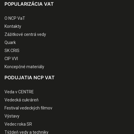
POPULARIZÁCIA VAT
O NCP VaT
Kontakty
Zážitkové centrá vedy
Quark
SK CRIS
CIP VVI
Koncepčné materiály
PODUJATIA NCP VAT
Veda v CENTRE
Vedecká cukráreň
Festival vedeckých filmov
Výstavy
Vedec roka SR
Týždeň vedy a techniky