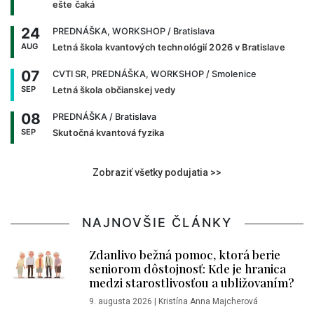
ešte čaká
24
PREDNÁŠKA, WORKSHOP
/ Bratislava
AUG
Letná škola kvantových technológií 2026 v Bratislave
07
CVTI SR, PREDNÁŠKA, WORKSHOP
/ Smolenice
SEP
Letná škola občianskej vedy
08
PREDNÁŠKA
/ Bratislava
SEP
Skutočná kvantová fyzika
Zobraziť všetky podujatia >>
NAJNOVŠIE ČLÁNKY
Zdanlivo bežná pomoc, ktorá berie
seniorom dôstojnosť: Kde je hranica
medzi starostlivosťou a ubližovaním?
9. augusta 2026
|
Kristína Anna Majcherová