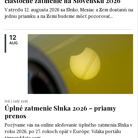
čiastočné zatmenie na Slovensku 2026
V stredu 12. augusta 2026 sa Slnko, Mesiac a Zem dostanú na
jednu priamku a na Zemi budeme môcť pozorovať...
12
AUG
Iné
| celý svet
Úplné zatmenie Slnka 2026 – priamy
prenos
Pozývame vás na online sledovanie úplného zatmenia Slnka v
roku 2026, po 27. rokoch opäť v Európe. Vďaka portálu