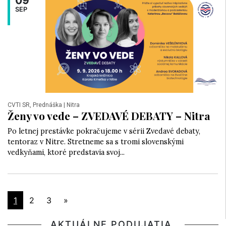
09
SEP
CVTI SR, Prednáška
| Nitra
Ženy vo vede – ZVEDAVÉ DEBATY – Nitra
Po letnej prestávke pokračujeme v sérii Zvedavé debaty,
tentoraz v Nitre. Stretneme sa s tromi slovenskými
vedkyňami, ktoré predstavia svoj...
1
2
3
»
AKTUÁLNE PODUJATIA