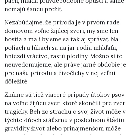
pach, mláďa pravdepodobne opustí a samé
nemajú šancu prežiť.
Nezabúdajme, že príroda je v prvom rade
domovom voľne žijúcej zveri, my sme len
hostia a mali by sme sa tak aj správať. Na
poliach a lúkach sa na jar rodia mláďaťa,
hniezdi vtáctvo, rastú plodiny. Možno si to
neuvedomujeme, ale práve jarné obdobie je
pre našu prírodu a živočíchy v nej veľmi
dôležité.
Známe sú tiež viaceré prípady útokov psov
na voľne žijúcu zver, ktoré skončili pre zver
tragicky. Beh zo strachu o svoj život môže v
týchto dňoch stáť srnu v poslednom štádiu
gravidity život alebo
prinajmenšom
môže