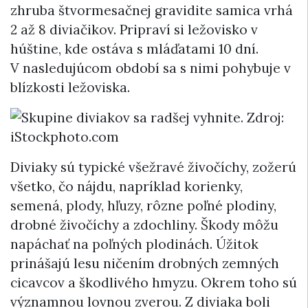
zhruba štvormesačnej gravidite samica vrhá
2 až 8 diviačikov. Pripraví si ležovisko v
húštine, kde ostáva s mláďatami 10 dní.
V nasledujúcom období sa s nimi pohybuje v
blízkosti ležoviska.
Diviaky sú typické všežravé živočíchy, zožerú
všetko, čo nájdu, napríklad korienky,
semená, plody, hľuzy, rôzne poľné plodiny,
drobné živočíchy a zdochliny. Škody môžu
napáchať na poľných plodinách. Úžitok
prinášajú lesu ničením drobných zemných
cicavcov a škodlivého hmyzu. Okrem toho sú
významnou lovnou zverou. Z diviaka boli