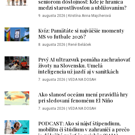
seniorom dôstojnosť: Kde je hranica
medzi starostlivosťou a ubližovaním?
9. augusta 2026
|
Kristína Anna Majcherová
Kvíz: Pamätáte si najväčšie momenty
MS vo futbale 2026?
8. augusta 2026
|
René Beláček
Prvý AI ultrazvuk pomáha zachraňovať
životy na Slovensku. Umelá
inteligencia už jazdí aj v sanitkách
7. augusta 2026
|
VEDA NA DOSAH
Ako slanosť oceánu mení pravidlá hry
pri sledovaní fenoménu El Niño
7. augusta 2026
|
VEDA NA DOSAH
PODCAST: Ako si nájsť štipendium,
mobilitu či štúdium v zahraničí a prečo