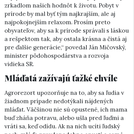
zrkadlom našich hodnôt k životu. Pobyt v
prírode by mal byť tým najkrajším, ale aj
najpokojnejším relaxom. Prosím preto
obyvateľov, aby sa k prírode správali s láskou
a rešpektom tak, aby ostala krásna a čistá aj
pre ďalšie generácie,“ povedal Ján Mičovský,
minister pôdohospodárstva a rozvoja
vidieka SR.
Mláďatá zažívajú ťažké chvíle
Agrorezort upozorňuje na to, aby sa ľudia v
žiadnom prípade nedotýkali nájdených
mláďat. Väčšinou nie sú opustené, ich mama
buď zháňa potravu, alebo ušla pred ľuďmi a
vráti sa, keď odídu. Ak na nich ucíti ľudský