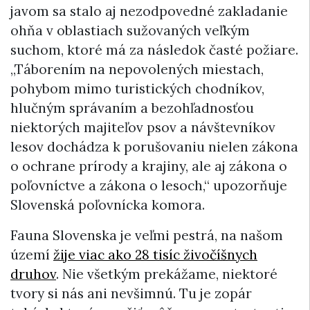
javom sa stalo aj nezodpovedné zakladanie
ohňa v oblastiach sužovaných veľkým
suchom, ktoré má za následok časté požiare.
„Táborením na nepovolených miestach,
pohybom mimo turistických chodníkov,
hlučným správaním a bezohľadnosťou
niektorých majiteľov psov a návštevníkov
lesov dochádza k porušovaniu nielen zákona
o ochrane prírody a krajiny, ale aj zákona o
poľovníctve a zákona o lesoch,“ upozorňuje
Slovenská poľovnícka komora.
Fauna Slovenska je veľmi pestrá, na našom
území
žije viac ako 28 tisíc živočíšnych
druhov
. Nie všetkým prekážame, niektoré
tvory si nás ani nevšimnú. Tu je zopár