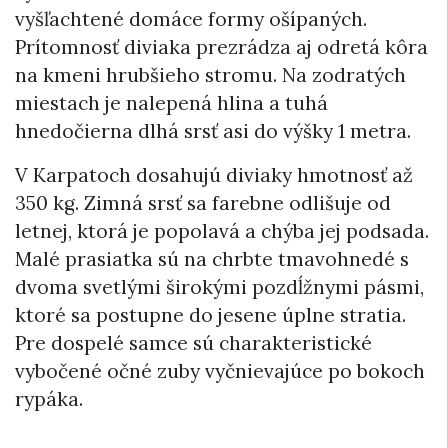
vyšľachtené domáce formy ošípaných.
Prítomnosť diviaka prezrádza aj odretá kôra
na kmeni hrubšieho stromu. Na zodratých
miestach je nalepená hlina a tuhá
hnedočierna dlhá srsť asi do výšky 1 metra.
V Karpatoch dosahujú diviaky hmotnosť až
350 kg. Zimná srsť sa farebne odlišuje od
letnej, ktorá je popolavá a chýba jej podsada.
Malé prasiatka sú na chrbte tmavohnedé s
dvoma svetlými širokými pozdĺžnymi pásmi,
ktoré sa postupne do jesene úplne stratia.
Pre dospelé samce sú charakteristické
vybočené očné zuby vyčnievajúce po bokoch
rypáka.