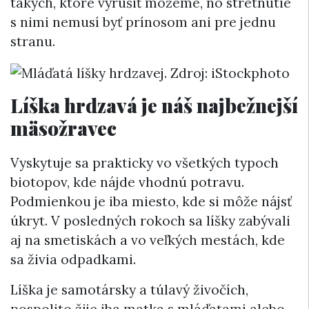
takých, ktoré vyrušiť môžeme, no stretnutie
s nimi nemusí byť prínosom ani pre jednu
stranu.
Líška hrdzavá je náš najbežnejší
mäsožravec
Vyskytuje sa prakticky vo všetkých typoch
biotopov, kde nájde vhodnú potravu.
Podmienkou je iba miesto, kde si môže nájsť
úkryt. V posledných rokoch sa líšky zabývali
aj na smetiskách a vo veľkých mestách, kde
sa živia odpadkami.
Líška je samotársky a túlavý živočích,
pospolito žije iba matka s mláďatami alebo