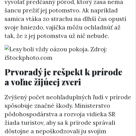
vyvolať predčasný pôrod, ktorý zasa nemá
šancu prežiť jej potomstvo. Ak napríklad
samica vtáka zo strachu na dlhší čas opustí
svoje hniezdo, vajíčka môžu ochladnúť až
tak, že z jej potomstva už nič nebude.
Prvoradý je rešpekt k prírode
a voľne žijúcej zveri
Zvýšený počet neohľaduplných ľudí v prírode
spôsobuje značné škody. Ministerstvo
pôdohospodárstva a rozvoja vidieka SR
žiada turistov, aby sa k prírode správali
dôstojne a nepoškodzovali ju svojím