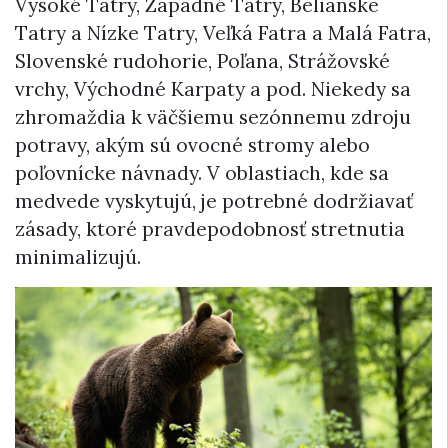
Vysoké Tatry, Západné
Tatry
, Belianske
Tatry
a Nízke Tatry, Veľká
Fatra
a Malá Fatra,
Slovenské rudohorie, Poľana, Strážovské
vrchy, Východné Karpaty a pod. Niekedy sa
zhromaždia k väčšiemu sezónnemu zdroju
potravy, akým sú ovocné stromy alebo
poľovnícke návnady. V oblastiach, kde sa
medvede vyskytujú, je potrebné dodržiavať
zásady, ktoré pravdepodobnosť stretnutia
minimalizujú.