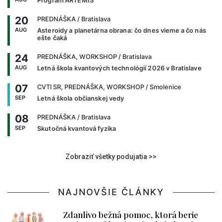
Program ARTEMIS
20
PREDNÁŠKA
/ Bratislava
AUG
Asteroidy a planetárna obrana: čo dnes vieme a čo nás
ešte čaká
24
PREDNÁŠKA, WORKSHOP
/ Bratislava
AUG
Letná škola kvantových technológií 2026 v Bratislave
07
CVTI SR, PREDNÁŠKA, WORKSHOP
/ Smolenice
SEP
Letná škola občianskej vedy
08
PREDNÁŠKA
/ Bratislava
SEP
Skutočná kvantová fyzika
Zobraziť všetky podujatia >>
NAJNOVŠIE ČLÁNKY
Zdanlivo bežná pomoc, ktorá berie