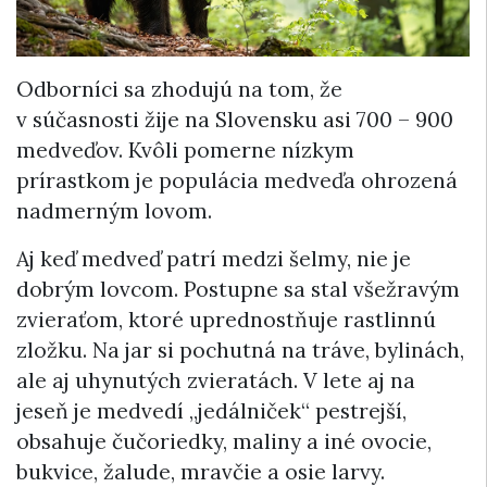
Odborníci sa zhodujú na tom, že
v súčasnosti žije na Slovensku asi 700 – 900
medveďov. Kvôli pomerne nízkym
prírastkom je populácia medveďa ohrozená
nadmerným lovom.
Aj keď medveď patrí medzi šelmy, nie je
dobrým lovcom. Postupne sa stal všežravým
zvieraťom, ktoré uprednostňuje rastlinnú
zložku. Na jar si pochutná na tráve, bylinách,
ale aj uhynutých zvieratách. V lete aj na
jeseň je medvedí „jedálniček“ pestrejší,
obsahuje čučoriedky, maliny a iné ovocie,
bukvice, žalude, mravčie a osie larvy.