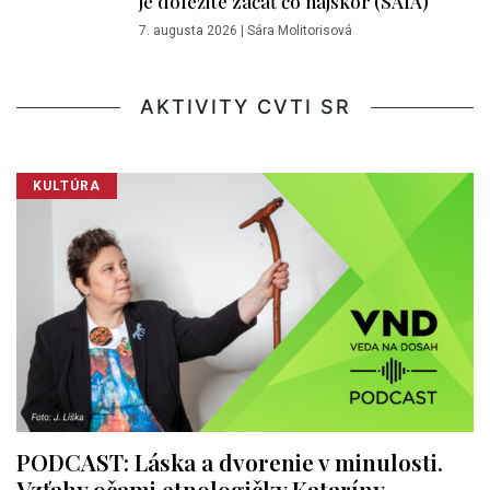
je dôležité začať čo najskôr (SAIA)
7. augusta 2026
|
Sára Molitorisová
AKTIVITY CVTI SR
KULTÚRA
PODCAST: Láska a dvorenie v minulosti.
Vzťahy očami etnologičky Kataríny