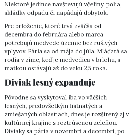
Niektoré jedince navštevujú včelíny, polia,
skládky odpadu či napádajú dobytok.
Pre brloženie, ktoré trvá zväčša od
decembra do februára alebo marca,
potrebujú medvede územie bez rušivých
vplyvov. Pária sa od mája do júla. Mláďatá sa
rodia v zime, keď je medvedica v brlohu,
s
matkou
ostávajú až do veku 2,5 roka.
Diviak lesný expanduje
Pôvodne sa vyskytoval iba vo väčších
lesných, predovšetkým listnatých a
zmiešaných oblastiach, dnes je rozšírený aj v
kultúrnej krajine s roztrúsenou zeleňou.
Diviaky sa pária v novembri a decembri, po