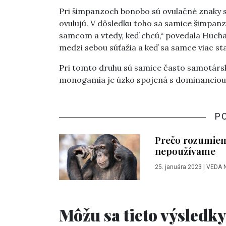
Pri šimpanzoch bonobo sú ovulačné znaky s
ovulujú. V dôsledku toho sa samice šimpanz
samcom a vtedy, keď chcú,“ povedala Hucha
medzi sebou súťažia a keď sa samce viac st
Pri tomto druhu sú samice často samotársk
monogamia je úzko spojená s dominanciou
P
Prečo rozumiem
nepoužívame
25. januára 2023
|
VEDA 
Môžu sa tieto výsledky