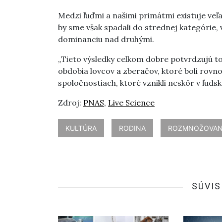
Medzi ľuďmi a našimi primátmi existuje veľ
by sme však spadali do strednej kategórie, 
dominanciu nad druhými.
„Tieto výsledky celkom dobre potvrdzujú t
obdobia lovcov a zberačov, ktoré boli rovn
spoločnostiach, ktoré vznikli neskôr v ľudsk
Zdroj:
PNAS
,
Live Science
KULTÚRA
RODINA
ROZMNOŽOVAN
SÚVIS