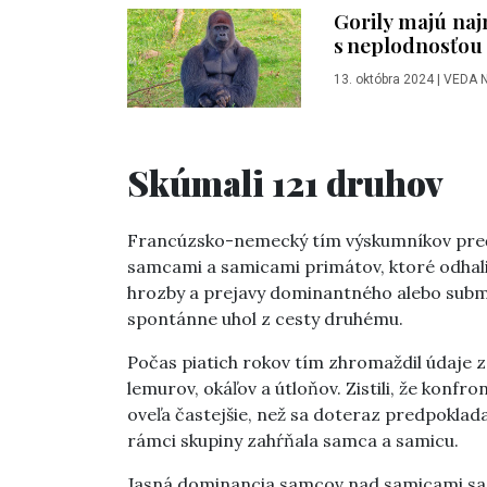
Gorily majú naj
s neplodnosťou
13. októbra 2024
|
VEDA 
Skúmali 121 druhov
Francúzsko-nemecký tím výskumníkov prečes
samcami a samicami primátov, ktoré odhalili
hrozby a prejavy dominantného alebo submi
spontánne uhol z cesty druhému.
Počas piatich rokov tím zhromaždil údaje z
lemurov, okáľov a útloňov. Zistili, že konfr
oveľa častejšie, než sa doteraz predpoklada
rámci skupiny zahŕňala samca a samicu.
Jasná dominancia samcov nad samicami sa p