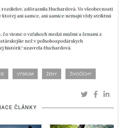
a rozdielov, zdôraznila Huchardová. Vo všeobecnosti
v ktorej ani samce, ani samice nemajú vždy striktnú
o, čo vieme o vzťahoch medzi mužmi a ženami z
ostárskejšie než v poľnohospodárskych
ej histórii,“ uzavrela Huchardová.
IE
VÝSKUM
ŽENY
ŽIVOČÍCHY
IACE ČLÁNKY