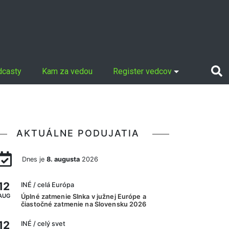
dcasty
Kam za vedou
Register vedcov
AKTUÁLNE PODUJATIA
Dnes je
8. augusta
2026
12
INÉ
/ celá Európa
AUG
Úplné zatmenie Slnka v južnej Európe a
čiastočné zatmenie na Slovensku 2026
12
INÉ
/ celý svet