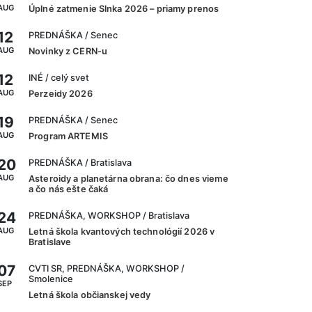
AUG
Úplné zatmenie Slnka 2026 – priamy prenos
12
PREDNÁŠKA
/ Senec
AUG
Novinky z CERN-u
12
INÉ
/ celý svet
AUG
Perzeidy 2026
19
PREDNÁŠKA
/ Senec
AUG
Program ARTEMIS
20
PREDNÁŠKA
/ Bratislava
AUG
Asteroidy a planetárna obrana: čo dnes vieme
a čo nás ešte čaká
24
PREDNÁŠKA, WORKSHOP
/ Bratislava
AUG
Letná škola kvantových technológií 2026 v
Bratislave
07
CVTI SR, PREDNÁŠKA, WORKSHOP
/
Smolenice
SEP
Letná škola občianskej vedy