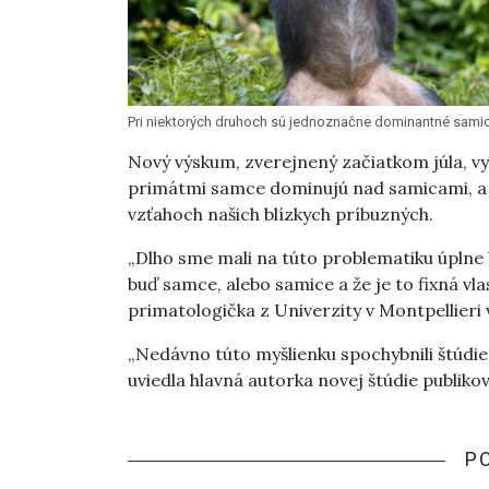
Pri niektorých druhoch sú jednoznačne dominantné samice,
Nový výskum, zverejnený začiatkom júla, vy
primátmi samce dominujú nad samicami, a 
vzťahoch našich blízkych príbuzných.
„Dlho sme mali na túto problematiku úplne 
buď samce, alebo samice a že je to fixná vl
primatologička z Univerzity v Montpellieri
„Nedávno túto myšlienku spochybnili štúdie,
uviedla hlavná autorka novej štúdie publiko
P