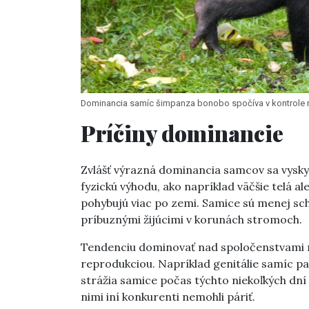
Dominancia samíc šimpanza bonobo spočíva v kontrole
Príčiny dominancie
Zvlášť výrazná dominancia samcov sa vyskyt
fyzickú výhodu, ako napríklad väčšie telá al
pohybujú viac po zemi. Samice sú menej sch
príbuznými žijúcimi v korunách stromoch.
Tendenciu dominovať nad spoločenstvami m
reprodukciou. Napríklad genitálie samíc pav
strážia samice počas týchto niekoľkých dní
nimi iní konkurenti nemohli páriť.