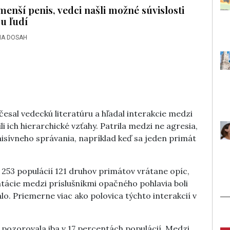
menší penis, vedci našli možné súvislosti
 u ľudí
NA DOSAH
al vedeckú literatúru a hľadal interakcie medzi
 ich hierarchické vzťahy. Patrila medzi ne agresia,
sívneho správania, napríklad keď sa jeden primát
 253 populácií 121 druhov primátov vrátane opíc,
ontácie medzi príslušníkmi opačného pohlavia boli
lo. Priemerne viac ako polovica týchto interakcií v
ozorovala iba v 17 percentách populácií. Medzi