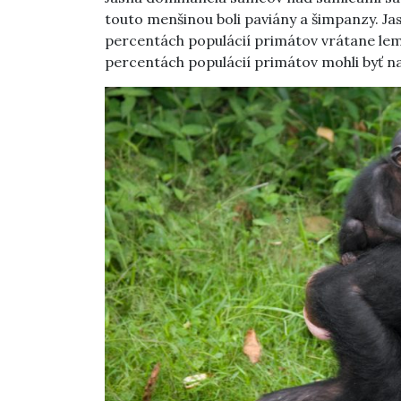
touto menšinou boli paviány a šimpanzy. J
percentách populácií primátov vrátane le
percentách populácií primátov mohli byť na