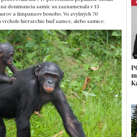
asná dominancia samíc sa zaznamenala v 13
murov a šimpanzov bonobo. Vo zvyšných 70
 vrchole hierarchie buď samce, alebo samice.
P
m
K