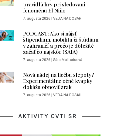
pravidlá hry pri sledovaní
fenoménu El Niño
7. augusta 2026
|
VEDA NA DOSAH
PODCAST: Ako si nájsť
štipendium, mobilitu či štúdium
v zahraničí a prečo je dôležité
začať čo najskôr (SAIA)
7. augusta 2026
|
Sára Molitorisová
Nová nádej na liečbu slepoty?
Experimentálne očné kvapky
dokážu obnoviť zrak
7. augusta 2026
|
VEDA NA DOSAH
AKTIVITY CVTI SR