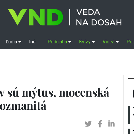
Ľudia
Iné
Podujatia
Kvízy
Videá
Po
v sú mýtus, mocenská
rozmanitá