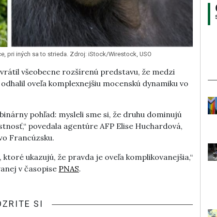
 pri iných sa to strieda. Zdroj: iStock/Wirestock, USO
vrátil všeobecne rozšírenú predstavu, že medzi
odhalil oveľa komplexnejšiu mocenskú dynamiku vo
binárny pohľad: mysleli sme si, že druhu dominujú
astnosť,“ povedala agentúre AFP Elise Huchardová,
 vo Francúzsku.
 ktoré ukazujú, že pravda je oveľa komplikovanejšia,“
vanej v časopise
PNAS
.
OZRITE SI