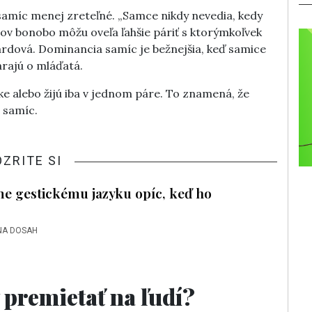
amíc menej zreteľné. „Samce nikdy nevedia, kedy
ov bonobo môžu oveľa ľahšie páriť s ktorýmkoľvek
rdová. Dominancia samíc je bežnejšia, keď samice
arajú o mláďatá.
e alebo žijú iba v jednom páre. To znamená, že
 samíc.
OZRITE SI
e gestickému jazyku opíc, keď ho
NA DOSAH
 premietať na ľudí?