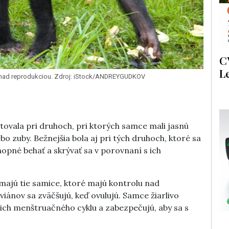
C
L
 nad reprodukciou. Zdroj: iStock/ANDREYGUDKOV
ovala pri druhoch, pri ktorých samce mali jasnú
ebo zuby. Bežnejšia bola aj pri tých druhoch, ktoré sa
opné behať a skrývať sa v porovnaní s ich
ajú tie samice, ktoré majú kontrolu nad
iánov sa zväčšujú, keď ovulujú. Samce žiarlivo
 ich menštruačného cyklu a zabezpečujú, aby sa s