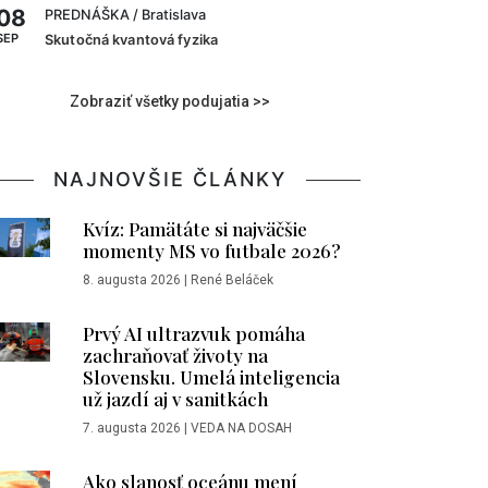
08
PREDNÁŠKA
/ Bratislava
SEP
Skutočná kvantová fyzika
Zobraziť všetky podujatia >>
NAJNOVŠIE ČLÁNKY
Kvíz: Pamätáte si najväčšie
momenty MS vo futbale 2026?
8. augusta 2026
|
René Beláček
Prvý AI ultrazvuk pomáha
zachraňovať životy na
Slovensku. Umelá inteligencia
už jazdí aj v sanitkách
7. augusta 2026
|
VEDA NA DOSAH
Ako slanosť oceánu mení