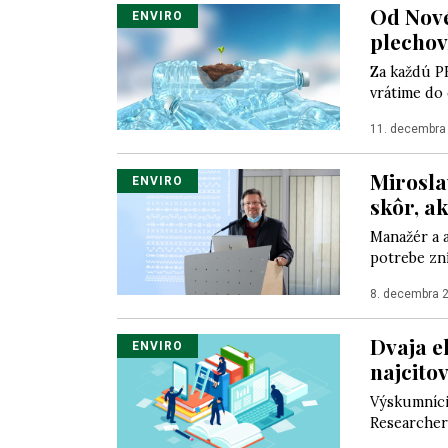
Od Nové
ENVIRO
plechov
Za každú PE
vrátime do
11. decembra
Mirosla
ENVIRO
skôr, a
Manažér a a
potrebe zní
8. decembra 
Dvaja e
ENVIRO
najcito
Výskumníci 
Researchers