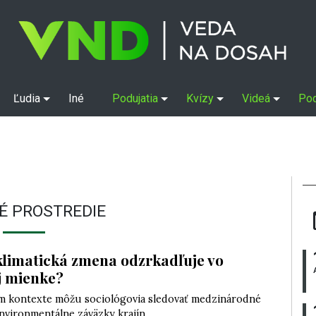
Ľudia
Iné
Podujatia
Kvízy
Videá
Po
É PROSTREDIE
klimatická zmena odzrkadľuje vo
j mienke?
om kontexte môžu sociológovia sledovať medzinárodné
nvironmentálne záväzky krajín.