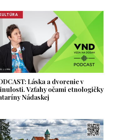
KULTÚRA
ODCAST: Láska a dvorenie v
inulosti. Vzťahy očami etnologičky
ataríny Nádaskej