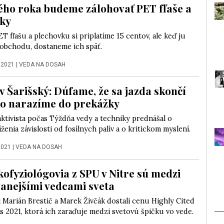
ho roka budeme zálohovať PET fľaše a
ky
T fľašu a plechovku si priplatíme 15 centov, ale keď ju
 obchodu, dostaneme ich späť.
 2021
|
VEDA NA DOSAH
v Šarišský: Dúfame, že sa jazda skončí
ko narazíme do prekážky
ktivista počas Týždňa vedy a techniky prednášal o
ženia závislosti od fosílnych palív a o kritickom myslení.
2021
|
VEDA NA DOSAH
kofyziológovia z SPU v Nitre sú medzi
vanejšími vedcami sveta
Marián Brestič a Marek Živčák dostali cenu Highly Cited
 2021, ktorá ich zaraďuje medzi svetovú špičku vo vede.