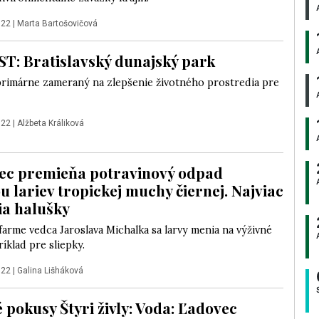
022
|
Marta Bartošovičová
: Bratislavský dunajský park
 primárne zameraný na zlepšenie životného prostredia pre
022
|
Alžbeta Králiková
ec premieňa potravinový odpad
 lariev tropickej muchy čiernej. Najviac
ia halušky
arme vedca Jaroslava Michalka sa larvy menia na výživné
íklad pre sliepky.
022
|
Galina Lišháková
 pokusy Štyri živly: Voda: Ľadovec