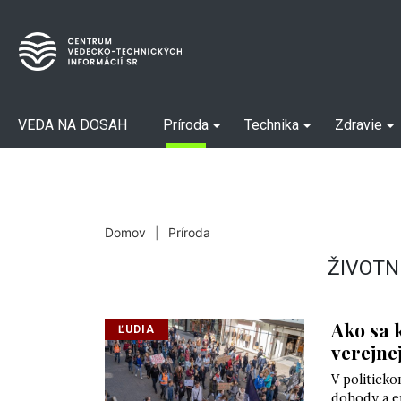
VEDA NA DOSAH
Príroda
Technika
Zdravie
Domov
|
Príroda
ŽIVOTN
Ako sa 
ĽUDIA
verejne
V politick
dohody a e