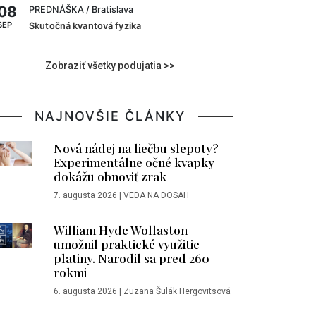
08
PREDNÁŠKA
/ Bratislava
SEP
Skutočná kvantová fyzika
Zobraziť všetky podujatia >>
NAJNOVŠIE ČLÁNKY
Nová nádej na liečbu slepoty?
Experimentálne očné kvapky
dokážu obnoviť zrak
7. augusta 2026
|
VEDA NA DOSAH
William Hyde Wollaston
umožnil praktické využitie
platiny. Narodil sa pred 260
rokmi
6. augusta 2026
|
Zuzana Šulák Hergovitsová