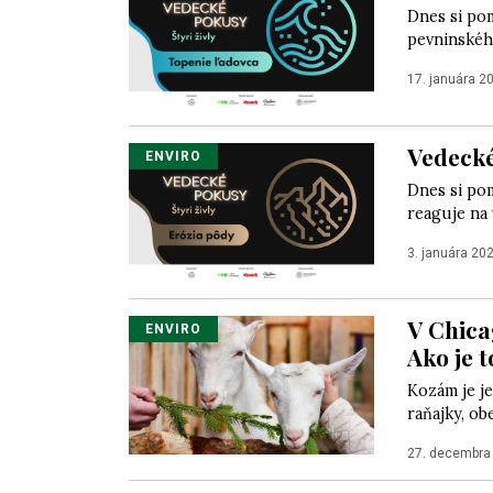
Dnes si po
pevninskéh
17. januára 2
Vedecké
ENVIRO
Dnes si po
reaguje na 
3. januára 20
V Chica
ENVIRO
Ako je t
Kozám je je
raňajky, ob
27. decembra