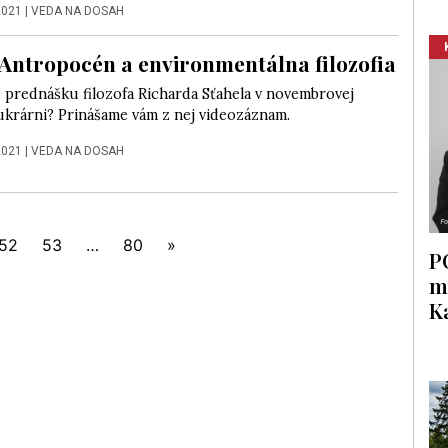
2021
|
VEDA NA DOSAH
Antropocén a environmentálna filozofia
e prednášku filozofa Richarda Sťahela v novembrovej
ukrárni? Prinášame vám z nej videozáznam.
2021
|
VEDA NA DOSAH
52
53
…
80
»
P
m
K