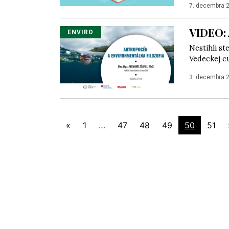
7. decembra 
VIDEO: 
ENVIRO
Nestihli st
Vedeckej c
3. decembra 
«
1
…
47
48
49
50
51