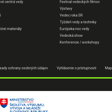
ové centrá vedy
Festival vedeckých filmov
Výstavy
S
Vedec roka SR
Týždeň vedy a techniky
čné materiály
Európska noc vedy
Vedecká show
Konferencie / workshopy
sady ochrany osobných údajov
Vyhlásenie o prístupnosti
Map