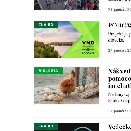
29. januára 2
PODCAST
ENVIRO
Projekt je
človeka.
27. januára 2
Náš ved
BIOLÓGIA
pomocou
im chut
Na hmyzej f
krmivo napr
19. januára 2
Vedecké
ENVIRO