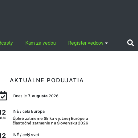
dcasty
Kam za vedou
Register vedcov
AKTUÁLNE PODUJATIA
Dnes je
7. augusta
2026
12
INÉ
/ celá Európa
AUG
Úplné zatmenie Slnka v južnej Európe a
čiastočné zatmenie na Slovensku 2026
12
INÉ
/ celý svet