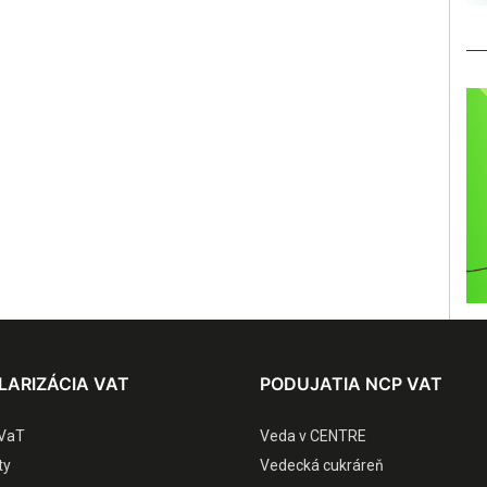
LARIZÁCIA VAT
PODUJATIA NCP VAT
VaT
Veda v CENTRE
ty
Vedecká cukráreň