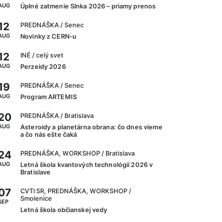
AUG
Úplné zatmenie Slnka 2026 – priamy prenos
12
PREDNÁŠKA
/ Senec
AUG
Novinky z CERN-u
12
INÉ
/ celý svet
AUG
Perzeidy 2026
19
PREDNÁŠKA
/ Senec
AUG
Program ARTEMIS
20
PREDNÁŠKA
/ Bratislava
AUG
Asteroidy a planetárna obrana: čo dnes vieme
a čo nás ešte čaká
24
PREDNÁŠKA, WORKSHOP
/ Bratislava
AUG
Letná škola kvantových technológií 2026 v
Bratislave
07
CVTI SR, PREDNÁŠKA, WORKSHOP
/
Smolenice
SEP
Letná škola občianskej vedy