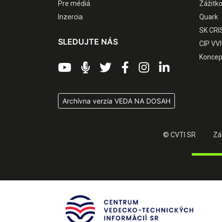
Pre médiá
Zážitk
Inzercia
Quark
SK CRI
SLEDUJTE NÁS
CIP VVI
Koncep
Archívna verzia VEDA NA DOSAH
© CVTI SR
Zá