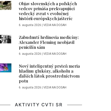
Objav slovenských a poľských
vedcov prináša prekvapujúci
vedecký zvrat v evolučnej
histórii európskych jašteríc
6. augusta 2026
|
VEDA NA DOSAH
Zabudnutí hrdinovia medicíny:
Alexander Fleming neobjavil
penicilín sám
6. augusta 2026
|
VEDA NA DOSAH
Nový inteligentný prsteň meria
hladinu glukózy, alkoholu a
ďalších látok prostredníctvom
potu
6. augusta 2026
|
VEDA NA DOSAH
AKTIVITY CVTI SR