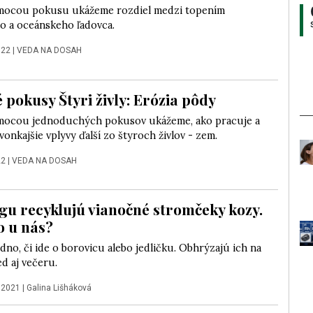
mocou pokusu ukážeme rozdiel medzi topením
o a oceánskeho ľadovca.
022
|
VEDA NA DOSAH
 pokusy Štyri živly: Erózia pôdy
mocou jednoduchých pokusov ukážeme, ako pracuje a
vonkajšie vplyvy ďalší zo štyroch živlov - zem.
22
|
VEDA NA DOSAH
gu recyklujú vianočné stromčeky kozy.
o u nás?
dno, či ide o borovicu alebo jedličku. Obhrýzajú ich na
ed aj večeru.
 2021
|
Galina Lišháková