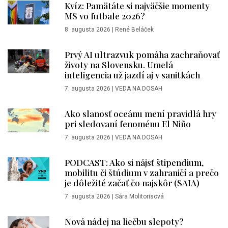
Kvíz: Pamätáte si najväčšie momenty
MS vo futbale 2026?
8. augusta 2026
|
René Beláček
Prvý AI ultrazvuk pomáha zachraňovať
životy na Slovensku. Umelá
inteligencia už jazdí aj v sanitkách
7. augusta 2026
|
VEDA NA DOSAH
Ako slanosť oceánu mení pravidlá hry
pri sledovaní fenoménu El Niño
7. augusta 2026
|
VEDA NA DOSAH
PODCAST: Ako si nájsť štipendium,
mobilitu či štúdium v zahraničí a prečo
je dôležité začať čo najskôr (SAIA)
7. augusta 2026
|
Sára Molitorisová
Nová nádej na liečbu slepoty?