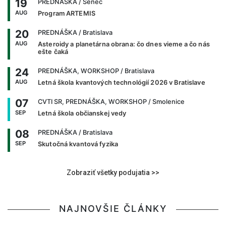
19
PREDNÁŠKA
/ Senec
AUG
Program ARTEMIS
20
PREDNÁŠKA
/ Bratislava
AUG
Asteroidy a planetárna obrana: čo dnes vieme a čo nás
ešte čaká
24
PREDNÁŠKA, WORKSHOP
/ Bratislava
AUG
Letná škola kvantových technológií 2026 v Bratislave
07
CVTI SR, PREDNÁŠKA, WORKSHOP
/ Smolenice
SEP
Letná škola občianskej vedy
08
PREDNÁŠKA
/ Bratislava
SEP
Skutočná kvantová fyzika
Zobraziť všetky podujatia >>
NAJNOVŠIE ČLÁNKY