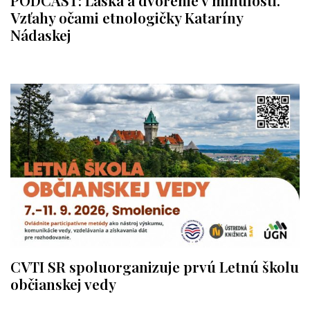
PODCAST: Láska a dvorenie v minulosti.
Vzťahy očami etnologičky Kataríny
Nádaskej
CVTI SR spoluorganizuje prvú Letnú školu
občianskej vedy