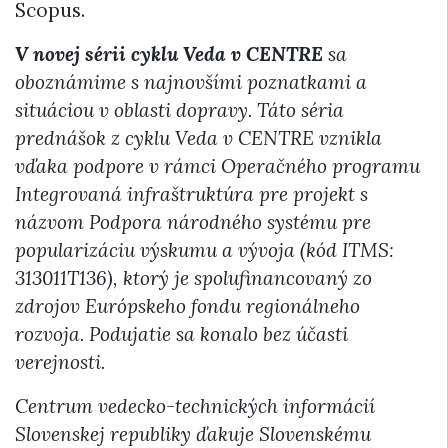
Scopus.
V novej sérii cyklu Veda v CENTRE
sa
oboznámime s najnovšími poznatkami a
situáciou v oblasti dopravy.
Táto séria
prednášok z cyklu Veda v CENTRE vznikla
vďaka podpore v rámci Operačného programu
Integrovaná infraštruktúra pre projekt s
názvom Podpora národného systému pre
popularizáciu výskumu a vývoja (kód ITMS:
313011T136), ktorý je spolufinancovaný zo
zdrojov Európskeho fondu regionálneho
rozvoja. Podujatie sa konalo bez účasti
verejnosti.
Centrum vedecko-technických informácií
Slovenskej republiky ďakuje Slovenskému