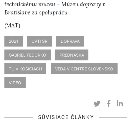
technickému múzeu – Múzeu dopravy v
Bratislave za spoluprácu.
(MAT)
2021
CVTI SR
DOPRAVA
GABRIEL FEDORKO
PREDNÁŠKA
TU V KOŠICIACH
VEDA V CENTRE SLOVENSKO
VIDEO
SÚVISIACE ČLÁNKY