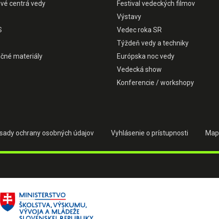
ové centrá vedy
Festival vedeckých filmov
Výstavy
S
Vedec roka SR
Týždeň vedy a techniky
čné materiály
Európska noc vedy
Vedecká show
Konferencie / workshopy
sady ochrany osobných údajov
Vyhlásenie o prístupnosti
Map