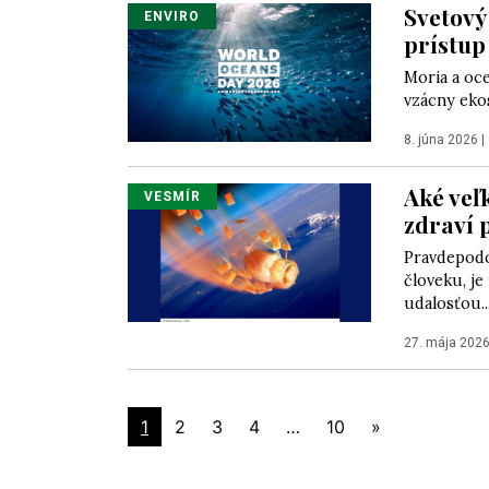
Svetový
ENVIRO
prístup
Moria a oce
vzácny eko
8. júna 2026
|
Aké veľk
VESMÍR
zdraví 
Pravdepodo
človeku, je
udalosťou..
27. mája 202
1
2
3
4
…
10
»