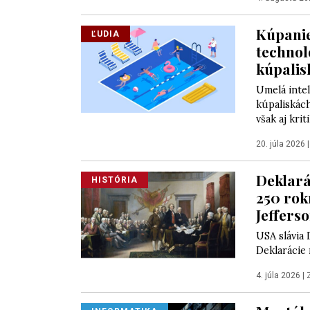
Kúpanie
ĽUDIA
technol
kúpalis
Umelá intel
kúpaliskác
však aj krit
20. júla 2026
Deklará
HISTÓRIA
250 rok
Jeffers
USA slávia 
Deklarácie 
4. júla 2026
|