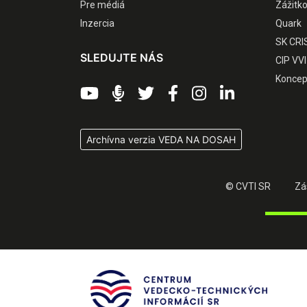
Pre médiá
Zážitk
Inzercia
Quark
SK CRI
SLEDUJTE NÁS
CIP VVI
Koncep
Archívna verzia VEDA NA DOSAH
© CVTI SR
Zá