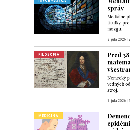
Mentáln
INFORMATIKA
správ
Mediálne p
titulky, pr
mozgu.
3. júla 2026
|
Pred 38
FILOZOFIA
matemat
všestra
Nemecký po
vedných odb
stroj.
1. júla 2026
|
Demenci
MEDICÍNA
epidémi