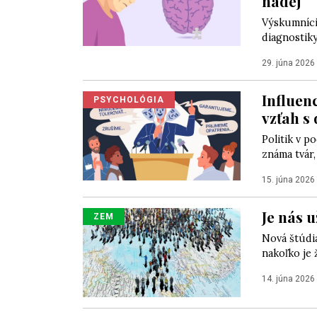
nádej
Výskumníci
diagnostik
29. júna 2026
Influenc
PSYCHOLÓGIA
vzťah s
Politik v p
známa tvár,
15. júna 2026
Je nás u
ZEM
Nová štúdi
nakoľko je 
14. júna 2026