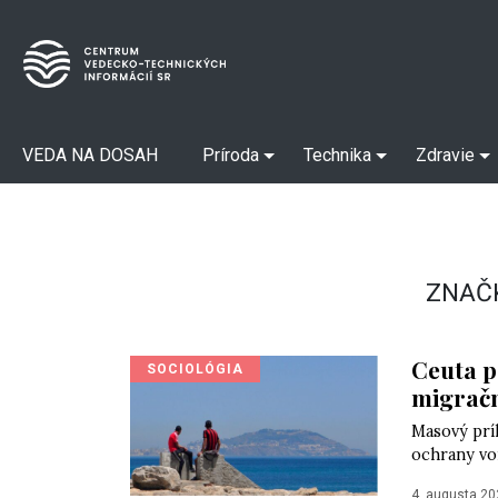
VEDA NA DOSAH
Príroda
Technika
Zdravie
ZNAČ
Ceuta p
SOCIOLÓGIA
migračn
Masový prí
ochrany vo
4. augusta 20