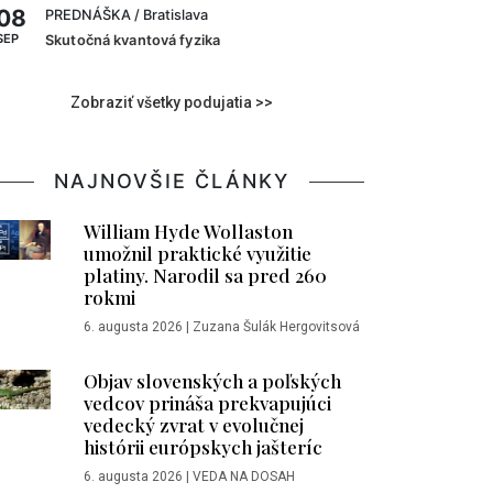
08
PREDNÁŠKA
/ Bratislava
SEP
Skutočná kvantová fyzika
Zobraziť všetky podujatia >>
NAJNOVŠIE ČLÁNKY
William Hyde Wollaston
umožnil praktické využitie
platiny. Narodil sa pred 260
rokmi
6. augusta 2026
|
Zuzana Šulák Hergovitsová
Objav slovenských a poľských
vedcov prináša prekvapujúci
vedecký zvrat v evolučnej
histórii európskych jašteríc
6. augusta 2026
|
VEDA NA DOSAH