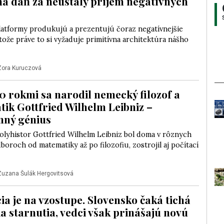
a daň za neustály príjem negatívnych
latformy produkujú a prezentujú čoraz negatívnejšie
etože práve to si vyžaduje primitívna architektúra nášho
Zora Kuruczová
0 rokmi sa narodil nemecký filozof a
ik Gottfried Wilhelm Leibniz –
nný génius
lyhistor Gottfried Wilhelm Leibniz bol doma v rôznych
oroch od matematiky až po filozofiu, zostrojil aj počítací
Zuzana Šulák Hergovitsová
a je na vzostupe. Slovensko čaká tichá
a starnutia, vedci však prinášajú novú