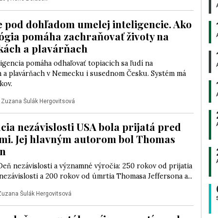
 pod dohľadom umelej inteligencie. Ako
ógia pomáha zachraňovať životy na
kách a plavárňach
igencia pomáha odhaľovať topiacich sa ľudí na
h a plavárňach v Nemecku i susednom Česku. Systém má
ikov.
|
Zuzana Šulák Hergovitsová
cia nezávislosti USA bola prijatá pred
mi. Jej hlavným autorom bol Thomas
on
Deň nezávislosti a významné výročia: 250 rokov od prijatia
nezávislosti a 200 rokov od úmrtia Thomasa Jeffersona a...
Zuzana Šulák Hergovitsová