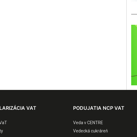
LARIZÁCIA VAT
PODUJATIA NCP VAT
VaT
Veda v CENTRE
ty
Vedecká cukráreň