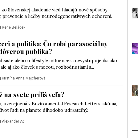
 zo Slovenskej akadémie vied hľadajú nové spôsoby
y, prevencie a liečby neurodegeneratívnych ochorení.
|
René Beláček
eri a politika: Čo robí parasociálny
 dôverou publika?
odcaste alebo u lifestyle influencera nevystupuje iba ako
 ale aj ako človek s mocou, rozhodnutiami a...
|
Kristína Anna Majcherová
ž na svete príliš veľa?
a, uverejnená v Environmental Research Letters, skúma,
život ľudí na planéte dlhodobo udržateľný.
|
Alexander Ač