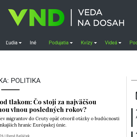
Ľudia
Iné
Podujatia
Kvízy
Videá
Po
KA:
POLITIKA
od tlakom: Čo stojí za najväčšou
ou vlnou posledných rokov?
lev migrantov do Ceuty opäť otvoril otázky o budúcnosti
nkajších hraníc Európskej únie.
26
|
René Beláček