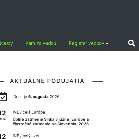
dcasty
Kam za vedou
Register vedcov
AKTUÁLNE PODUJATIA
Dnes je
6. augusta
2026
12
INÉ
/ celá Európa
AUG
Úplné zatmenie Slnka v južnej Európe a
čiastočné zatmenie na Slovensku 2026
12
INÉ
/ celý svet