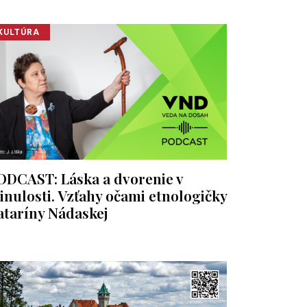
KULTÚRA
ODCAST: Láska a dvorenie v
inulosti. Vzťahy očami etnologičky
ataríny Nádaskej