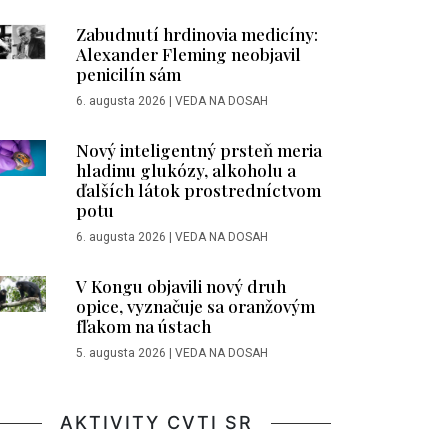
Zabudnutí hrdinovia medicíny:
Alexander Fleming neobjavil
penicilín sám
6. augusta 2026
|
VEDA NA DOSAH
Nový inteligentný prsteň meria
hladinu glukózy, alkoholu a
ďalších látok prostredníctvom
potu
6. augusta 2026
|
VEDA NA DOSAH
V Kongu objavili nový druh
opice, vyznačuje sa oranžovým
fľakom na ústach
5. augusta 2026
|
VEDA NA DOSAH
AKTIVITY CVTI SR