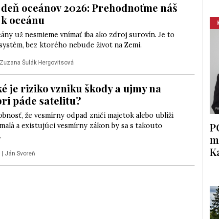
 deň oceánov 2026: Prehodnoťme náš
 k oceánu
ány už nesmieme vnímať iba ako zdroj surovín. Je to
systém, bez ktorého nebude život na Zemi.
Zuzana Šulák Hergovitsová
é je riziko vzniku škody a ujmy na
pri páde satelitu?
bnosť, že vesmírny odpad zničí majetok alebo ublíži
P
 malá a existujúci vesmírny zákon by sa s takouto
.
m
K
6
|
Ján Svoreň