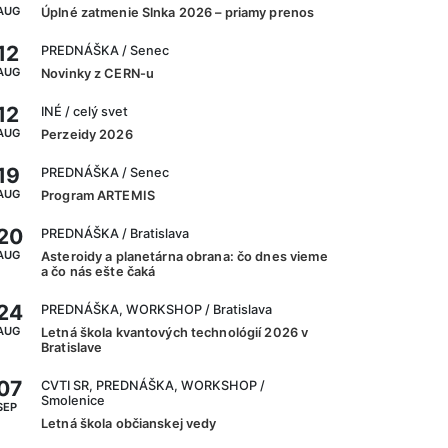
AUG
Úplné zatmenie Slnka 2026 – priamy prenos
12
PREDNÁŠKA
/ Senec
AUG
Novinky z CERN-u
12
INÉ
/ celý svet
AUG
Perzeidy 2026
19
PREDNÁŠKA
/ Senec
AUG
Program ARTEMIS
20
PREDNÁŠKA
/ Bratislava
AUG
Asteroidy a planetárna obrana: čo dnes vieme
a čo nás ešte čaká
24
PREDNÁŠKA, WORKSHOP
/ Bratislava
AUG
Letná škola kvantových technológií 2026 v
Bratislave
07
CVTI SR, PREDNÁŠKA, WORKSHOP
/
Smolenice
SEP
Letná škola občianskej vedy