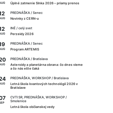
AUG
Úplné zatmenie Slnka 2026 – priamy prenos
12
PREDNÁŠKA
/ Senec
AUG
Novinky z CERN-u
12
INÉ
/ celý svet
AUG
Perzeidy 2026
19
PREDNÁŠKA
/ Senec
AUG
Program ARTEMIS
20
PREDNÁŠKA
/ Bratislava
AUG
Asteroidy a planetárna obrana: čo dnes vieme
a čo nás ešte čaká
24
PREDNÁŠKA, WORKSHOP
/ Bratislava
AUG
Letná škola kvantových technológií 2026 v
Bratislave
07
CVTI SR, PREDNÁŠKA, WORKSHOP
/
Smolenice
SEP
Letná škola občianskej vedy