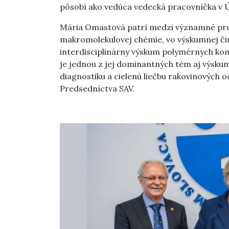
pôsobí ako vedúca vedecká pracovníčka v 
Mária Omastová patrí medzi významné pred
makromolekulovej chémie, vo výskumnej či
interdisciplinárny výskum polymérnych ko
je jednou z jej dominantných tém aj výsku
diagnostiku a cielenú liečbu rakovinových 
Predsedníctva SAV.