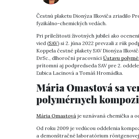
Čestnú plaketu Dionýza Ilkoviča zriadilo Pr
fyzikálno-chemických vedách.
Pri príležitosti životných jubileí ako ocene
vied (
SAV
) si 2. júna 2022 prevzali z rúk p
Koppela čestné plakety SAV Dionýza Ilkoviča
DrSc., dlhoroční pracovníci
Ústavu polymérov
prítomní aj podpredseda SAV pre 2. oddele
Ľubica Lacinová a Tomáš Hromádka.
Mária Omastová sa v
polymérnych kompozi
Mária Omastová
je uznávaná chemička a od
Od roku 2009 je vedúcou oddelenia kompoz
a demonštračné laboratórium röntgenovej 