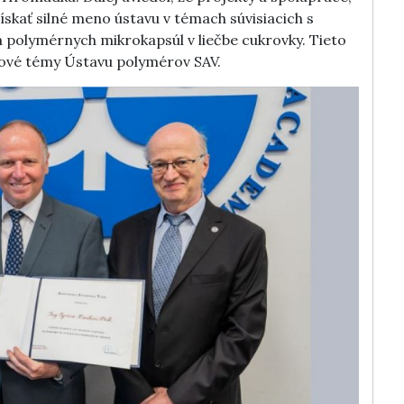
získať silné meno ústavu v témach súvisiacich s
a polymérnych mikrokapsúl v liečbe cukrovky. Tieto
ové témy Ústavu polymérov SAV.