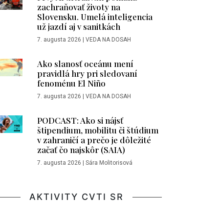
zachraňovať životy na
Slovensku. Umelá inteligencia
už jazdí aj v sanitkách
7. augusta 2026
|
VEDA NA DOSAH
Ako slanosť oceánu mení
pravidlá hry pri sledovaní
fenoménu El Niño
7. augusta 2026
|
VEDA NA DOSAH
PODCAST: Ako si nájsť
štipendium, mobilitu či štúdium
v zahraničí a prečo je dôležité
začať čo najskôr (SAIA)
7. augusta 2026
|
Sára Molitorisová
AKTIVITY CVTI SR