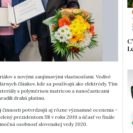
C
L
eriálov s novými zaujímavými vlastnosťami. Vodivé
lárnych článkov, kde sa používajú ako elektródy. Tím
teriály s polymérnou matricou a nanočasticami
radili drahú platinu.
činnosti potvrdzujú aj rôzne významné ocenenia –
udelený prezidentom SR v roku 2019 a účasť vo finále
imočná osobnosť slovenskej vedy 2020.