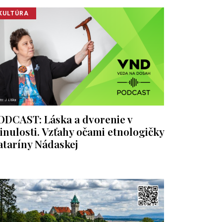
KULTÚRA
ODCAST: Láska a dvorenie v
inulosti. Vzťahy očami etnologičky
ataríny Nádaskej