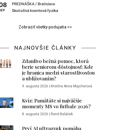
08
PREDNÁŠKA
/ Bratislava
SEP
Skutočná kvantová fyzika
Zobraziť všetky podujatia >>
NAJNOVŠIE ČLÁNKY
Zdanlivo bežná pomoc, ktorá
berie seniorom dôstojnosť: Kde
je hranica medzi starostlivosťou
a ubližovaním?
9. augusta 2026
|
Kristína Anna Majcherová
Kvíz: Pamätáte si najväčšie
momenty MS vo futbale 2026?
8. augusta 2026
|
René Beláček
Prvý AI ultrazvuk pomáha