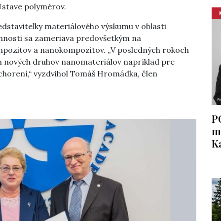
Ústave polymérov.
staviteľky materiálového výskumu v oblasti
nnosti sa zameriava predovšetkým na
mpozitov a nanokompozitov. „V posledných rokoch
m nových druhov nanomateriálov napríklad pre
ochorení,“ vyzdvihol Tomáš Hromádka, člen
P
m
K