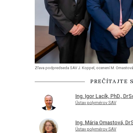
Zľava podpredseda SAV J. Koppel, ocenení M. Omastová 
PREČÍTAJTE 
Ing. Igor Lacík, PhD., DrS
Ústav polymérov SAV
Ing. Mária Omastová, Dr
Ústav polymérov SAV