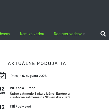
dcasty
Kam za vedou
Register vedcov
AKTUÁLNE PODUJATIA
Dnes je
9. augusta
2026
12
INÉ
/ celá Európa
AUG
Úplné zatmenie Slnka v južnej Európe a
čiastočné zatmenie na Slovensku 2026
12
INÉ
/ celý svet