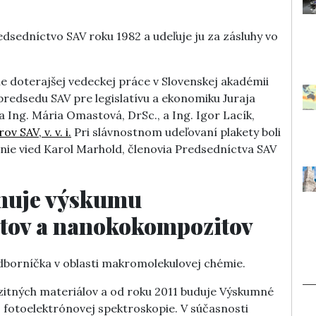
edsedníctvo SAV roku 1982 a udeľuje ju za zásluhy vo
nie doterajšej vedeckej práce v Slovenskej akadémii
odpredsedu SAV pre legislatívu a ekonomiku Juraja
 Ing. Mária Omastová, DrSc., a Ing. Igor Lacík,
 SAV, v. v. i.
Pri slávnostnom udeľovaní plakety boli
nie vied Karol Marhold, členovia Predsedníctva SAV
enuje výskumu
tov a nanokokompozitov
borníčka v oblasti makromolekulovej chémie.
itných materiálov a od roku 2011 buduje Výskumné
fotoelektrónovej spektroskopie. V súčasnosti