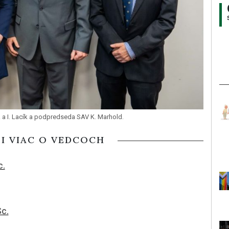
a I. Lacík a podpredseda SAV K. Marhold.
SI VIAC O VEDCOCH
c.
Sc.