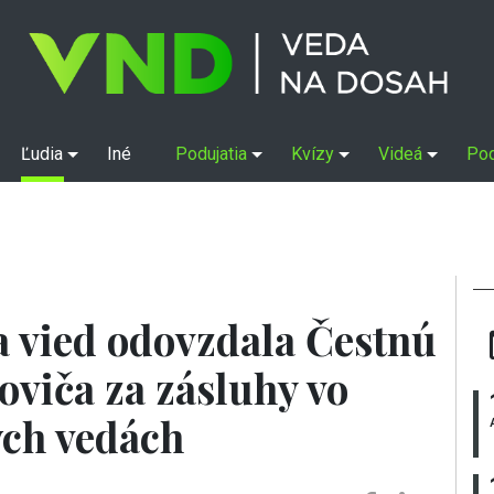
Ľudia
Iné
Podujatia
Kvízy
Videá
Po
 vied odovzdala Čestnú
oviča za zásluhy vo
ých vedách