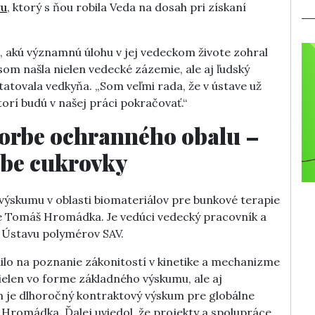
ru
, ktorý s ňou robila Veda na dosah pri získaní
, akú významnú úlohu v jej vedeckom živote zohral
om našla nielen vedecké zázemie, ale aj ľudský
tatovala vedkyňa. „Som veľmi rada, že v ústave už
rí budú v našej práci pokračovať.“
tvorbe ochranného obalu –
čbe cukrovky
výskumu v oblasti biomateriálov pre bunkové terapie
je Tomáš Hromádka. Je vedúci vedecký pracovník a
 Ústavu polymérov SAV.
ilo na poznanie zákonitostí v kinetike a mechanizme
nielen vo forme základného výskumu, ale aj
m je dlhoročný kontraktový výskum pre globálne
 Hromádka. Ďalej uviedol, že projekty a spolupráce,