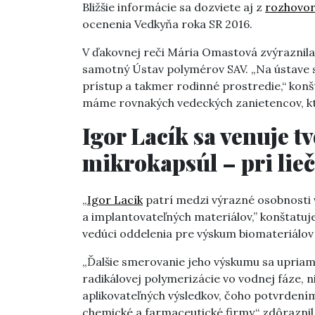
Bližšie informácie sa dozviete aj z
rozhovo
ocenenia Vedkyňa roka SR 2016.
V ďakovnej reči Mária Omastová zvýraznila
samotný Ústav polymérov SAV. „Na ústave s
prístup a takmer rodinné prostredie,“ konš
máme rovnakých vedeckých zanietencov, kto
Igor Lacík sa venuje 
mikrokapsúl – pri lie
„
Igor Lacík
patrí medzi výrazné osobnosti 
a implantovateľných materiálov,” konštatu
vedúci oddelenia pre výskum biomateriálov
„Ďalšie smerovanie jeho výskumu sa upriam
radikálovej polymerizácie vo vodnej fáze, 
aplikovateľných výsledkov, čoho potvrdení
chemické a farmaceutické firmy,“ zdôraznil