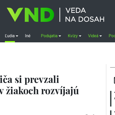
Ľudia
Iné
Podujatia
Kvízy
Videá
Po
ča si prevzali
v žiakoch rozvíjajú