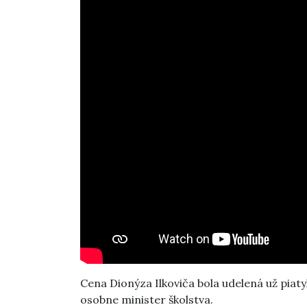
Cena Dionýza Ilkoviča bola udelená už piaty
osobne minister školstva.