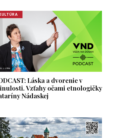
KULTÚRA
ODCAST: Láska a dvorenie v
inulosti. Vzťahy očami etnologičky
ataríny Nádaskej