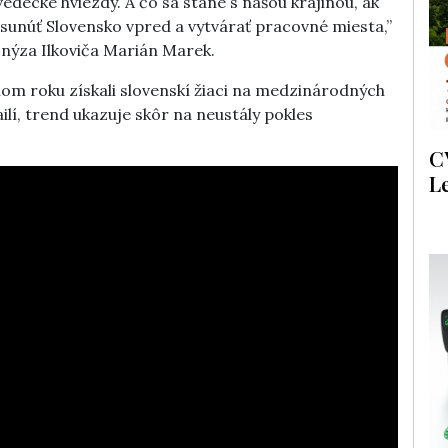
edecké hviezdy. A čo sa stane s našou krajinou, ak
sunúť Slovensko vpred a vytvárať pracovné miesta,”
nýza Ilkoviča Marián Marek.
ulom roku získali slovenskí žiaci na medzinárodných
lí, trend ukazuje skôr na neustály pokles
C
L