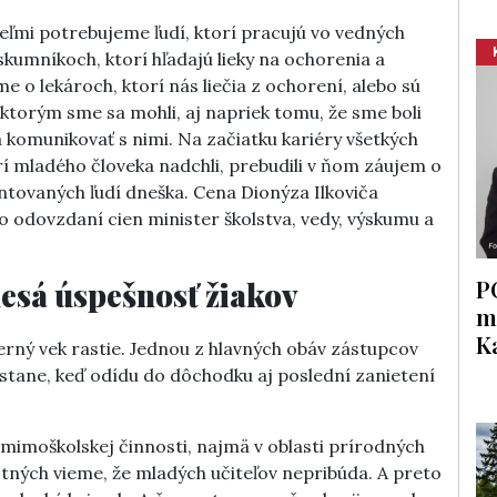
eľmi potrebujeme ľudí, ktorí pracujú vo vedných
skumníkoch, ktorí hľadajú lieky na ochorenia a
 o lekároch, ktorí nás liečia z ochorení, alebo sú
a ktorým sme sa mohli, aj napriek tomu, že sme boli
a komunikovať s nimi. Na začiatku kariéry všetkých
 ktorí mladého človeka nadchli, prebudili v ňom záujem o
entovaných ľudí dneška. Cena Dionýza Ilkoviča
o odovzdaní cien minister školstva, vedy, výskumu a
P
lesá úspešnosť žiakov
m
K
rný vek rastie. Jednou z hlavných obáv zástupcov
 stane, keď odídu do dôchodku aj poslední zanietení
mimoškolskej činnosti, najmä v oblasti prírodných
otných vieme, že mladých učiteľov nepribúda. A preto