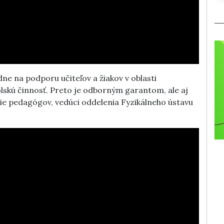
ne na podporu učiteľov a žiakov v oblasti
skú činnosť. Preto je odborným garantom, ale aj
e pedagógov, vedúci oddelenia Fyzikálneho ústavu