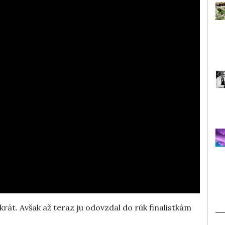
krát. Avšak až teraz ju odovzdal do rúk finalistkám