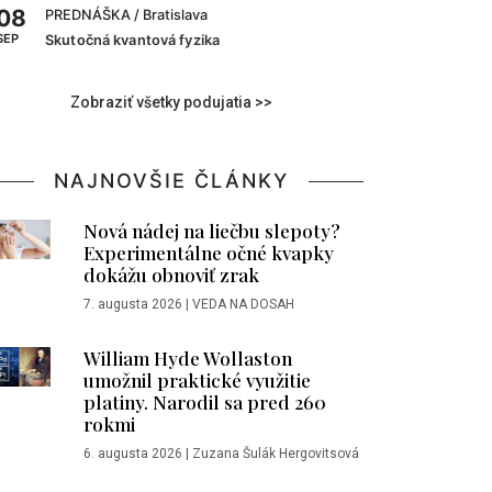
08
PREDNÁŠKA
/ Bratislava
SEP
Skutočná kvantová fyzika
Zobraziť všetky podujatia >>
NAJNOVŠIE ČLÁNKY
Nová nádej na liečbu slepoty?
Experimentálne očné kvapky
dokážu obnoviť zrak
7. augusta 2026
|
VEDA NA DOSAH
William Hyde Wollaston
umožnil praktické využitie
platiny. Narodil sa pred 260
rokmi
6. augusta 2026
|
Zuzana Šulák Hergovitsová