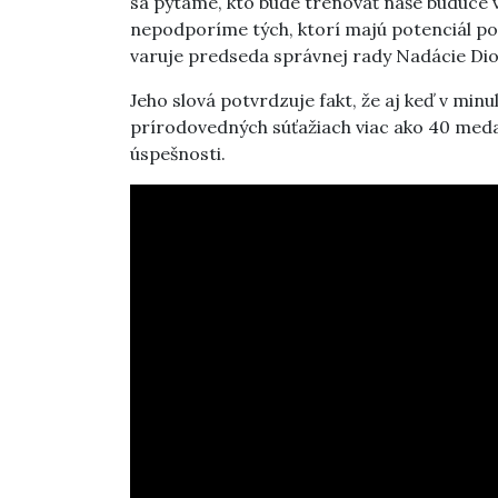
sa pýtame, kto bude trénovať naše budúce v
nepodporíme tých, ktorí majú potenciál po
varuje predseda správnej rady Nadácie Dio
Jeho slová potvrdzuje fakt, že aj keď v min
prírodovedných súťažiach viac ako 40 medai
úspešnosti.