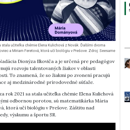
a stala učiteľka chémie Elena Kulichová z Novák. Ďalšími dvoma
viec a Miriam Feretová, ktorá učí biológiu v Prešove. Zdroj: Seesame
Nadácia Dionýza Ilkoviča a je určená pre pedagógov
nujú rozvoju talentovaných žiakov v oblasti
osti. To znamená, že so žiakmi po zvonení pracujú
áce aj medzinárodné prírodovedné súťaže.
a rok 2021 sa stala učiteľka chémie Elena Kulichová
ranými odbornou porotou, sú matematikárka Mária
 ktorá učí biológiu v Prešove. Záštitu nad
edy, výskumu a športu SR.