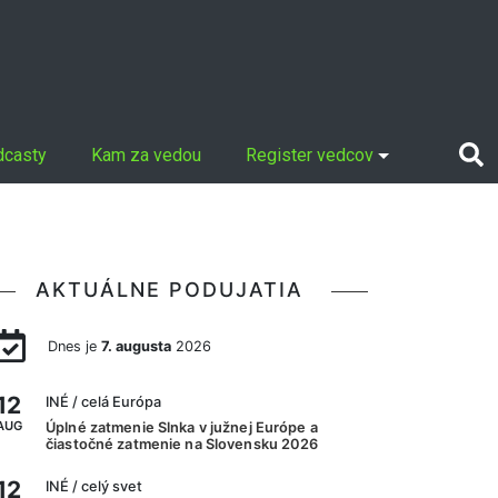
dcasty
Kam za vedou
Register vedcov
AKTUÁLNE PODUJATIA
Dnes je
7. augusta
2026
12
INÉ
/ celá Európa
AUG
Úplné zatmenie Slnka v južnej Európe a
čiastočné zatmenie na Slovensku 2026
12
INÉ
/ celý svet