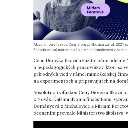
Absolútnou víťazkou Ceny Dionýza Ilkoviča za rok 2021 s
finalistkami sú matematikárka Mária Dományová z Michalo
Cenu Dionýza Ilkoviča každoročne udeľuje 
a nepedagogických pracovníkov, ktorí sa ve
prírodných vied v rámci mimoškolskej činn
na experimentoch a pripravujú ich na dom
Absolútnou víťazkou Ceny Dionýza Ilkoviča z
z Novák. Ďalšími dvoma finalistkami, vyb
Dományová z Michaloviec a Miriam Feretová,
ocenením prevzalo Ministerstvo školstva, v