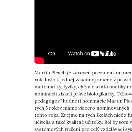
Martin Plesch je zároveň prezidentom med
rok došlo k jednej zásadnej zmene v pravid
matematiky, fyziky, chémie a informatiky no
nominácií získali práve biologikárky. Celkov
pedagógov,” hodnotí nominácie Martin Ples
tých 5 rokov máme viacero nominovaných, ale
tohto roka. Zrejme na tých školách niečo fun
učitelia a také kvalitné učiteľky. Bol by som
systémových riešení pre celý vzdelávací sy