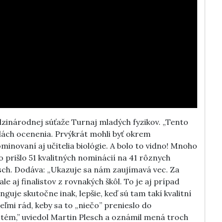
zinárodnej súťaže Turnaj mladých fyzikov. „Tento
lách ocenenia. Prvýkrát mohli byť okrem
minovaní aj učitelia biológie. A bolo to vidno! Mnoho
o prišlo 51 kvalitných nominácií na 41 rôznych
ch. Dodáva: „Ukazuje sa nám zaujímavá vec. Za
 aj finalistov z rovnakých škôl. To je aj prípad
guje skutočne inak, lepšie, keď sú tam takí kvalitní
 veľmi rád, keby sa to „niečo” prenieslo do
stém,” uviedol Martin Plesch a oznámil mená troch