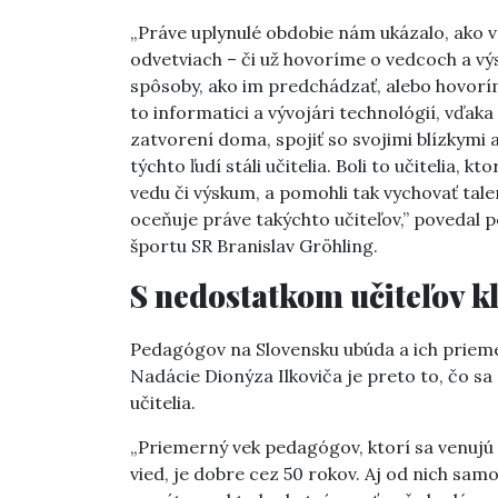
„Práve uplynulé obdobie nám ukázalo, ako v
odvetviach – či už hovoríme o vedcoch a vý
spôsoby, ako im predchádzať, alebo hovoríme
to informatici a vývojári technológií, vďak
zatvorení doma, spojiť so svojimi blízkymi 
týchto ľudí stáli učitelia. Boli to učitelia,
vedu či výskum, a pomohli tak vychovať tal
oceňuje práve takýchto učiteľov,” povedal p
športu SR Branislav Gröhling.
S nedostatkom učiteľov k
Pedagógov na Slovensku ubúda a ich prieme
Nadácie Dionýza Ilkoviča je preto to, čo sa
učitelia.
„Priemerný vek pedagógov, ktorí sa venujú 
vied, je dobre cez 50 rokov. Aj od nich sam