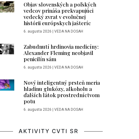
Objav slovenských a poľských
vedcov prináša prekvapujúci
vedecký zvrat v evolučnej
histórii európskych jašteríc
6. augusta 2026
|
VEDA NA DOSAH
Zabudnutí hrdinovia medicíny:
Alexander Fleming neobjavil
penicilín sám
6. augusta 2026
|
VEDA NA DOSAH
Nový inteligentný prsteň meria
hladinu glukózy, alkoholu a
ďalších látok prostredníctvom
potu
6. augusta 2026
|
VEDA NA DOSAH
AKTIVITY CVTI SR