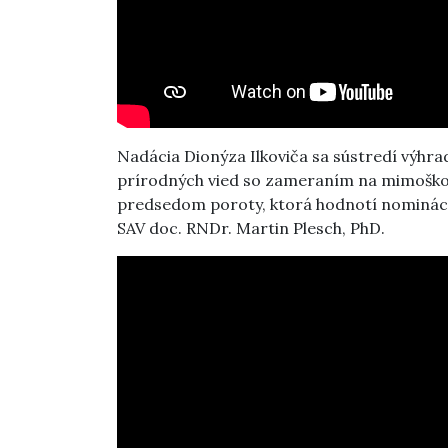
Nadácia Dionýza Ilkoviča sa sústredí výhrad
prírodných vied so zameraním na mimoškol
predsedom poroty, ktorá hodnotí nomináci
SAV doc. RNDr. Martin Plesch, PhD.