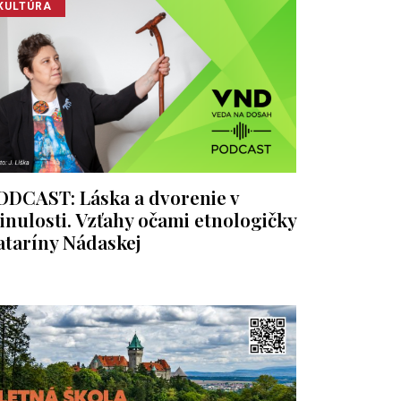
KULTÚRA
ODCAST: Láska a dvorenie v
inulosti. Vzťahy očami etnologičky
ataríny Nádaskej