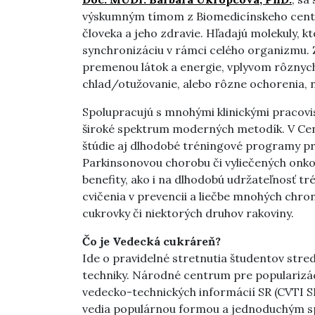
výskumným tímom z Biomedicínskeho centra
človeka a jeho zdravie. Hľadajú molekuly, k
synchronizáciu v rámci celého organizmu.
premenou látok a energie, vplyvom rôznych e
chlad/otužovanie, alebo rôzne ochorenia, na
Spolupracujú s mnohými klinickými pracovi
široké spektrum moderných metodík. V Cent
štúdie aj dlhodobé tréningové programy pre
Parkinsonovou chorobu či vyliečených onko
benefity, ako i na dlhodobú udržateľnosť t
cvičenia v prevencii a liečbe mnohých chr
cukrovky či niektorých druhov rakoviny.
Čo je Vedecká cukráreň?
Ide o pravidelné stretnutia študentov stre
techniky. Národné centrum pre popularizáci
vedecko-technických informácií SR (CVTI SR
vedia populárnou formou a jednoduchým sp