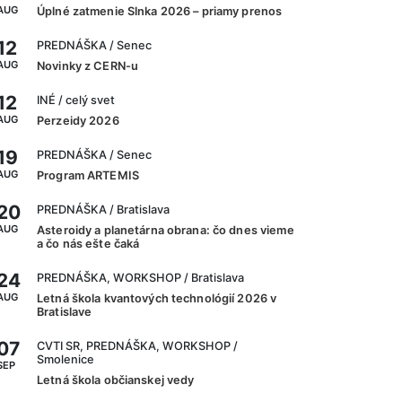
AUG
Úplné zatmenie Slnka 2026 – priamy prenos
12
PREDNÁŠKA
/ Senec
AUG
Novinky z CERN-u
12
INÉ
/ celý svet
AUG
Perzeidy 2026
19
PREDNÁŠKA
/ Senec
AUG
Program ARTEMIS
20
PREDNÁŠKA
/ Bratislava
AUG
Asteroidy a planetárna obrana: čo dnes vieme
a čo nás ešte čaká
24
PREDNÁŠKA, WORKSHOP
/ Bratislava
AUG
Letná škola kvantových technológií 2026 v
Bratislave
07
CVTI SR, PREDNÁŠKA, WORKSHOP
/
Smolenice
SEP
Letná škola občianskej vedy