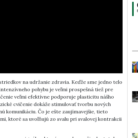
striedkov na udržanie zdravia. Keďže sme jedno telo
intenzívneho pohybu je veľmi prospešná tiež pre
ičenie veľmi efektívne podporuje plasticitu nášho
zické cvičenie dokáže stimulovať tvorbu nových
 komunikáciu. Čo je ešte zaujímavejšie, tieto
mi, ktoré sa uvoľňujú zo svalu pri svalovej kontrakcii