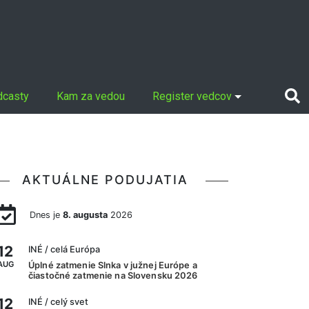
dcasty
Kam za vedou
Register vedcov
AKTUÁLNE PODUJATIA
Dnes je
8. augusta
2026
12
INÉ
/ celá Európa
AUG
Úplné zatmenie Slnka v južnej Európe a
čiastočné zatmenie na Slovensku 2026
12
INÉ
/ celý svet