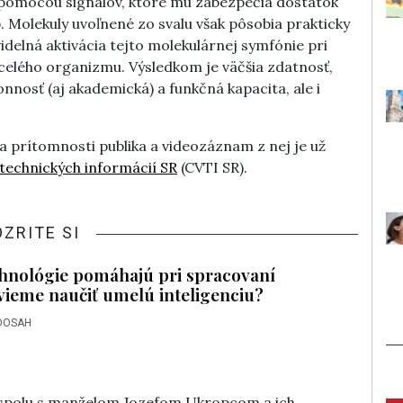
e pomocou signálov, ktoré mu zabezpečia dostatok
 Molekuly uvoľnené zo svalu však pôsobia prakticky
delná aktivácia tejto molekulárnej symfónie pri
 celého organizmu. Výsledkom je väčšia zdatnosť,
onnosť (aj akademická) a funkčná kapacita, ale i
a prítomnosti publika a videozáznam z nej je už
echnických informácií SR
(CVTI SR).
OZRITE SI
hnológie pomáhajú pri spracovaní
 vieme naučiť umelú inteligenciu?
DOSAH
 spolu s manželom Jozefom Ukropcom a ich