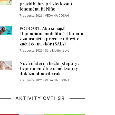
pravidlá hry pri sledovaní
fenoménu El Niño
7. augusta 2026
|
VEDA NA DOSAH
PODCAST: Ako si nájsť
štipendium, mobilitu či štúdium
v zahraničí a prečo je dôležité
začať čo najskôr (SAIA)
7. augusta 2026
|
Sára Molitorisová
Nová nádej na liečbu slepoty?
Experimentálne očné kvapky
dokážu obnoviť zrak
7. augusta 2026
|
VEDA NA DOSAH
AKTIVITY CVTI SR