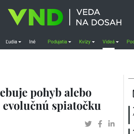
Ľudia
Iné
Podujatia
Kvízy
Videá
Po
ebuje pohyb alebo
i evolučnú spiatočku