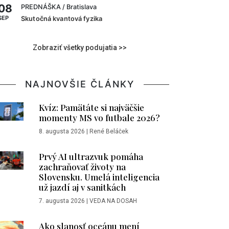
08
PREDNÁŠKA
/ Bratislava
SEP
Skutočná kvantová fyzika
Zobraziť všetky podujatia >>
NAJNOVŠIE ČLÁNKY
Kvíz: Pamätáte si najväčšie
momenty MS vo futbale 2026?
8. augusta 2026
|
René Beláček
Prvý AI ultrazvuk pomáha
zachraňovať životy na
Slovensku. Umelá inteligencia
už jazdí aj v sanitkách
7. augusta 2026
|
VEDA NA DOSAH
Ako slanosť oceánu mení