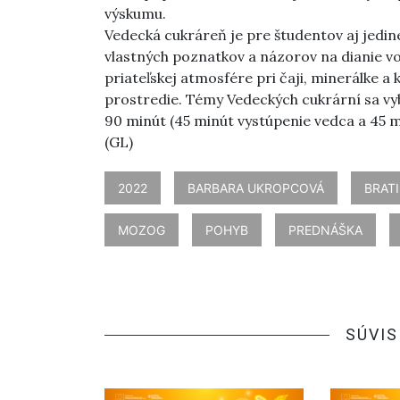
výskumu.
Vedecká cukráreň je pre študentov aj jedin
vlastných poznatkov a názorov na dianie vo 
priateľskej atmosfére pri čaji, minerálke a
prostredie. Témy Vedeckých cukrární sa vyb
90 minút (45 minút vystúpenie vedca a 45 mi
(GL)
2022
BARBARA UKROPCOVÁ
BRAT
MOZOG
POHYB
PREDNÁŠKA
SÚVIS