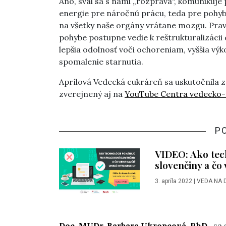
Áno, sval sa s nami „rozpráva“, komunikuj
energie pre náročnú prácu, teda pre pohyb.
na všetky naše orgány vrátane mozgu. Pravi
pohybe postupne vedie k reštrukturalizácii
lepšia odolnosť voči ochoreniam, vyššia výk
spomalenie starnutia.
Aprílová Vedecká cukráreň sa uskutočnila z
zverejnený aj na
YouTube Centra vedecko-t
P
VIDEO: Ako tec
slovenčiny a čo
3. apríla 2022
|
VEDA NA 
Doc. MUDr. Barbara Ukropcová, PhD.
, sa