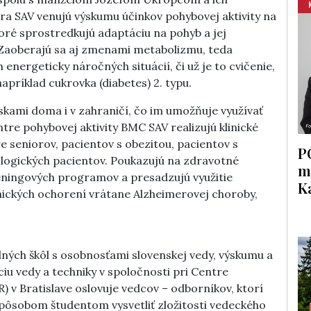
 SAV venujú výskumu účinkov pohybovej aktivity na
toré sprostredkujú adaptáciu na pohyb a jej
 Zaoberajú sa aj zmenami metabolizmu, teda
nergeticky náročných situácií, či už je to cvičenie,
príklad cukrovka (diabetes) 2. typu.
skami doma i v zahraničí, čo im umožňuje využívať
re pohybovej aktivity BMC SAV realizujú klinické
 seniorov, pacientov s obezitou, pacientov s
P
logických pacientov. Poukazujú na zdravotné
m
réningových programov a presadzujú využitie
K
onických ochorení vrátane Alzheimerovej choroby,
dných škôl s osobnosťami slovenskej vedy, výskumu a
u vedy a techniky v spoločnosti pri Centre
) v Bratislave oslovuje vedcov – odborníkov, ktorí
ôsobom študentom vysvetliť zložitosti vedeckého