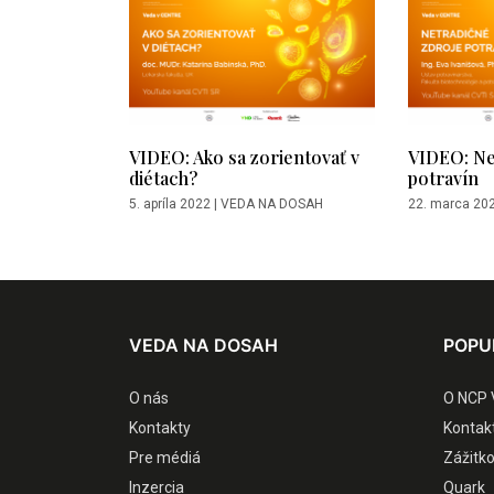
VIDEO: Ako sa zorientovať v
VIDEO: Ne
diétach?
potravín
5. apríla 2022
|
VEDA NA DOSAH
22. marca 20
VEDA NA DOSAH
POPU
O nás
O NCP 
Kontakty
Kontak
Pre médiá
Zážitk
Inzercia
Quark