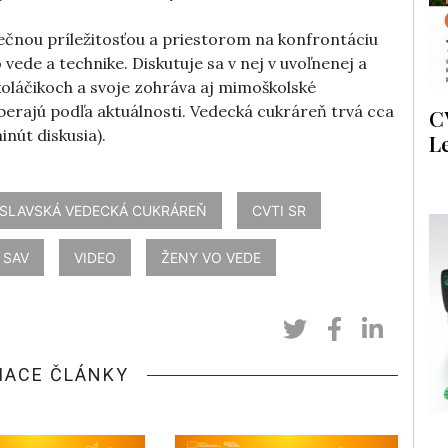
ečnou príležitosťou a priestorom na konfrontáciu
vede a technike. Diskutuje sa v nej v uvoľnenej a
 koláčikoch a svoje zohráva aj mimoškolské
erajú podľa aktuálnosti. Vedecká cukráreň trvá cca
C
nút diskusia).
L
ISLAVSKÁ VEDECKÁ CUKRÁREŇ
CVTI SR
SAV
VIDEO
ŽENY VO VEDE
IACE ČLÁNKY