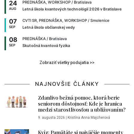
24
PREDNÁŠKA, WORKSHOP
/ Bratislava
AUG
Letná škola kvantových technológií 2026 v Bratislave
07
CVTI SR, PREDNÁŠKA, WORKSHOP
/ Smolenice
SEP
Letná škola občianskej vedy
08
PREDNÁŠKA
/ Bratislava
SEP
Skutočná kvantová fyzika
Zobraziť všetky podujatia >>
NAJNOVŠIE ČLÁNKY
Zdanlivo bežná pomoc, ktorá berie
seniorom dôstojnosť: Kde je hranica
medzi starostlivosťou a ubližovaním?
9. augusta 2026
|
Kristína Anna Majcherová
Kvíz: Pamätáte si najväčšie momenty