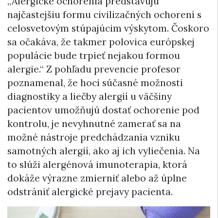
„Alergické ochorenia predstavujú
najčastejšiu formu civilizačných ochorení s
celosvetovým stúpajúcim výskytom. Čoskoro
sa očakáva, že takmer polovica európskej
populácie bude trpieť nejakou formou
alergie.“ Z pohľadu prevencie profesor
poznamenal, že hoci súčasné možnosti
diagnostiky a liečby alergií u väčšiny
pacientov umožňujú dostať ochorenie pod
kontrolu, je nevyhnutné zamerať sa na
možné nástroje predchádzania vzniku
samotných alergií, ako aj ich vyliečenia. Na
to slúži alergénová imunoterapia, ktorá
dokáže výrazne zmierniť alebo až úplne
odstrániť alergické prejavy pacienta.