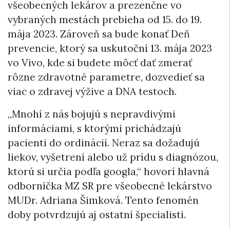
všeobecných lekárov a prezenčne vo
vybraných mestách prebieha od 15. do 19.
mája 2023. Zároveň sa bude konať Deň
prevencie, ktorý sa uskutoční 13. mája 2023
vo Vivo, kde si budete môcť dať zmerať
rôzne zdravotné parametre, dozvedieť sa
viac o zdravej výžive a DNA testoch.
„Mnohí z nás bojujú s nepravdivými
informáciami, s ktorými prichádzajú
pacienti do ordinácií. Neraz sa dožadujú
liekov, vyšetrení alebo už prídu s diagnózou,
ktorú si určia podľa googla,“ hovorí hlavná
odborníčka MZ SR pre všeobecné lekárstvo
MUDr. Adriana Šimková. Tento fenomén
doby potvrdzujú aj ostatní špecialisti.