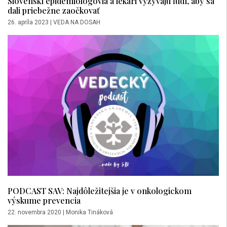
Slovenskí epidemiológovia a lekári vyzývajú ľudí, aby sa
dali priebežne zaočkovať
26. apríla 2023
|
VEDA NA DOSAH
PODCAST SAV: Najdôležitejšia je v onkologickom
výskume prevencia
22. novembra 2020
|
Monika Tináková