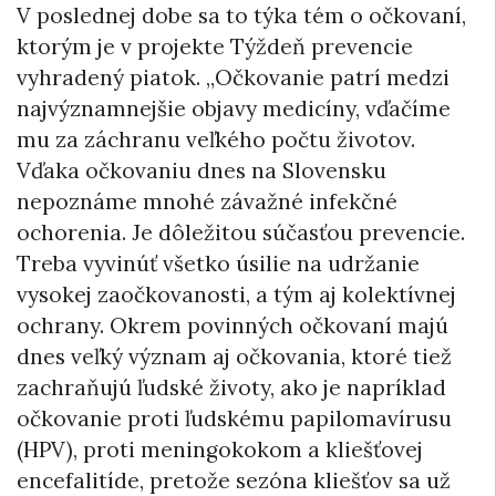
V poslednej dobe sa to týka tém o očkovaní,
ktorým je v projekte Týždeň prevencie
vyhradený piatok. „Očkovanie patrí medzi
najvýznamnejšie objavy medicíny, vďačíme
mu za záchranu veľkého počtu životov.
Vďaka očkovaniu dnes na Slovensku
nepoznáme mnohé závažné infekčné
ochorenia. Je dôležitou súčasťou prevencie.
Treba vyvinúť všetko úsilie na udržanie
vysokej zaočkovanosti, a tým aj kolektívnej
ochrany. Okrem povinných očkovaní majú
dnes veľký význam aj očkovania, ktoré tiež
zachraňujú ľudské životy, ako je napríklad
očkovanie proti ľudskému papilomavírusu
(HPV), proti meningokokom a kliešťovej
encefalitíde, pretože sezóna kliešťov sa už