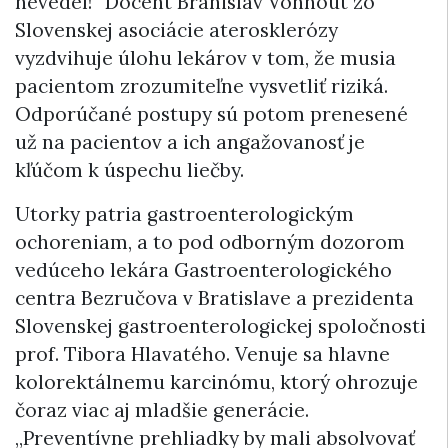
nevedel!“ Docent Branislav Vohnout zo
Slovenskej asociácie aterosklerózy
vyzdvihuje úlohu lekárov v tom, že musia
pacientom zrozumiteľne vysvetliť riziká.
Odporúčané postupy sú potom prenesené
už na pacientov a ich angažovanosť je
kľúčom k úspechu liečby.
Utorky patria gastroenterologickým
ochoreniam, a to pod odborným dozorom
vedúceho lekára Gastroenterologického
centra Bezručova v Bratislave a prezidenta
Slovenskej gastroenterologickej spoločnosti
prof. Tibora Hlavatého. Venuje sa hlavne
kolorektálnemu karcinómu, ktorý ohrozuje
čoraz viac aj mladšie generácie.
„Preventívne prehliadky by mali absolvovať