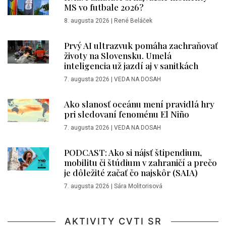
MS vo futbale 2026?
8. augusta 2026
|
René Beláček
Prvý AI ultrazvuk pomáha zachraňovať
životy na Slovensku. Umelá
inteligencia už jazdí aj v sanitkách
7. augusta 2026
|
VEDA NA DOSAH
Ako slanosť oceánu mení pravidlá hry
pri sledovaní fenoménu El Niño
7. augusta 2026
|
VEDA NA DOSAH
PODCAST: Ako si nájsť štipendium,
mobilitu či štúdium v zahraničí a prečo
je dôležité začať čo najskôr (SAIA)
7. augusta 2026
|
Sára Molitorisová
AKTIVITY CVTI SR