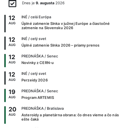
Dnes je
9. augusta
2026
12
INÉ
/ celá Európa
AUG
Úplné zatmenie Slnka v južnej Európe a čiastočné
zatmenie na Slovensku 2026
12
INÉ
/ celý svet
AUG
Úplné zatmenie Slnka 2026 – priamy prenos
12
PREDNÁŠKA
/ Senec
AUG
Novinky z CERN-u
12
INÉ
/ celý svet
AUG
Perzeidy 2026
19
PREDNÁŠKA
/ Senec
AUG
Program ARTEMIS
20
PREDNÁŠKA
/ Bratislava
AUG
Asteroidy a planetárna obrana: čo dnes vieme a čo nás
ešte čaká