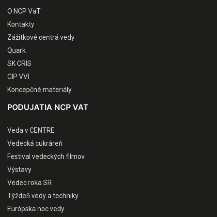
O NCP VaT
Kontakty
Zážitkové centrá vedy
Quark
SK CRIS
CIP VVI
Koncepčné materiály
PODUJATIA NCP VAT
Veda v CENTRE
Vedecká cukráreň
Festival vedeckých filmov
Výstavy
Vedec roka SR
Týždeň vedy a techniky
Európska noc vedy