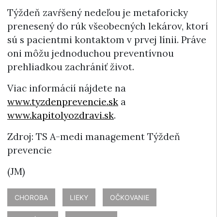
Týždeň zavŕšený nedeľou je metaforicky
prenesený do rúk všeobecných lekárov, ktorí
sú s pacientmi kontaktom v prvej línii. Práve
oni môžu jednoduchou preventívnou
prehliadkou zachrániť život.
Viac informácií nájdete na
www.tyzdenprevencie.sk
a
www.kapitolyozdravi.sk
.
Zdroj: TS A-medi management Týždeň
prevencie
(JM)
CHOROBA
LIEKY
OČKOVANIE