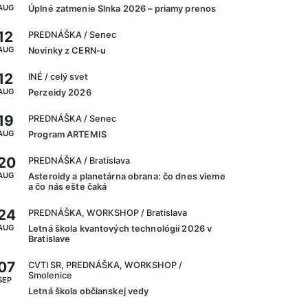
AUG
Úplné zatmenie Slnka 2026 – priamy prenos
12
PREDNÁŠKA
/ Senec
AUG
Novinky z CERN-u
12
INÉ
/ celý svet
AUG
Perzeidy 2026
19
PREDNÁŠKA
/ Senec
AUG
Program ARTEMIS
20
PREDNÁŠKA
/ Bratislava
AUG
Asteroidy a planetárna obrana: čo dnes vieme
a čo nás ešte čaká
24
PREDNÁŠKA, WORKSHOP
/ Bratislava
AUG
Letná škola kvantových technológií 2026 v
Bratislave
07
CVTI SR, PREDNÁŠKA, WORKSHOP
/
Smolenice
SEP
Letná škola občianskej vedy