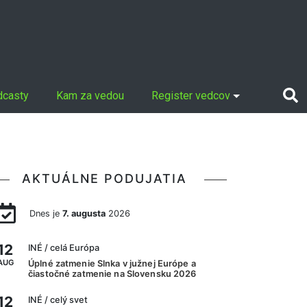
dcasty
Kam za vedou
Register vedcov
AKTUÁLNE PODUJATIA
Dnes je
7. augusta
2026
12
INÉ
/ celá Európa
AUG
Úplné zatmenie Slnka v južnej Európe a
čiastočné zatmenie na Slovensku 2026
12
INÉ
/ celý svet