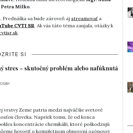
 Petra Milko
.
. Prednáška sa bude zároveň aj
streamovať
a
uTube CVTI SR
. Ak vás táto téma zaujala, otázky k
vtisr.sk
.
OZRITE SI
ý stres – skutočný problém alebo nafúknutá
DOSAH
j vrstvy Zeme patria medzi najväčšie svetové
sťou človeka. Napriek tomu, že od konca
okles koncentrácie chemikálií, ktoré poškodzujú
môžeme hovoriť o kompletnom obnovení ozónovej