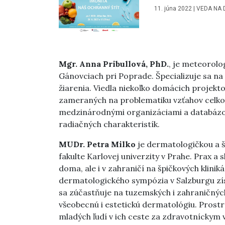
11. júna 2022
|
VEDA NA 
Mgr. Anna Pribullová, PhD.
, je meteorol
Gánovciach pri Poprade. Špecializuje sa n
žiarenia. Viedla niekoľko domácich projekto
zameraných na problematiku vzťahov celko
medzinárodnými organizáciami a databáz
radiačných charakteristík.
MUDr. Petra Milko
je dermatologičkou a š
fakulte Karlovej univerzity v Prahe. Prax a
doma, ale i v zahraničí na špičkových klini
dermatologického sympózia v Salzburgu zís
sa zúčastňuje na tuzemských i zahraničn
všeobecnú i estetickú dermatológiu. Prost
mladých ľudí v ich ceste za zdravotníckym vz