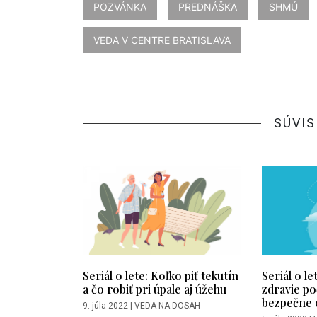
POZVÁNKA
PREDNÁŠKA
SHMÚ
VEDA V CENTRE BRATISLAVA
SÚVIS
Seriál o lete: Koľko piť tekutín
Seriál o le
a čo robiť pri úpale aj úžehu
zdravie po
bezpečne 
9. júla 2022
|
VEDA NA DOSAH