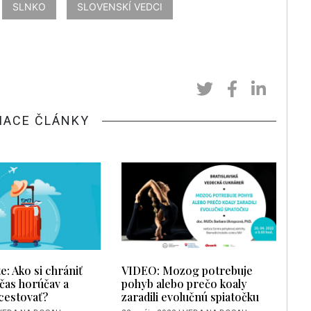
SLNKO
SLOVENSKÍ VEDCI
IACE ČLÁNKY
te: Ako si chrániť
VIDEO: Mozog potrebuje
čas horúčav a
pohyb alebo prečo koaly
cestovať?
zaradili evolučnú spiatočku