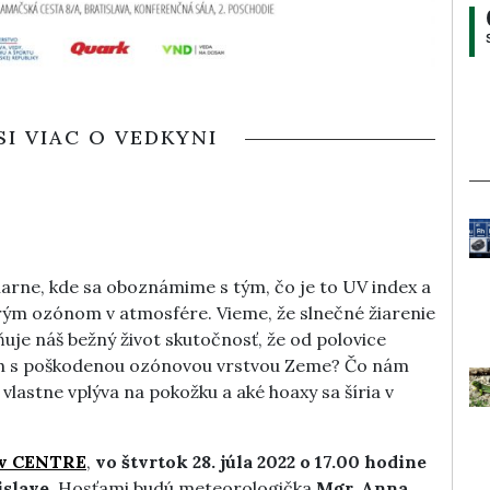
SI VIAC O VEDKYNI
iarne, kde sa oboznámime s tým, čo je to UV index a
rým ozónom v atmosfére. Vieme, že slnečné žiarenie
ňuje náš bežný život skutočnosť, že od polovice
ch s poškodenou ozónovou vrstvou Zeme? Čo nám
lastne vplýva na pokožku a aké hoaxy sa šíria v
 v CENTRE
,
vo štvrtok 28. júla 2022 o 17.00 hodine
islave
. Hosťami budú meteorologička
Mgr. Anna