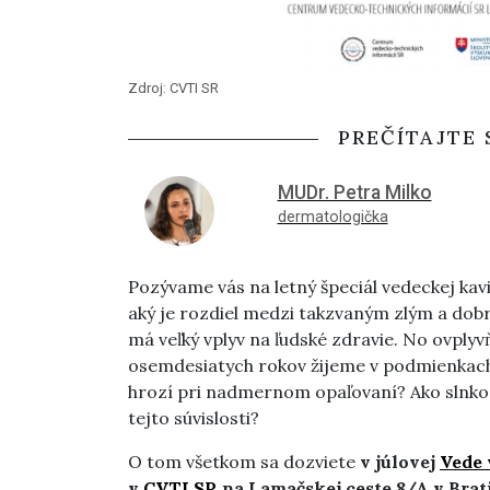
Zdroj: CVTI SR
PREČÍTAJTE 
MUDr. Petra Milko
dermatologička
Pozývame vás na letný špeciál vedeckej kav
aký je rozdiel medzi takzvaným zlým a dob
má veľký vplyv na ľudské zdravie. No ovplyv
osemdesiatych rokov žijeme v podmienka
hrozí pri nadmernom opaľovaní? Ako slnko v
tejto súvislosti?
O tom všetkom sa dozviete
v
júlovej
Vede
v
CVTI SR
na Lamačskej ceste 8/A v Brat