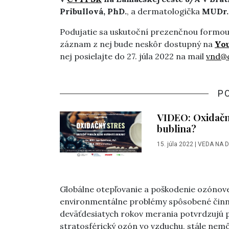
Pribullová, PhD.
, a dermatologička
MUDr.
Podujatie sa uskutoční prezenčnou formou
záznam z nej bude neskôr dostupný na
Yo
nej posielajte do 27. júla 2022 na mail
vnd@c
P
VIDEO: Oxidačn
bublina?
15. júla 2022
|
VEDA NA 
Globálne otepľovanie a poškodenie ozónove
environmentálne problémy spôsobené činno
deväťdesiatych rokov merania potvrdzujú p
stratosférický ozón vo vzduchu, stále ne