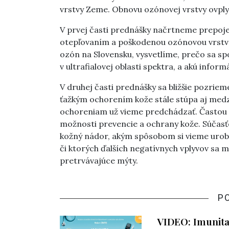
vrstvy Zeme. Obnovu ozónovej vrstvy ovplyv
V prvej časti prednášky načrtneme prepoj
otepľovaním a poškodenou ozónovou vrstvo
ozón na Slovensku, vysvetlíme, prečo sa s
v ultrafialovej oblasti spektra, a akú infor
V druhej časti prednášky sa bližšie pozriem
ťažkým ochorením kože stále stúpa aj medz
ochoreniam už vieme predchádzať. Častou pr
možnosti prevencie a ochrany kože. Súčas
kožný nádor, akým spôsobom si vieme urobi
či ktorých ďalších negatívnych vplyvov sa 
pretrvávajúce mýty.
P
VIDEO: Imunita 