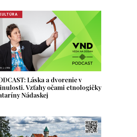
KULTÚRA
ODCAST: Láska a dvorenie v
inulosti. Vzťahy očami etnologičky
ataríny Nádaskej