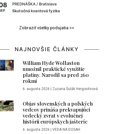
08
PREDNÁŠKA
/ Bratislava
SEP
Skutočná kvantová fyzika
Zobraziť všetky podujatia >>
NAJNOVŠIE ČLÁNKY
William Hyde Wollaston
umožnil praktické využitie
platiny. Narodil sa pred 260
rokmi
6. augusta 2026
|
Zuzana Šulák Hergovitsová
Objav slovenských a poľských
vedcov prináša prekvapujúci
vedecký zvrat v evolučnej
histórii európskych jašteríc
6. augusta 2026
|
VEDA NA DOSAH