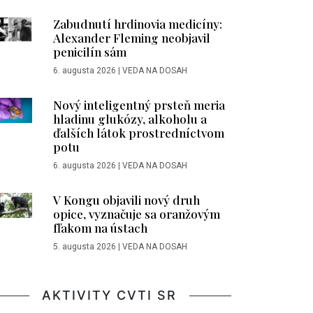
Zabudnutí hrdinovia medicíny:
Alexander Fleming neobjavil
penicilín sám
6. augusta 2026
|
VEDA NA DOSAH
Nový inteligentný prsteň meria
hladinu glukózy, alkoholu a
ďalších látok prostredníctvom
potu
6. augusta 2026
|
VEDA NA DOSAH
V Kongu objavili nový druh
opice, vyznačuje sa oranžovým
fľakom na ústach
5. augusta 2026
|
VEDA NA DOSAH
AKTIVITY CVTI SR