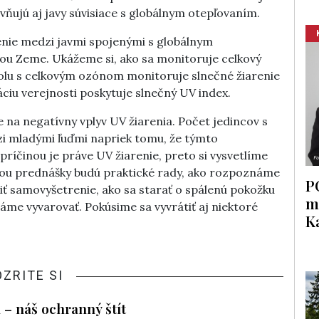
ňujú aj javy súvisiace s globálnym otepľovaním.
enie medzi javmi spojenými s globálnym
u Zeme. Ukážeme si, ako sa monitoruje celkový
polu s celkovým ozónom monitoruje slnečné žiarenie
máciu verejnosti poskytuje slnečný UV index.
e na negatívny vplyv UV žiarenia. Počet jedincov s
i mladými ľuďmi napriek tomu, že týmto
íčinou je práve UV žiarenie, preto si vysvetlíme
ťou prednášky budú praktické rady, ako rozpoznáme
P
ť samovyšetrenie, ako sa starať o spálenú pokožku
m
máme vyvarovať. Pokúsime sa vyvrátiť aj niektoré
K
OZRITE SI
– náš ochranný štít