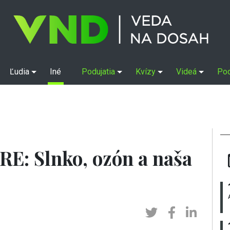
Ľudia
Iné
Podujatia
Kvízy
Videá
Po
RE: Slnko, ozón a naša