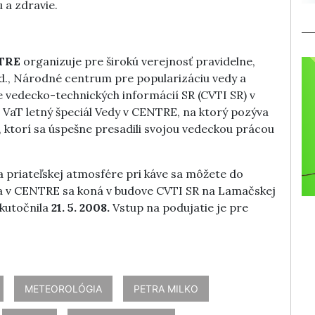
 a zdravie.
NTRE
organizuje pre širokú verejnosť pravidelne,
od., Národné centrum pre popularizáciu vedy a
e vedecko-technických informácií SR (CVTI SR) v
CP VaT letný špeciál Vedy v CENTRE, na ktorý pozýva
ktorí sa úspešne presadili svojou vedeckou prácou
a priateľskej atmosfére pri káve sa môžete do
eda v CENTRE sa koná v budove CVTI SR na Lamačskej
skutočnila
21. 5. 2008.
Vstup na podujatie je pre
METEOROLÓGIA
PETRA MILKO