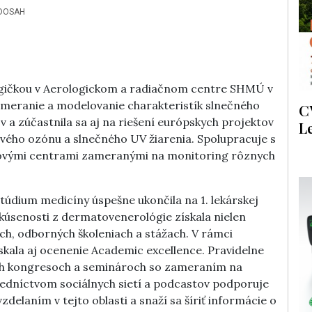
DOSAH
ogičkou v Aerologickom a radiačnom centre SHMÚ v
a meranie a modelovanie charakteristík slnečného
C
v a zúčastnila sa aj na riešení európskych projektov
L
vého ozónu a slnečného UV žiarenia. Spolupracuje s
ovými centrami zameranými na monitoring rôznych
túdium medicíny úspešne ukončila na 1. lekárskej
 skúsenosti z dermatovenerológie získala nielen
kách, odborných školeniach a stážach. V rámci
kala aj ocenenie Academic excellence. Pravidelne
ých kongresoch a seminároch so zameraním na
redníctvom sociálnych sietí a podcastov podporuje
delaním v tejto oblasti a snaží sa šíriť informácie o