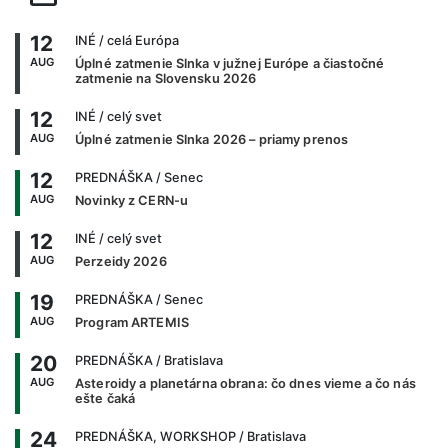
12
INÉ
/ celá Európa
AUG
Úplné zatmenie Slnka v južnej Európe a čiastočné
zatmenie na Slovensku 2026
12
INÉ
/ celý svet
AUG
Úplné zatmenie Slnka 2026 – priamy prenos
12
PREDNÁŠKA
/ Senec
AUG
Novinky z CERN-u
12
INÉ
/ celý svet
AUG
Perzeidy 2026
19
PREDNÁŠKA
/ Senec
AUG
Program ARTEMIS
20
PREDNÁŠKA
/ Bratislava
AUG
Asteroidy a planetárna obrana: čo dnes vieme a čo nás
ešte čaká
24
PREDNÁŠKA, WORKSHOP
/ Bratislava