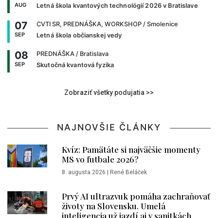
AUG
Letná škola kvantových technológií 2026 v Bratislave
07
CVTI SR, PREDNÁŠKA, WORKSHOP
/ Smolenice
SEP
Letná škola občianskej vedy
08
PREDNÁŠKA
/ Bratislava
SEP
Skutočná kvantová fyzika
Zobraziť všetky podujatia >>
NAJNOVŠIE ČLÁNKY
Kvíz: Pamätáte si najväčšie momenty
MS vo futbale 2026?
8. augusta 2026
|
René Beláček
Prvý AI ultrazvuk pomáha zachraňovať
životy na Slovensku. Umelá
inteligencia už jazdí aj v sanitkách