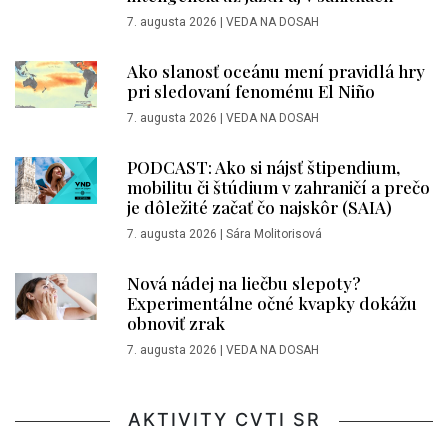
7. augusta 2026
|
VEDA NA DOSAH
Ako slanosť oceánu mení pravidlá hry
pri sledovaní fenoménu El Niño
7. augusta 2026
|
VEDA NA DOSAH
PODCAST: Ako si nájsť štipendium,
mobilitu či štúdium v zahraničí a prečo
je dôležité začať čo najskôr (SAIA)
7. augusta 2026
|
Sára Molitorisová
Nová nádej na liečbu slepoty?
Experimentálne očné kvapky dokážu
obnoviť zrak
7. augusta 2026
|
VEDA NA DOSAH
AKTIVITY CVTI SR