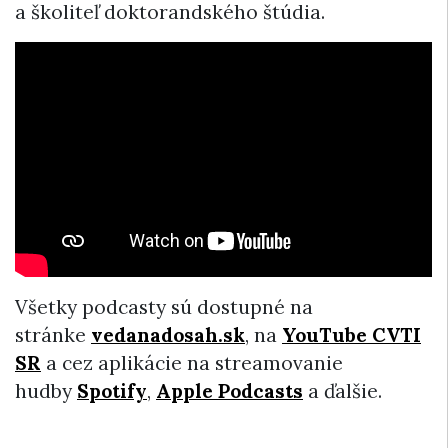
a školiteľ doktorandského štúdia.
Všetky podcasty sú dostupné na
stránke
vedanadosah.sk
, na
YouTube CVTI
SR
a cez aplikácie na streamovanie
hudby
Spotify
,
Apple Podcasts
a ďalšie.