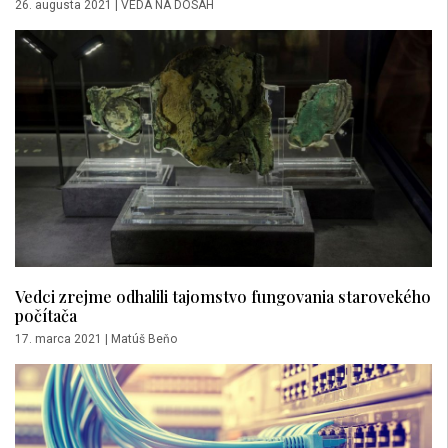
26. augusta 2021
|
VEDA NA DOSAH
Vedci zrejme odhalili tajomstvo fungovania starovekého
počítača
17. marca 2021
|
Matúš Beňo