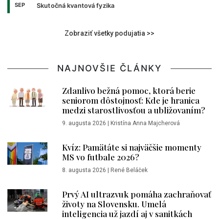
SEP
Skutočná kvantová fyzika
Zobraziť všetky podujatia >>
NAJNOVŠIE ČLÁNKY
Zdanlivo bežná pomoc, ktorá berie
seniorom dôstojnosť: Kde je hranica
medzi starostlivosťou a ubližovaním?
9. augusta 2026
|
Kristína Anna Majcherová
Kvíz: Pamätáte si najväčšie momenty
MS vo futbale 2026?
8. augusta 2026
|
René Beláček
Prvý AI ultrazvuk pomáha zachraňovať
životy na Slovensku. Umelá
inteligencia už jazdí aj v sanitkách