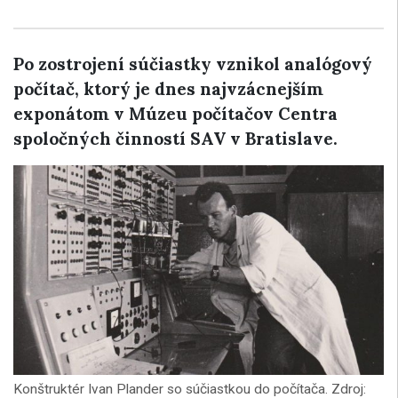
Po zostrojení súčiastky vznikol analógový
počítač, ktorý je dnes najvzácnejším
exponátom v Múzeu počítačov Centra
spoločných činností SAV v Bratislave.
Konštruktér Ivan Plander so súčiastkou do počítača. Zdroj: