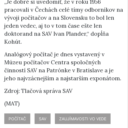
„Je dobré si uvedomiť, že v roku 1956
pracovali v Čechách celé tímy odborníkov na
vývoji počítačov a na Slovensku to bol len
jeden vedec, aj to v tom čase ešte len
doktorand na SAV Ivan Plander,“ dopĺňa
Kohút.
Analógový počítač je dnes vystavený v
Múzeu počítačov Centra spoločných
činností SAV na Patrónke v Bratislave a je
jeho najvzácnejším a najstarším exponátom.
Zdroj: Tlačová správa SAV
(MAT)
POČÍTAČ
SAV
ZAUJÍMAVOSTI VO VEDE