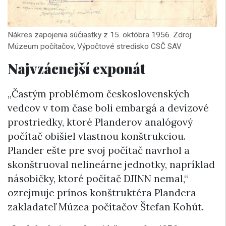
Nákres zapojenia súčiastky z 15. októbra 1956. Zdroj:
Múzeum počítačov, Výpočtové stredisko CSČ SAV
Najvzácnejší exponát
„Častým problémom československých
vedcov v tom čase boli embargá a devízové
prostriedky, ktoré Planderov analógový
počítač obišiel vlastnou konštrukciou.
Plander ešte pre svoj počítač navrhol a
skonštruoval nelineárne jednotky, napríklad
násobičky, ktoré počítač DJINN nemal,“
ozrejmuje prínos konštruktéra Plandera
zakladateľ Múzea počítačov Štefan Kohút.