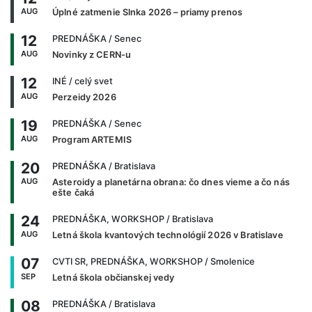
AUG
Úplné zatmenie Slnka 2026 – priamy prenos
12
PREDNÁŠKA
/ Senec
AUG
Novinky z CERN-u
12
INÉ
/ celý svet
AUG
Perzeidy 2026
19
PREDNÁŠKA
/ Senec
AUG
Program ARTEMIS
20
PREDNÁŠKA
/ Bratislava
AUG
Asteroidy a planetárna obrana: čo dnes vieme a čo nás
ešte čaká
24
PREDNÁŠKA, WORKSHOP
/ Bratislava
AUG
Letná škola kvantových technológií 2026 v Bratislave
07
CVTI SR, PREDNÁŠKA, WORKSHOP
/ Smolenice
SEP
Letná škola občianskej vedy
08
PREDNÁŠKA
/ Bratislava