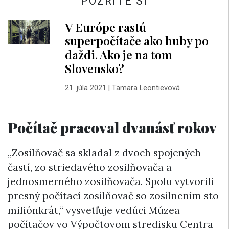
POZRITE SI
V Európe rastú
superpočítače ako huby po
daždi. Ako je na tom
Slovensko?
21. júla 2021
|
Tamara Leontievová
Počítač pracoval dvanásť rokov
„Zosilňovač sa skladal z dvoch spojených
častí, zo striedavého zosilňovača a
jednosmerného zosilňovača. Spolu vytvorili
presný počítací zosilňovač so zosilnením sto
miliónkrát,“ vysvetľuje vedúci Múzea
počítačov vo Výpočtovom stredisku Centra