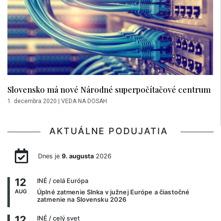
Slovensko má nové Národné superpočítačové centrum
1. decembra 2020
|
VEDA NA DOSAH
AKTUÁLNE PODUJATIA
Dnes je
9. augusta
2026
12
INÉ
/ celá Európa
AUG
Úplné zatmenie Slnka v južnej Európe a čiastočné
zatmenie na Slovensku 2026
12
INÉ
/ celý svet