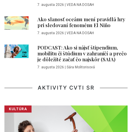
7. augusta 2026
|
VEDA NA DOSAH
Ako slanosť oceánu mení pravidlá hry
pri sledovaní fenoménu El Niño
7. augusta 2026
|
VEDA NA DOSAH
PODCAST: Ako si nájsť štipendium,
mobilitu či štúdium v zahraničí a prečo
je dôležité začať čo najskôr (SAIA)
7. augusta 2026
|
Sára Molitorisová
AKTIVITY CVTI SR
KULTÚRA