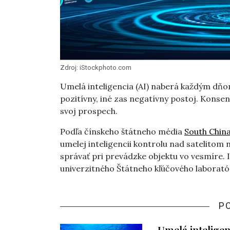
Zdroj: iStockphoto.com
Umelá inteligencia (AI) naberá každým dňom
pozitívny, iné zas negatívny postoj. Konsenz
svoj prospech.
Podľa čínskeho štátneho média
South Chin
umelej inteligencii kontrolu nad satelitom 
správať pri prevádzke objektu vo vesmíre.
univerzitného Štátneho kľúčového laboratór
P
Umelá inteligen