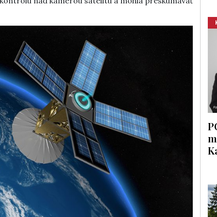
 kontrolu nad kamerou satelitu a mohla preskúmavať
P
m
K