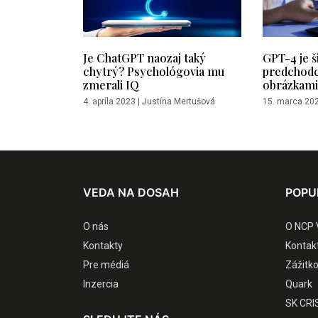
Je ChatGPT naozaj taký
GPT-4 je š
chytrý? Psychológovia mu
predchodca
zmerali IQ
obrázkami
4. apríla 2023
|
Justína Mertušová
15. marca 20
VEDA NA DOSAH
POPU
O nás
O NCP 
Kontakty
Kontak
Pre médiá
Zážitk
Inzercia
Quark
SK CRI