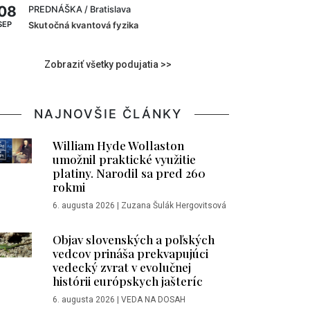
08
PREDNÁŠKA
/ Bratislava
SEP
Skutočná kvantová fyzika
Zobraziť všetky podujatia >>
NAJNOVŠIE ČLÁNKY
William Hyde Wollaston
umožnil praktické využitie
platiny. Narodil sa pred 260
rokmi
6. augusta 2026
|
Zuzana Šulák Hergovitsová
Objav slovenských a poľských
vedcov prináša prekvapujúci
vedecký zvrat v evolučnej
histórii európskych jašteríc
6. augusta 2026
|
VEDA NA DOSAH