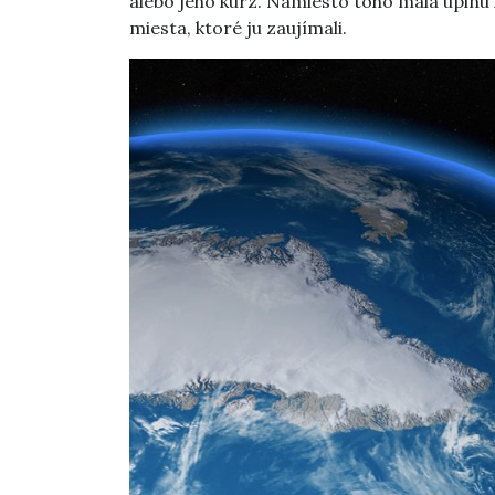
alebo jeho kurz. Namiesto toho mala úplnú
miesta, ktoré ju zaujímali.