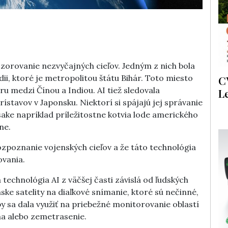
 pozorovanie nezvyčajných cieľov. Jedným z nich bola
ii, ktoré je metropolitou štátu Bihár. Toto miesto
C
 medzi Čínou a Indiou. AI tiež sledovala
L
stavov v Japonsku. Niektorí si spájajú jej správanie
ke napríklad príležitostne kotvia lode amerického
ne.
ozpoznanie vojenských cieľov a že táto technológia
ovania.
technológia AI z väčšej časti závislá od ľudských
ske satelity na diaľkové snímanie, ktoré sú nečinné,
by sa dala využiť na priebežné monitorovanie oblastí
jna alebo zemetrasenie.