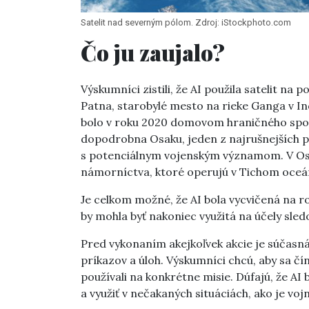
Satelit nad severným pólom. Zdroj: iStockphoto.com
Čo ju zaujalo?
Výskumníci zistili, že AI použila satelit na
Patna, starobylé mesto na rieke Ganga v Ind
bolo v roku 2020 domovom hraničného sporu
dopodrobna Osaku, jeden z najrušnejších prí
s potenciálnym vojenským významom. V Osa
námorníctva, ktoré operujú v Tichom oceá
Je celkom možné, že AI bola vycvičená na r
by mohla byť nakoniec využitá na účely sled
Pred vykonaním akejkoľvek akcie je súčasná 
príkazov a úloh. Výskumníci chcú, aby sa čín
používali na konkrétne misie. Dúfajú, že AI 
a využiť v nečakaných situáciách, ako je vo