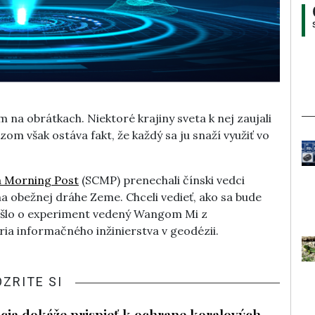
 na obrátkach. Niektoré krajiny sveta k nej zaujali
om však ostáva fakt, že každý sa ju snaží využiť vo
a Morning Post
(SCMP) prenechali čínski vedci
na obežnej dráhe Zeme. Chceli vedieť, ako sa bude
 Išlo o experiment vedený Wangom Mi z
ia informačného inžinierstva v geodézii.
OZRITE SI
cia dokáže prispieť k ochrane koralových