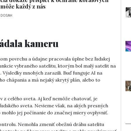
 môže každý z nás
 DOSAH
ládala kameru
kom povrchu a údajne pracovala úplne bez ľudskej
funkcie vybraného satelitu, ktorým bol malý satelit na
 Výsledky mnohých zarazili. Buď funguje AI na
šho chápania a má nejaký skrytý plán, alebo to
ov z celého sveta. Aj keď nemôže chatovať, je
ľudského sveta. Nevieme však, na akých presných
o mohlo jej počínanie do značnej miery ovplyvniť.
kontrolu. Nemohla zmeniť obežnú dráhu satelitu