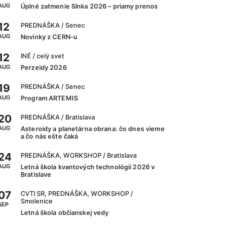
AUG
Úplné zatmenie Slnka 2026 – priamy prenos
12
PREDNÁŠKA
/ Senec
AUG
Novinky z CERN-u
12
INÉ
/ celý svet
AUG
Perzeidy 2026
19
PREDNÁŠKA
/ Senec
AUG
Program ARTEMIS
20
PREDNÁŠKA
/ Bratislava
AUG
Asteroidy a planetárna obrana: čo dnes vieme
a čo nás ešte čaká
24
PREDNÁŠKA, WORKSHOP
/ Bratislava
AUG
Letná škola kvantových technológií 2026 v
Bratislave
07
CVTI SR, PREDNÁŠKA, WORKSHOP
/
Smolenice
SEP
Letná škola občianskej vedy