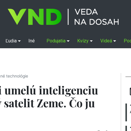
Ľudia
Iné
Podujatia
Kvízy
Videá
Po
né technológie
i umelú inteligenciu
satelit Zeme. Čo ju