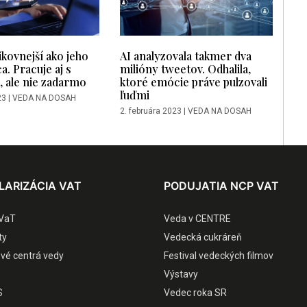
ikovnejší ako jeho
AI analyzovala takmer dva
. Pracuje aj s
milióny tweetov. Odhalila,
, ale nie zadarmo
ktoré emócie práve pulzovali
ľuďmi
23
|
VEDA NA DOSAH
2. februára 2023
|
VEDA NA DOSAH
LARIZÁCIA VAT
PODUJATIA NCP VAT
VaT
Veda v CENTRE
ty
Vedecká cukráreň
ové centrá vedy
Festival vedeckých filmov
Výstavy
S
Vedec roka SR