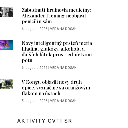
Zabudnutí hrdinovia medicíny:
Alexander Fleming neobjavil
penicilín sám
6. augusta 2026
|
VEDA NA DOSAH
Nový inteligentný prsteň meria
hladinu glukózy, alkoholu a
ďalších látok prostredníctvom
potu
6. augusta 2026
|
VEDA NA DOSAH
V Kongu objavili nový druh
opice, vyznačuje sa oranžovým
fľakom na ústach
5. augusta 2026
|
VEDA NA DOSAH
AKTIVITY CVTI SR