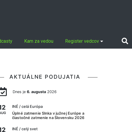
dcasty
Kam za vedou
Register vedcov
AKTUÁLNE PODUJATIA
Dnes je
6. augusta
2026
12
INÉ
/ celá Európa
AUG
Úplné zatmenie Slnka v južnej Európe a
čiastočné zatmenie na Slovensku 2026
12
INÉ
/ celý svet