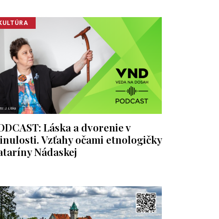
KULTÚRA
ODCAST: Láska a dvorenie v
inulosti. Vzťahy očami etnologičky
ataríny Nádaskej