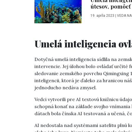
útesov, pomôcť
19. apríla 2023
|
VEDA NA
Umelá inteligencia ov
Dotyčná umelá inteligencia sídlila na zems
intervencie. Jej úlohou bolo ovládať určité 
sledovanie zemského povrchu Qimingxing 1.
inteligencii, ktorá je ďaleko za hranicou ná
jednoducho nedáva zmysel.
Vedci vytvorili pre AI textovú knižnicu údaj
schopná konať na základe svojho vnímania 
dátach bola čínska AI testovaná a učená, č
AI nedostala nad systémami satelitu plnú 