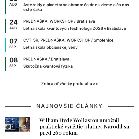
AUG
Asteroidy a planetárna obrana: čo dnes vieme a čo nás
ešte čaká
24
PREDNÁŠKA, WORKSHOP
/ Bratislava
AUG
Letná škola kvantových technológií 2026 v Bratislave
07
CVTI SR, PREDNÁŠKA, WORKSHOP
/ Smolenice
SEP
Letná škola občianskej vedy
08
PREDNÁŠKA
/ Bratislava
SEP
Skutočná kvantová fyzika
Zobraziť všetky podujatia >>
NAJNOVŠIE ČLÁNKY
William Hyde Wollaston umožnil
praktické využitie platiny. Narodil sa
pred 260 rokmi