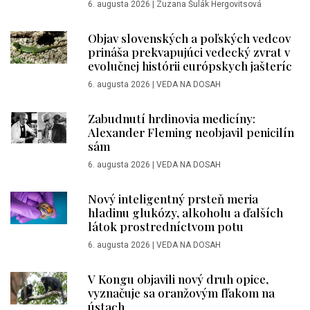
6. augusta 2026
|
Zuzana Šulák Hergovitsová
Objav slovenských a poľských vedcov
prináša prekvapujúci vedecký zvrat v
evolučnej histórii európskych jašteríc
6. augusta 2026
|
VEDA NA DOSAH
Zabudnutí hrdinovia medicíny:
Alexander Fleming neobjavil penicilín
sám
6. augusta 2026
|
VEDA NA DOSAH
Nový inteligentný prsteň meria
hladinu glukózy, alkoholu a ďalších
látok prostredníctvom potu
6. augusta 2026
|
VEDA NA DOSAH
V Kongu objavili nový druh opice,
vyznačuje sa oranžovým fľakom na
ústach