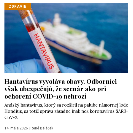
ZDRAVIE
Hantavírus vyvoláva obavy. Odborníci
však ubezpečujú, že scenár ako pri
ochorení COVID-19 nehrozí
Andský hantavírus, ktorý sa rozšíril na palube námornej lode
Hondius, sa totiž správa zásadne inak než koronavírus SARS-
CoV-2.
14. mája 2026
|
René Beláček