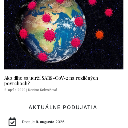
Ako dlho sa udrží SARS-CoV-2 na rozličných
povrchoch?
2. apríla 2020
|
Denisa Koleničová
AKTUÁLNE PODUJATIA
Dnes je
9. augusta
2026