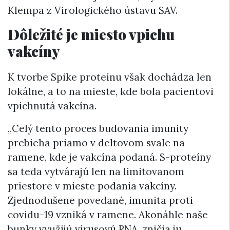
Klempa z Virologického ústavu SAV.
Dôležité je miesto vpichu
vakcíny
K tvorbe Spike proteínu však dochádza len
lokálne, a to na mieste, kde bola pacientovi
vpichnutá vakcína.
„Celý tento proces budovania imunity
prebieha priamo v deltovom svale na
ramene, kde je vakcína podaná. S-proteíny
sa teda vytvárajú len na limitovanom
priestore v mieste podania vakcíny.
Zjednodušene povedané, imunita proti
covidu-19 vzniká v ramene. Akonáhle naše
bunky využijú vírusovú RNA, zničia ju.