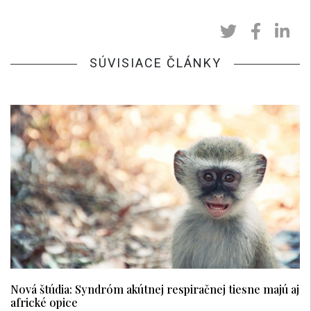
SÚVISIACE ČLÁNKY
Nová štúdia: Syndróm akútnej respiračnej tiesne majú aj
africké opice