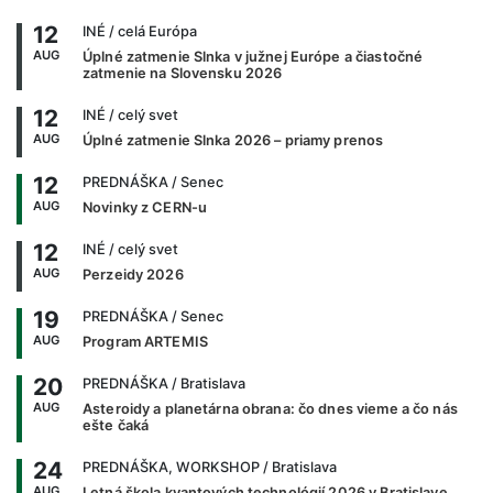
12
INÉ
/ celá Európa
AUG
Úplné zatmenie Slnka v južnej Európe a čiastočné
zatmenie na Slovensku 2026
12
INÉ
/ celý svet
AUG
Úplné zatmenie Slnka 2026 – priamy prenos
12
PREDNÁŠKA
/ Senec
AUG
Novinky z CERN-u
12
INÉ
/ celý svet
AUG
Perzeidy 2026
19
PREDNÁŠKA
/ Senec
AUG
Program ARTEMIS
20
PREDNÁŠKA
/ Bratislava
AUG
Asteroidy a planetárna obrana: čo dnes vieme a čo nás
ešte čaká
24
PREDNÁŠKA, WORKSHOP
/ Bratislava
AUG
Letná škola kvantových technológií 2026 v Bratislave