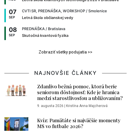
07
CVTI SR, PREDNÁŠKA, WORKSHOP
/ Smolenice
SEP
Letná škola občianskej vedy
08
PREDNÁŠKA
/ Bratislava
SEP
Skutočná kvantová fyzika
Zobraziť všetky podujatia >>
NAJNOVŠIE ČLÁNKY
Zdanlivo bežná pomoc, ktorá berie
seniorom dôstojnosť: Kde je hranica
medzi starostlivosťou a ubližovaním?
9. augusta 2026
|
Kristína Anna Majcherová
Kvíz: Pamätáte si najväčšie momenty
MS vo futbale 2026?