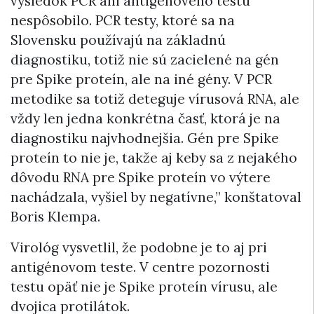
výsledok PCR ani antigénového testu
nespôsobilo. PCR testy, ktoré sa na
Slovensku používajú na základnú
diagnostiku, totiž nie sú zacielené na gén
pre Spike proteín, ale na iné gény. V PCR
metodike sa totiž deteguje vírusová RNA, ale
vždy len jedna konkrétna časť, ktorá je na
diagnostiku najvhodnejšia. Gén pre Spike
proteín to nie je, takže aj keby sa z nejakého
dôvodu RNA pre Spike proteín vo výtere
nachádzala, vyšiel by negatívne,” konštatoval
Boris Klempa.
Virológ vysvetlil, že podobne je to aj pri
antigénovom teste. V centre pozornosti
testu opäť nie je Spike proteín vírusu, ale
dvojica protilátok.