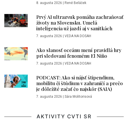
8. augusta 2026
|
René Beláček
Prvý AI ultrazvuk pomáha zachraňovať
životy na Slovensku. Umelá
inteligencia už jazdí aj v sanitkách
7. augusta 2026
|
VEDA NA DOSAH
Ako slanosť oceánu mení pravidlá hry
pri sledovaní fenoménu El Niño
7. augusta 2026
|
VEDA NA DOSAH
PODCAST: Ako si nájsť štipendium,
mobilitu či štúdium v zahraničí a prečo
je dôležité začať čo najskôr (SAIA)
7. augusta 2026
|
Sára Molitorisová
AKTIVITY CVTI SR