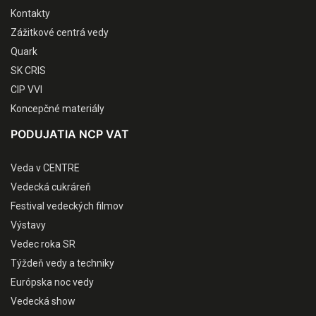
Kontakty
Zážitkové centrá vedy
Quark
SK CRIS
CIP VVI
Koncepčné materiály
PODUJATIA NCP VAT
Veda v CENTRE
Vedecká cukráreň
Festival vedeckých filmov
Výstavy
Vedec roka SR
Týždeň vedy a techniky
Európska noc vedy
Vedecká show