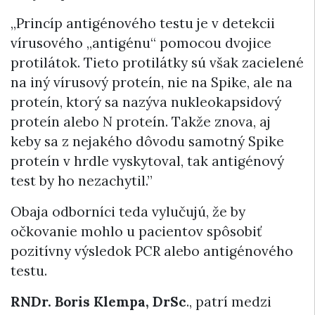
„Princíp antigénového testu je v detekcii
vírusového „antigénu“ pomocou dvojice
protilátok. Tieto protilátky sú však zacielené
na iný vírusový proteín, nie na Spike, ale na
proteín, ktorý sa nazýva nukleokapsidový
proteín alebo N proteín. Takže znova, aj
keby sa z nejakého dôvodu samotný Spike
proteín v hrdle vyskytoval, tak antigénový
test by ho nezachytil.”
Obaja odborníci teda vylučujú, že by
očkovanie mohlo u pacientov spôsobiť
pozitívny výsledok PCR alebo antigénového
testu.
RNDr. Boris Klempa, DrSc
., patrí medzi