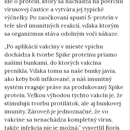
Ide o proteín, ktorý sa nachádza na povrchu
vírusovej častice a vytvára jej typické
výčnelky. Po zaočkovaní spustí S-proteín v
tele sled imunitných reakcií, vďaka ktorým
sa organizmus stáva odolným voči nákaze.
„
Po aplikácii vakcíny v mieste vpichu
dochádza k tvorbe Spike proteínu priamo
našimi bunkami, do ktorých vakcína
prenikla. Vďaka tomu sa naše bunky javia,
ako keby boli infikované, a náš imunitný
systém reaguje práve na produkovaný Spike
proteín. Veľkou výhodou týchto vakcín je, že
stimulujú tvorbu protilátok, ale aj bunkovej
imunity. Zároveň je jednoznačné, že vo
vakcíne sa nenachádza kompletný vírus,
takže infekcia nie je možná,” vysvetlil Boris