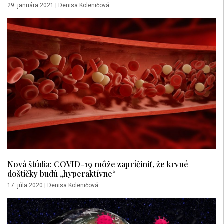
29. januára 2021
|
Denisa Koleničová
Nová štúdia: COVID-19 môže zapríčiniť, že krvné
doštičky budú „hyperaktívne“
17. júla 2020
|
Denisa Koleničová