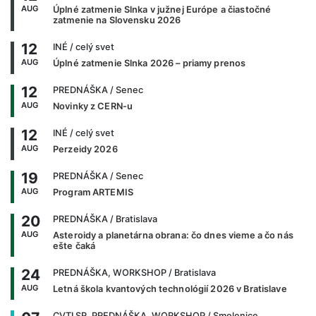
AUG
Úplné zatmenie Slnka v južnej Európe a čiastočné
zatmenie na Slovensku 2026
12
INÉ
/ celý svet
AUG
Úplné zatmenie Slnka 2026 – priamy prenos
12
PREDNÁŠKA
/ Senec
AUG
Novinky z CERN-u
12
INÉ
/ celý svet
AUG
Perzeidy 2026
19
PREDNÁŠKA
/ Senec
AUG
Program ARTEMIS
20
PREDNÁŠKA
/ Bratislava
AUG
Asteroidy a planetárna obrana: čo dnes vieme a čo nás
ešte čaká
24
PREDNÁŠKA, WORKSHOP
/ Bratislava
AUG
Letná škola kvantových technológií 2026 v Bratislave
CVTI SR, PREDNÁŠKA, WORKSHOP
/ Smolenice