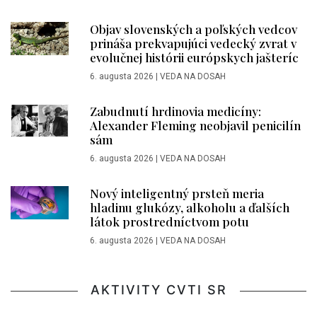
Objav slovenských a poľských vedcov
prináša prekvapujúci vedecký zvrat v
evolučnej histórii európskych jašteríc
6. augusta 2026
|
VEDA NA DOSAH
Zabudnutí hrdinovia medicíny:
Alexander Fleming neobjavil penicilín
sám
6. augusta 2026
|
VEDA NA DOSAH
Nový inteligentný prsteň meria
hladinu glukózy, alkoholu a ďalších
látok prostredníctvom potu
6. augusta 2026
|
VEDA NA DOSAH
AKTIVITY CVTI SR