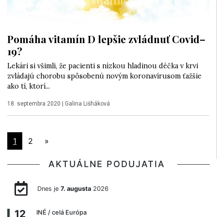
Pomáha vitamín D lepšie zvládnuť Covid–
19?
Lekári si všimli, že pacienti s nízkou hladinou déčka v krvi
zvládajú chorobu spôsobenú novým koronavírusom ťažšie
ako tí, ktorí...
18. septembra 2020
|
Galina Lišháková
1
2
»
AKTUÁLNE PODUJATIA
Dnes je
7. augusta
2026
12
INÉ
/ celá Európa