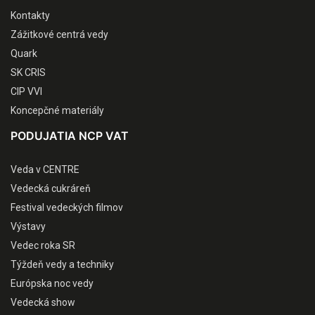
Kontakty
Zážitkové centrá vedy
Quark
SK CRIS
CIP VVI
Koncepčné materiály
PODUJATIA NCP VAT
Veda v CENTRE
Vedecká cukráreň
Festival vedeckých filmov
Výstavy
Vedec roka SR
Týždeň vedy a techniky
Európska noc vedy
Vedecká show