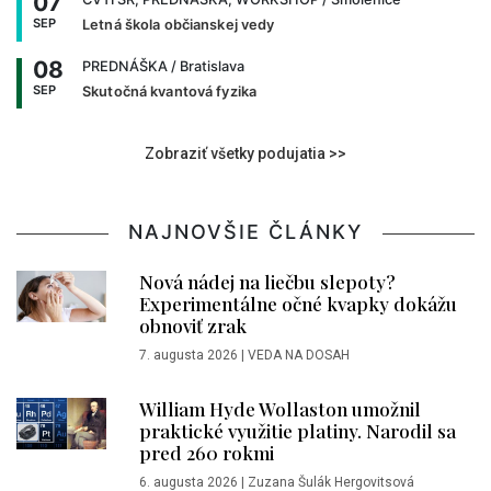
07
SEP
Letná škola občianskej vedy
08
PREDNÁŠKA
/ Bratislava
SEP
Skutočná kvantová fyzika
Zobraziť všetky podujatia >>
NAJNOVŠIE ČLÁNKY
Nová nádej na liečbu slepoty?
Experimentálne očné kvapky dokážu
obnoviť zrak
7. augusta 2026
|
VEDA NA DOSAH
William Hyde Wollaston umožnil
praktické využitie platiny. Narodil sa
pred 260 rokmi
6. augusta 2026
|
Zuzana Šulák Hergovitsová