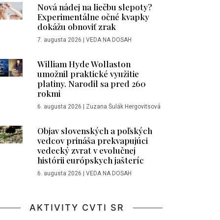
Nová nádej na liečbu slepoty?
Experimentálne očné kvapky
dokážu obnoviť zrak
7. augusta 2026
|
VEDA NA DOSAH
William Hyde Wollaston
umožnil praktické využitie
platiny. Narodil sa pred 260
rokmi
6. augusta 2026
|
Zuzana Šulák Hergovitsová
Objav slovenských a poľských
vedcov prináša prekvapujúci
vedecký zvrat v evolučnej
histórii európskych jašteríc
6. augusta 2026
|
VEDA NA DOSAH
AKTIVITY CVTI SR