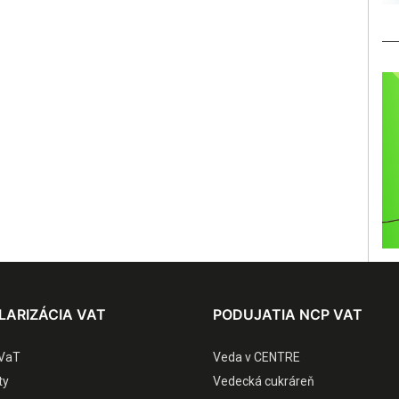
LARIZÁCIA VAT
PODUJATIA NCP VAT
VaT
Veda v CENTRE
ty
Vedecká cukráreň