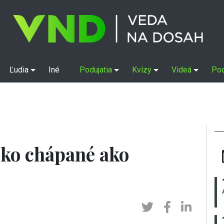
Ľudia
Iné
Podujatia
Kvízy
Videá
Po
eko chápané ako