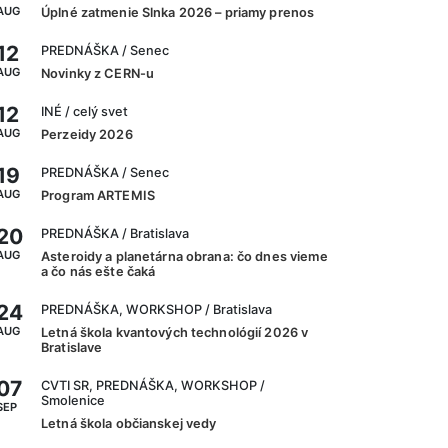
AUG
Úplné zatmenie Slnka 2026 – priamy prenos
12
PREDNÁŠKA
/ Senec
AUG
Novinky z CERN-u
12
INÉ
/ celý svet
AUG
Perzeidy 2026
19
PREDNÁŠKA
/ Senec
AUG
Program ARTEMIS
20
PREDNÁŠKA
/ Bratislava
AUG
Asteroidy a planetárna obrana: čo dnes vieme
a čo nás ešte čaká
24
PREDNÁŠKA, WORKSHOP
/ Bratislava
AUG
Letná škola kvantových technológií 2026 v
Bratislave
07
CVTI SR, PREDNÁŠKA, WORKSHOP
/
Smolenice
SEP
Letná škola občianskej vedy