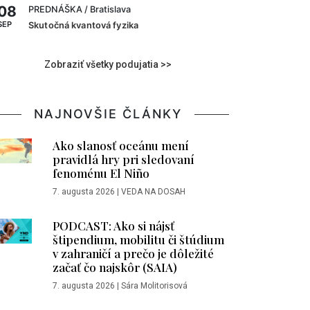
08
PREDNÁŠKA
/ Bratislava
SEP
Skutočná kvantová fyzika
Zobraziť všetky podujatia >>
NAJNOVŠIE ČLÁNKY
Ako slanosť oceánu mení
pravidlá hry pri sledovaní
fenoménu El Niño
7. augusta 2026
|
VEDA NA DOSAH
PODCAST: Ako si nájsť
štipendium, mobilitu či štúdium
v zahraničí a prečo je dôležité
začať čo najskôr (SAIA)
7. augusta 2026
|
Sára Molitorisová