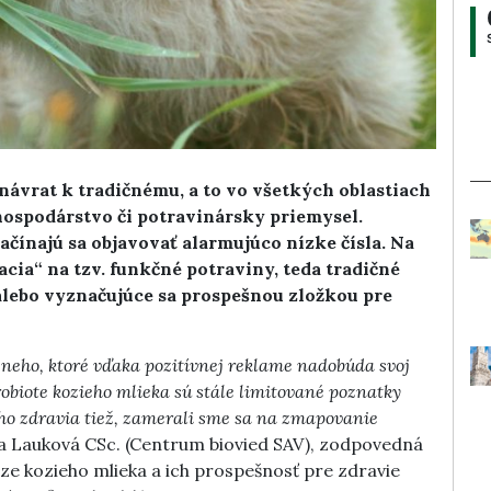
ávrat k tradičnému, a to vo všetkých oblastiach
hospodárstvo či potravinársky priemysel.
ačínajú sa objavovať alarmujúco nízke čísla. Na
acia“ na tzv. funkčné potraviny, teda tradičné
lebo vyznačujúce sa prospešnou zložkou pre
z neho, ktoré vďaka pozitívnej reklame nadobúda svoj
iote kozieho mlieka sú stále limitované poznatky
ého zdravia tiež, zamerali sme sa na zmapovanie
 Lauková CSc. (Centrum biovied SAV), zodpovedná
áze kozieho mlieka a ich prospešnosť pre zdravie