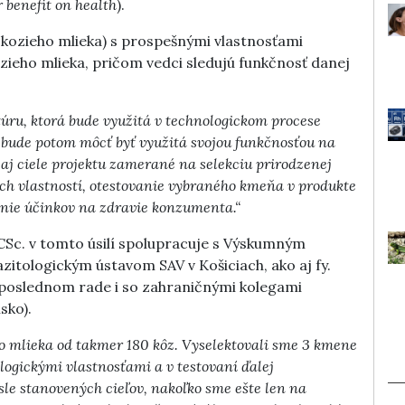
 benefit on health
).
 kozieho mlieka) s prospešnými vlastnosťami
zieho mlieka, pričom vedci sledujú funkčnosť danej
úru, ktorá bude využitá v technologickom procese
 bude potom môcť byť využitá svojou funkčnosťou na
ú aj ciele projektu zamerané na selekciu prirodzenej
ých vlastností, otestovanie vybraného kmeňa v produkte
enie účinkov na zdravie konzumenta.“
Sc. v tomto úsilí spolupracuje s Výskumným
azitologickým ústavom SAV v Košiciach, ako aj fy.
eposlednom rade i so zahraničnými kolegami
sko).
ho mlieka od takmer 180 kôz. Vyselektovali sme 3 kmene
logickými vlastnosťami a v testovaní ďalej
le stanovených cieľov, nakoľko sme ešte len na