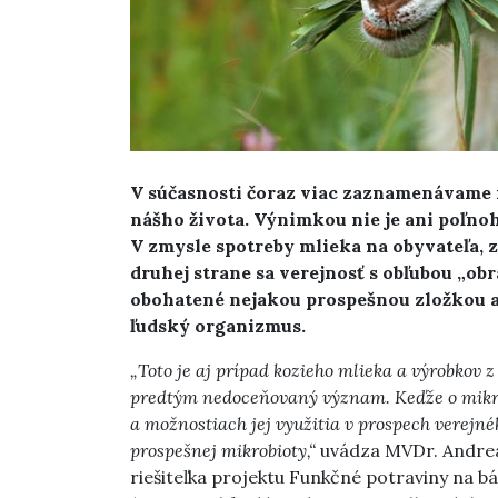
V súčasnosti čoraz viac zaznamenávame n
nášho života. Výnimkou nie je ani poľno
V zmysle spotreby mlieka na obyvateľa, z
druhej strane sa verejnosť s obľubou „obr
obohatené nejakou prospešnou zložkou a
ľudský organizmus.
„Toto je aj prípad kozieho mlieka a výrobkov 
predtým nedoceňovaný význam. Keďže o mikrob
a možnostiach jej využitia v prospech verejn
prospešnej mikrobioty,“
uvádza MVDr. Andrea
riešiteľka projektu Funkčné potraviny na b