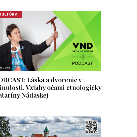
KULTÚRA
ODCAST: Láska a dvorenie v
inulosti. Vzťahy očami etnologičky
ataríny Nádaskej