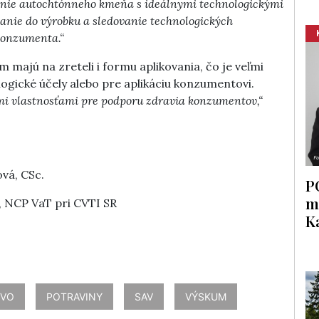
anie autochtónneho kmeňa s ideálnymi technologickými
anie do výrobku a sledovanie technologických
 konzumenta.“
om majú na zreteli i formu aplikovania, čo je veľmi
logické účely alebo pre aplikáciu konzumentovi.
mi vlastnosťami pre podporu zdravia konzumentov,“
vá, CSc.
P
m
, NCP VaT pri CVTI SR
K
TVO
POTRAVINY
SAV
VÝSKUM