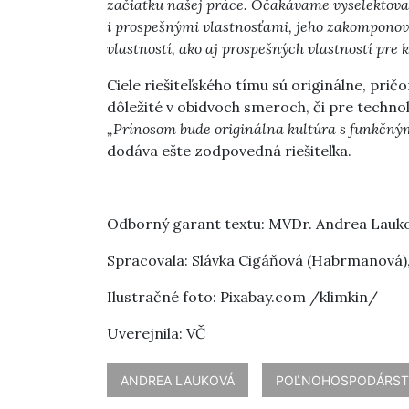
začiatku našej práce. Očakávame vyselektov
i prospešnými vlastnosťami, jeho zakomponov
vlastností, ako aj prospešných vlastností pre
Ciele riešiteľského tímu sú originálne, prič
dôležité v obidvoch smeroch, či pre techno
„Prínosom bude originálna kultúra s funkčný
dodáva ešte zodpovedná riešiteľka.
Odborný garant textu: MVDr. Andrea Lauko
Spracovala: Slávka Cigáňová (Habrmanová)
Ilustračné foto: Pixabay.com /klimkin/
Uverejnila: VČ
ANDREA LAUKOVÁ
POĽNOHOSPODÁRS