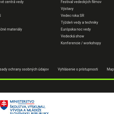
ové centrá vedy
Festival vedeckých filmov
Výstavy
S
Vedec roka SR
Týždeň vedy a techniky
čné materiály
Európska noc vedy
Vedecká show
Konferencie / workshopy
sady ochrany osobných údajov
Vyhlásenie o prístupnosti
Map