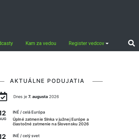
dcasty
Kam za vedou
Register vedcov
AKTUÁLNE PODUJATIA
Dnes je
7. augusta
2026
12
INÉ
/ celá Európa
AUG
Úplné zatmenie Slnka v južnej Európe a
čiastočné zatmenie na Slovensku 2026
12
INÉ
/ celý svet