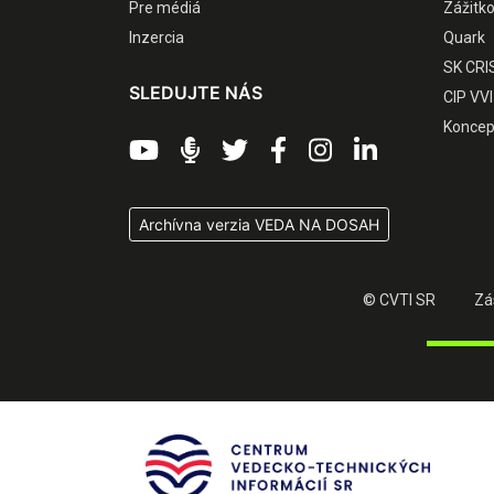
Pre médiá
Zážitk
Inzercia
Quark
SK CRI
SLEDUJTE NÁS
CIP VVI
Koncep
Archívna verzia VEDA NA DOSAH
© CVTI SR
Zá