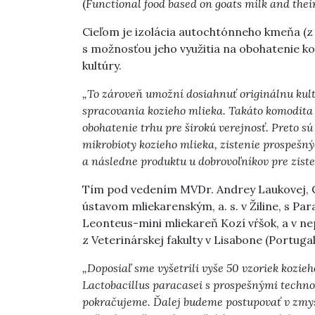
(
Functional food based on goats milk and their
Cieľom je izolácia autochtónneho kmeňa (z
s možnosťou jeho využitia na obohatenie ko
kultúry.
„To zároveň umožní dosiahnuť originálnu kult
spracovania kozieho mlieka. Takáto komodita
obohatenie trhu pre širokú verejnosť. Preto s
mikrobioty kozieho mlieka, zistenie prospešn
a následne produktu u dobrovoľníkov pre zist
Tím pod vedením MVDr. Andrey Laukovej, C
ústavom mliekarenským, a. s. v Žiline, s Par
Leonteus-mini mliekareň Kozí vŕšok, a v n
z Veterinárskej fakulty v Lisabone (Portugal
„Doposiaľ sme vyšetrili vyše 50 vzoriek kozie
Lactobacillus paracasei s prospešnými techno
pokračujeme. Ďalej budeme postupovať v zmys