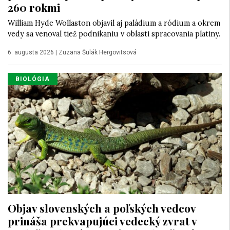
260 rokmi
William Hyde Wollaston objavil aj paládium a ródium a okrem
vedy sa venoval tiež podnikaniu v oblasti spracovania platiny.
6. augusta 2026
|
Zuzana Šulák Hergovitsová
BIOLÓGIA
Objav slovenských a poľských vedcov
prináša prekvapujúci vedecký zvrat v