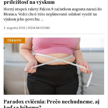
príležitosť na výskum
Horný stupeň rakety Falcon 9 začiatkom augusta narazí do
Mesiaca. Vedci chcú túto neplánovanú udalosť využiť na
výskum jeho povrchu. ...
3. augusta 2026
|
VEDA NA DOSAH
ZDRAVIE
Paradox cvičenia: Prečo nechudneme, aj
keď sa hýbeme?