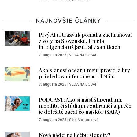
NAJNOVŠIE ČLÁNKY
Prvý AI ultrazvuk pomáha zachraňovať
životy na Slovensku. Umelá
inteligencia už jazdí aj v sanitkách
7. augusta 2026
|
VEDA NA DOSAH
Ako slanosť oceánu mení pravidlá hry
pri sledovaní fenoménu El Niño
7. augusta 2026
|
VEDA NA DOSAH
PODCAST: Ako si nájsť štipendium,
mobilitu či štúdium v zahraničí a prečo
je dôležité začať čo najskôr (SAIA)
7. augusta 2026
|
Sára Molitorisová
Nová nádej na liečbu slepoty?