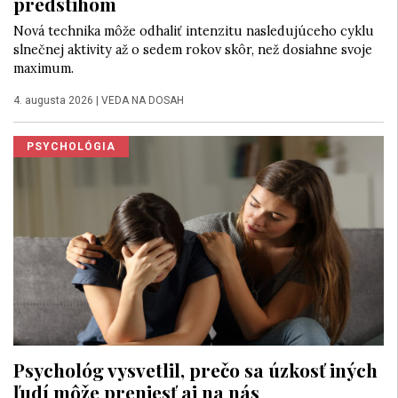
predstihom
Nová technika môže odhaliť intenzitu nasledujúceho cyklu
slnečnej aktivity až o sedem rokov skôr, než dosiahne svoje
maximum.
4. augusta 2026
|
VEDA NA DOSAH
PSYCHOLÓGIA
Psychológ vysvetlil, prečo sa úzkosť iných
ľudí môže preniesť aj na nás