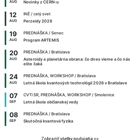
AUG
Novinky z CERN-u
12
INÉ
/ celý svet
AUG
Perzeidy 2026
19
PREDNÁŠKA
/ Senec
AUG
Program ARTEMIS
20
PREDNÁŠKA
/ Bratislava
AUG
Asteroidy a planetárna obrana: čo dnes vieme a čo nás
ešte čaká
24
PREDNÁŠKA, WORKSHOP
/ Bratislava
AUG
Letná škola kvantových technológií 2026 v Bratislave
07
CVTI SR, PREDNÁŠKA, WORKSHOP
/ Smolenice
SEP
Letná škola občianskej vedy
08
PREDNÁŠKA
/ Bratislava
SEP
Skutočná kvantová fyzika
Zobraziť všetky podujatia >>