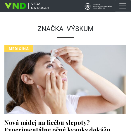
ZNAČKA:
VÝSKUM
MEDICÍNA
Nová nádej na liečbu slepoty?
Experimentálne očné kvapky dokážu