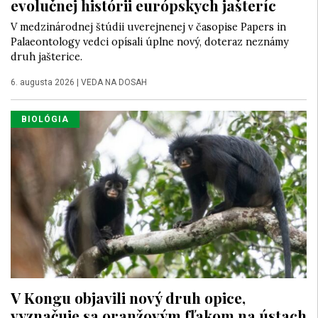
evolučnej histórii európskych jašteríc
V medzinárodnej štúdii uverejnenej v časopise Papers in
Palaeontology vedci opísali úplne nový, doteraz neznámy
druh jašterice.
6. augusta 2026
|
VEDA NA DOSAH
BIOLÓGIA
V Kongu objavili nový druh opice,
vyznačuje sa oranžovým fľakom na ústach