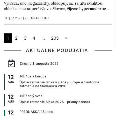
Vyhľadávame megazážitky, obklopujeme sa ultrakvalitou,
obliekame sa superštýlovo. Slovom, žijeme hypermoderne....
31. júla 2026
|
VEDA NA DOSAH
1
2
3
4
…
205
»
AKTUÁLNE PODUJATIA
Dnes je
8. augusta
2026
12
INÉ
/ celá Európa
AUG
Úplné zatmenie Slnka v južnej Európe a čiastočné
zatmenie na Slovensku 2026
12
INÉ
/ celý svet
AUG
Úplné zatmenie Slnka 2026 – priamy prenos
12
PREDNÁŠKA
/ Senec