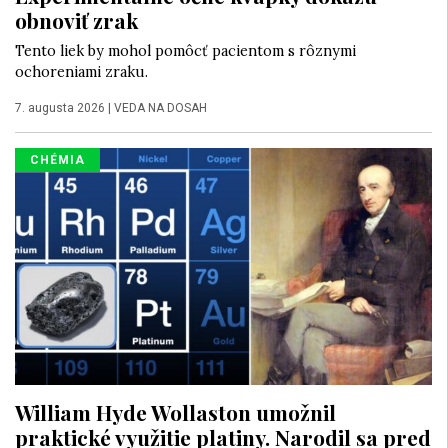
obnoviť zrak
Tento liek by mohol pomôcť pacientom s rôznymi
ochoreniami zraku.
7. augusta 2026
|
VEDA NA DOSAH
CHÉMIA
William Hyde Wollaston umožnil
praktické využitie platiny. Narodil sa pred