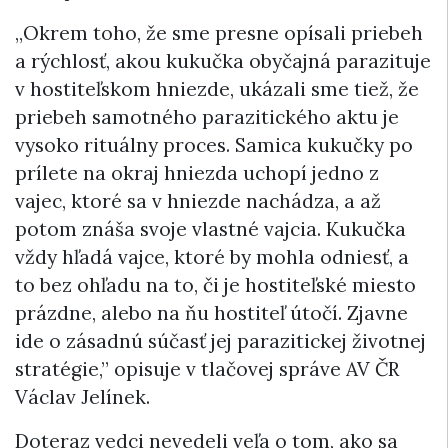
„Okrem toho, že sme presne opísali priebeh
a rýchlosť, akou kukučka obyčajná parazituje
v hostiteľskom hniezde, ukázali sme tiež, že
priebeh samotného parazitického aktu je
vysoko rituálny proces. Samica kukučky po
prílete na okraj hniezda uchopí jedno z
vajec, ktoré sa v hniezde nachádza, a až
potom znáša svoje vlastné vajcia. Kukučka
vždy hľadá vajce, ktoré by mohla odniesť, a
to bez ohľadu na to, či je hostiteľské miesto
prázdne, alebo na ňu hostiteľ útočí. Zjavne
ide o zásadnú súčasť jej parazitickej životnej
stratégie,” opisuje v tlačovej správe AV ČR
Václav Jelínek.
Doteraz vedci nevedeli veľa o tom, ako sa