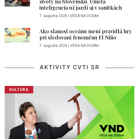
životy na Slovensku. Umelá
inteligencia už jazdí aj v sanitkách
7. augusta 2026
|
VEDA NA DOSAH
Ako slanosť oceánu mení pravidlá hry
pri sledovaní fenoménu El Niño
7. augusta 2026
|
VEDA NA DOSAH
AKTIVITY CVTI SR
KULTÚRA