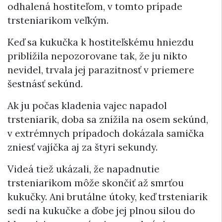
odhalená hostiteľom, v tomto prípade
trsteniarikom veľkým.
Keď sa kukučka k hostiteľskému hniezdu
priblížila nepozorovane tak, že ju nikto
nevidel, trvala jej parazitnosť v priemere
šestnásť sekúnd.
Ak ju počas kladenia vajec napadol
trsteniarik, doba sa znížila na osem sekúnd,
v extrémnych prípadoch dokázala samička
zniesť vajíčka aj za štyri sekundy.
Videá tiež ukázali, že napadnutie
trsteniarikom môže skončiť až smrťou
kukučky. Ani brutálne útoky, keď trsteniarik
sedí na kukučke a ďobe jej plnou silou do