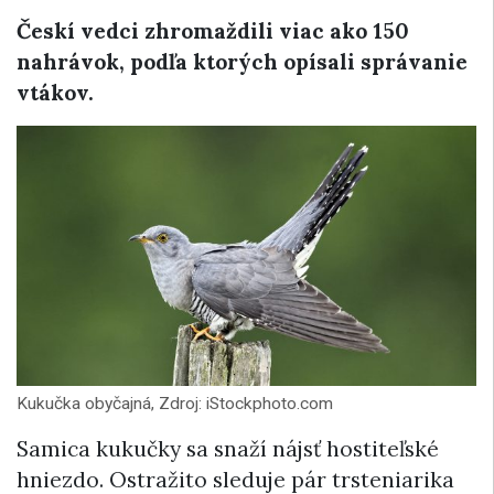
Českí vedci zhromaždili viac ako 150
nahrávok, podľa ktorých opísali správanie
vtákov.
Kukučka obyčajná, Zdroj: iStockphoto.com
Samica kukučky sa snaží nájsť hostiteľské
hniezdo. Ostražito sleduje pár trsteniarika