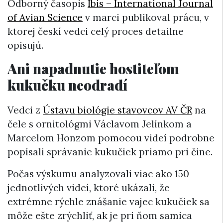
Odborný časopis
Ibis – International Journal
of Avian Science
v marci publikoval prácu, v
ktorej českí vedci celý proces detailne
opisujú.
Ani napadnutie hostiteľom
kukučku neodradí
Vedci z
Ústavu biológie stavovcov AV ČR
na
čele s ornitológmi Václavom Jelínkom a
Marcelom Honzom pomocou videí podrobne
popísali správanie kukučiek priamo pri čine.
Počas výskumu analyzovali viac ako 150
jednotlivých videí, ktoré ukázali, že
extrémne rýchle znášanie vajec kukučiek sa
môže ešte zrýchliť, ak je pri ňom samica