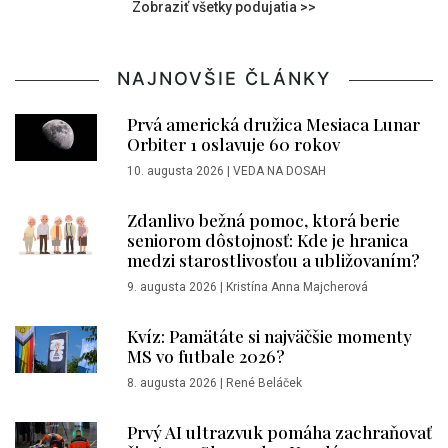
Zobraziť všetky podujatia >>
NAJNOVŠIE ČLÁNKY
Prvá americká družica Mesiaca Lunar
Orbiter 1 oslavuje 60 rokov
10. augusta 2026
|
VEDA NA DOSAH
Zdanlivo bežná pomoc, ktorá berie
seniorom dôstojnosť: Kde je hranica
medzi starostlivosťou a ubližovaním?
9. augusta 2026
|
Kristína Anna Majcherová
Kvíz: Pamätáte si najväčšie momenty
MS vo futbale 2026?
8. augusta 2026
|
René Beláček
Prvý AI ultrazvuk pomáha zachraňovať