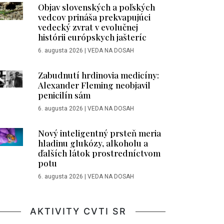
Objav slovenských a poľských
vedcov prináša prekvapujúci
vedecký zvrat v evolučnej
histórii európskych jašteríc
6. augusta 2026
|
VEDA NA DOSAH
Zabudnutí hrdinovia medicíny:
Alexander Fleming neobjavil
penicilín sám
6. augusta 2026
|
VEDA NA DOSAH
Nový inteligentný prsteň meria
hladinu glukózy, alkoholu a
ďalších látok prostredníctvom
potu
6. augusta 2026
|
VEDA NA DOSAH
AKTIVITY CVTI SR