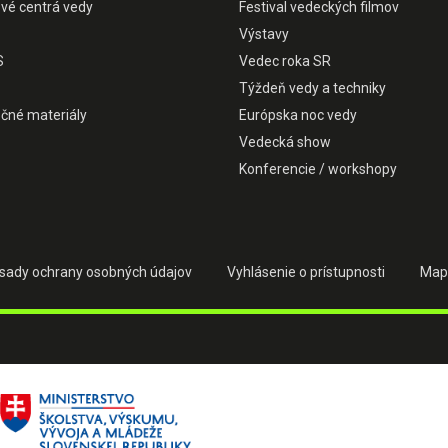
ové centrá vedy
Festival vedeckých filmov
Výstavy
S
Vedec roka SR
Týždeň vedy a techniky
čné materiály
Európska noc vedy
Vedecká show
Konferencie / workshopy
sady ochrany osobných údajov
Vyhlásenie o prístupnosti
Map