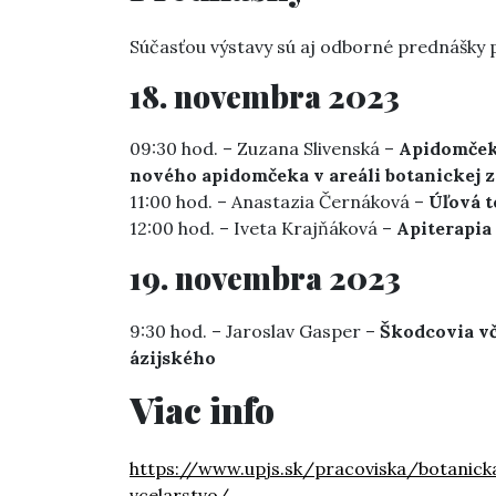
Súčasťou výstavy sú aj odborné prednášky 
18. novembra 2023
09:30 hod. – Zuzana Slivenská –
Apidomček 
nového apidomčeka v areáli botanickej 
11:00 hod. – Anastazia Černáková –
Úľová t
12:00 hod. – Iveta Krajňáková –
Apiterapia 
19. novembra 2023
9:30 hod. – Jaroslav Gasper –
Škodcovia v
ázijského
Viac info
https://www.upjs.sk/pracoviska/botanick
vcelarstvo/