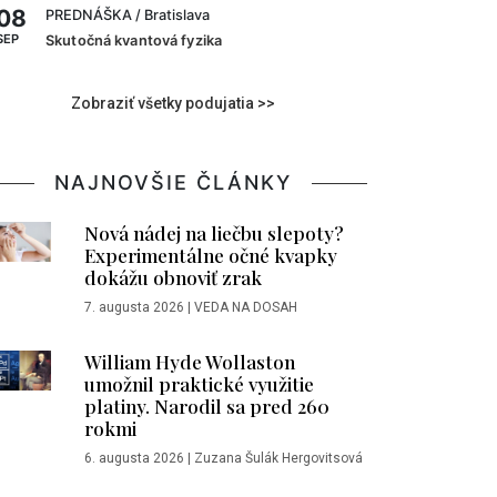
08
PREDNÁŠKA
/ Bratislava
SEP
Skutočná kvantová fyzika
Zobraziť všetky podujatia >>
NAJNOVŠIE ČLÁNKY
Nová nádej na liečbu slepoty?
Experimentálne očné kvapky
dokážu obnoviť zrak
7. augusta 2026
|
VEDA NA DOSAH
William Hyde Wollaston
umožnil praktické využitie
platiny. Narodil sa pred 260
rokmi
6. augusta 2026
|
Zuzana Šulák Hergovitsová