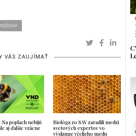
VOČÍCHY
C
L
Y VÁS ZAUJÍMAŤ
Na poplach nebijú
Biológa zo SAV zaradili medzi
ale aj ďalšie vzácne
svetových expertov vo
výskume včelieho medu