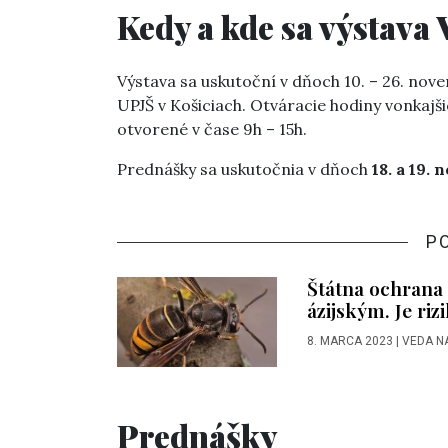
Kedy a kde sa výstava 
Výstava sa uskutoční v dňoch 10. – 26. nov
UPJŠ v Košiciach. Otváracie hodiny vonkajš
otvorené v čase 9h – 15h.
Prednášky sa uskutočnia v dňoch
18. a 19.
P
Štátna ochrana 
ázijským. Je riz
8. MARCA 2023
|
VEDA N
Prednášky