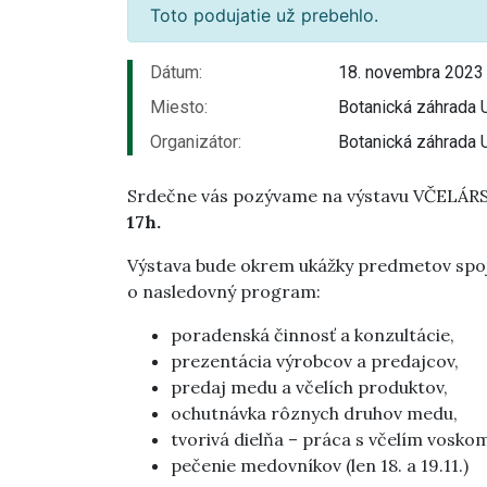
Toto podujatie už prebehlo.
Dátum:
18. novembra 2023 
Miesto:
Botanická záhrada 
Organizátor:
Botanická záhrada 
Srdečne vás pozývame na výstavu VČELÁR
17h.
Výstava bude okrem ukážky predmetov spoj
o nasledovný program:
poradenská činnosť a konzultácie,
prezentácia výrobcov a predajcov,
predaj medu a včelích produktov,
ochutnávka rôznych druhov medu,
tvorivá dielňa – práca s včelím vosko
pečenie medovníkov (len 18. a 19.11.)