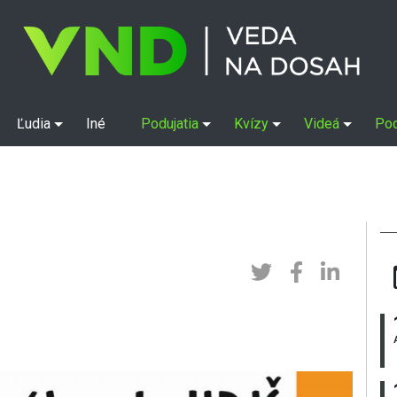
Ľudia
Iné
Podujatia
Kvízy
Videá
Po