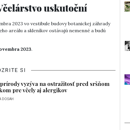
Včelárstvo uskutoční
embra 2023 vo vestibule budovy botanickej záhrady
ieho areálu a skleníkov ostávajú nemenné a budú
 novembra 2023
.
OZRITE SI
prírody vyzýva na ostražitosť pred sršňom
ikom pre včely aj alergikov
A DOSAH