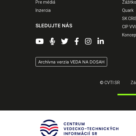
Pre médiá
Zážitk
Inzercia
Quark
SK CRI
SLEDUJTE NÁS
CIP VVI
Koncep
Archívna verzia VEDA NA DOSAH
© CVTI SR
Zá