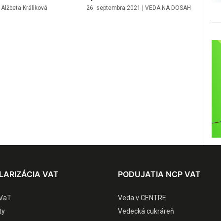
|
Alžbeta Králiková
26. septembra 2021
|
VEDA NA DOSAH
LARIZÁCIA VAT
PODUJATIA NCP VAT
VaT
Veda v CENTRE
ty
Vedecká cukráreň