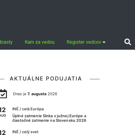
dcasty
Kam za vedou
Register vedcov
AKTUÁLNE PODUJATIA
Dnes je
7. augusta
2026
12
INÉ
/ celá Európa
AUG
Úplné zatmenie Slnka v južnej Európe a
čiastočné zatmenie na Slovensku 2026
12
INÉ
/ celý svet