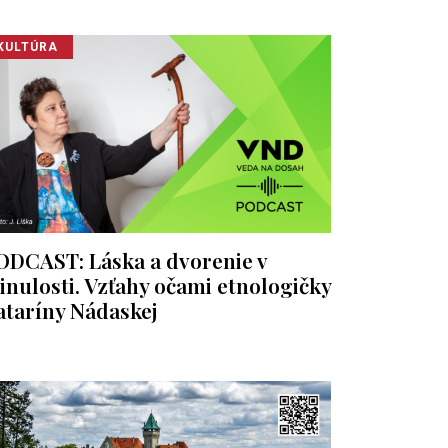
KULTÚRA
ODCAST: Láska a dvorenie v
inulosti. Vzťahy očami etnologičky
ataríny Nádaskej