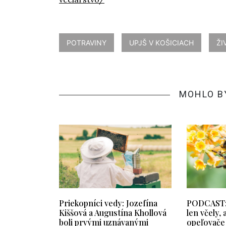
POTRAVINY
UPJŠ V KOŠICIACH
ŽI
MOHLO B
Priekopníci vedy: Jozefína
PODCAST: 
Kiššová a Augustína Khollová
len včely, 
boli prvými uznávanými
opeľovače