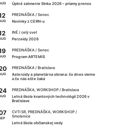
AUG
Úplné zatmenie Slnka 2026 – priamy prenos
12
PREDNÁŠKA
/ Senec
AUG
Novinky z CERN-u
12
INÉ
/ celý svet
AUG
Perzeidy 2026
19
PREDNÁŠKA
/ Senec
AUG
Program ARTEMIS
20
PREDNÁŠKA
/ Bratislava
AUG
Asteroidy a planetárna obrana: čo dnes vieme
a čo nás ešte čaká
24
PREDNÁŠKA, WORKSHOP
/ Bratislava
AUG
Letná škola kvantových technológií 2026 v
Bratislave
07
CVTI SR, PREDNÁŠKA, WORKSHOP
/
Smolenice
SEP
Letná škola občianskej vedy