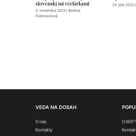
slovenskými včelárkami
29. júla 2022
3. novembra 2023
|
Andrea
Fedorovičová
VEDA NA DOSAH
POPU
O nás
O NCP 
Kontakty
Kontak