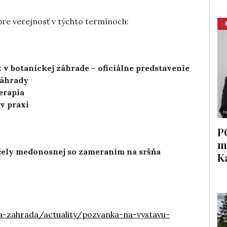
pre verejnosť v týchto termínoch:
v botanickej záhrade – oficiálne predstavenie
záhrady
erapia
v praxi
P
m
čely medonosnej so zameraním na sršňa
K
a-zahrada/actuality/pozvanka-na-vystavu-