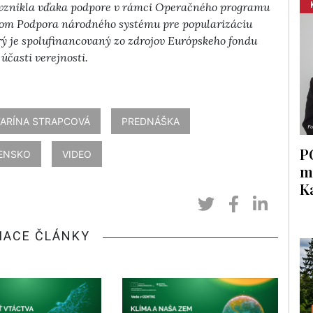
 vznikla vďaka podpore v rámci Operačného programu
zvom Podpora národného systému pre popularizáciu
rý je spolufinancovaný zo zdrojov Európskeho fondu
účasti verejnosti.
TARÍNA STRAPCOVÁ
PREDNÁŠKA
P
VENSKO
VIDEO
m
K
IACE ČLÁNKY