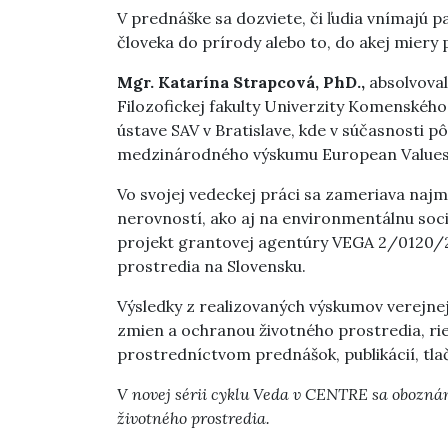
V prednáške sa dozviete, či ľudia vnímajú
človeka do prírody alebo to, do akej miery
Mgr. Katarína Strapcová, PhD.,
absolvoval
Filozofickej fakulty Univerzity Komenského
ústave SAV v Bratislave, kde v súčasnosti
medzinárodného výskumu European Values 
Vo svojej vedeckej práci sa zameriava naj
nerovností, ako aj na environmentálnu soci
projekt grantovej agentúry VEGA 2/0120/2
prostredia na Slovensku.
Výsledky z realizovaných výskumov verejnej
zmien a ochranou životného prostredia, rie
prostredníctvom prednášok, publikácií, tla
V novej sérii cyklu Veda v CENTRE sa obozná
životného prostredia.