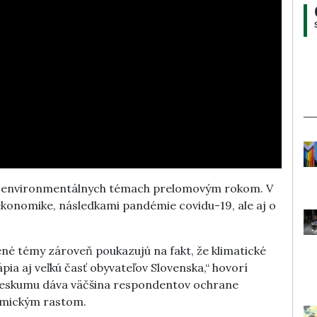
 o environmentálnych témach prelomovým rokom. V
 ekonomike, následkami pandémie covidu-19, ale aj o
ené témy zároveň poukazujú na fakt, že klimatické
ia aj veľkú časť obyvateľov Slovenska,“ hovorí
rieskumu dáva väčšina respondentov ochrane
omickým rastom.