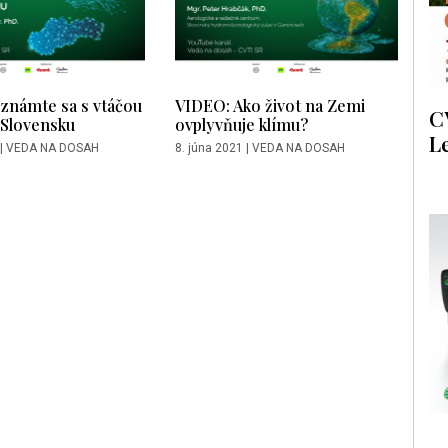
známte sa s vtáčou
VIDEO: Ako život na Zemi
C
 Slovensku
ovplyvňuje klímu?
L
|
VEDA NA DOSAH
8. júna 2021
|
VEDA NA DOSAH