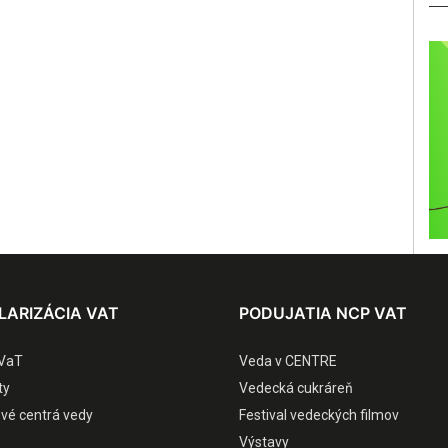
LARIZÁCIA VAT
PODUJATIA NCP VAT
VaT
Veda v CENTRE
ty
Vedecká cukráreň
ové centrá vedy
Festival vedeckých filmov
Výstavy