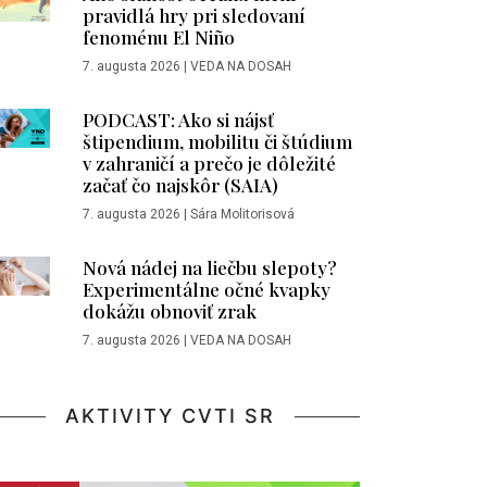
pravidlá hry pri sledovaní
fenoménu El Niño
7. augusta 2026
|
VEDA NA DOSAH
PODCAST: Ako si nájsť
štipendium, mobilitu či štúdium
v zahraničí a prečo je dôležité
začať čo najskôr (SAIA)
7. augusta 2026
|
Sára Molitorisová
Nová nádej na liečbu slepoty?
Experimentálne očné kvapky
dokážu obnoviť zrak
7. augusta 2026
|
VEDA NA DOSAH
AKTIVITY CVTI SR