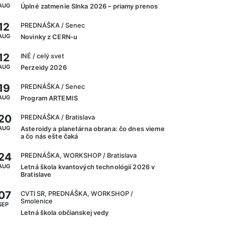
AUG
Úplné zatmenie Slnka 2026 – priamy prenos
12
PREDNÁŠKA
/ Senec
AUG
Novinky z CERN-u
12
INÉ
/ celý svet
AUG
Perzeidy 2026
19
PREDNÁŠKA
/ Senec
AUG
Program ARTEMIS
20
PREDNÁŠKA
/ Bratislava
AUG
Asteroidy a planetárna obrana: čo dnes vieme
a čo nás ešte čaká
24
PREDNÁŠKA, WORKSHOP
/ Bratislava
AUG
Letná škola kvantových technológií 2026 v
Bratislave
07
CVTI SR, PREDNÁŠKA, WORKSHOP
/
Smolenice
SEP
Letná škola občianskej vedy