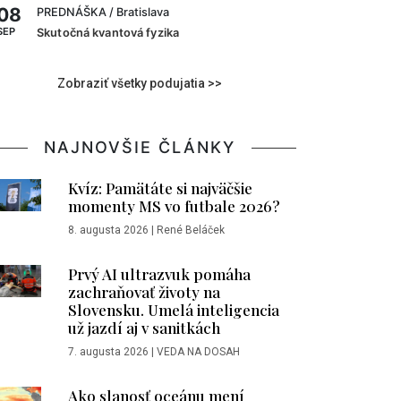
08
PREDNÁŠKA
/ Bratislava
SEP
Skutočná kvantová fyzika
Zobraziť všetky podujatia >>
NAJNOVŠIE ČLÁNKY
Kvíz: Pamätáte si najväčšie
momenty MS vo futbale 2026?
8. augusta 2026
|
René Beláček
Prvý AI ultrazvuk pomáha
zachraňovať životy na
Slovensku. Umelá inteligencia
už jazdí aj v sanitkách
7. augusta 2026
|
VEDA NA DOSAH
Ako slanosť oceánu mení