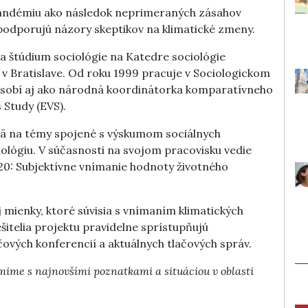
 pandémiu ako následok neprimeraných zásahov
 podporujú názory skeptikov na klimatické zmeny.
a štúdium sociológie na Katedre sociológie
 v Bratislave. Od roku 1999 pracuje v Sociologickom
 pôsobí aj ako národná koordinátorka komparatívneho
Study (EVS).
mä na témy spojené s výskumom sociálnych
ológiu. V súčasnosti na svojom pracovisku vedie
0: Subjektívne vnímanie hodnoty životného
 mienky, ktoré súvisia s vnímaním klimatických
šitelia projektu pravidelne sprístupňujú
čových konferencií a aktuálnych tlačových správ.
mime s najnovšími poznatkami a situáciou v oblasti