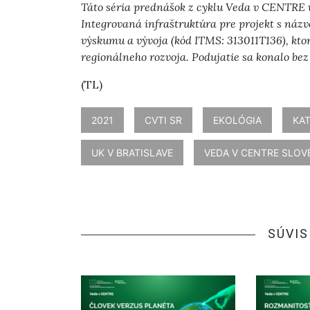
Táto séria prednášok z cyklu Veda v CENTRE
Integrovaná infraštruktúra pre projekt s ná
výskumu a vývoja (kód ITMS: 313011T136), kto
regionálneho rozvoja. Podujatie sa konalo bez 
(TL)
2021
CVTI SR
EKOLÓGIA
KA
UK V BRATISLAVE
VEDA V CENTRE SLO
SÚVIS