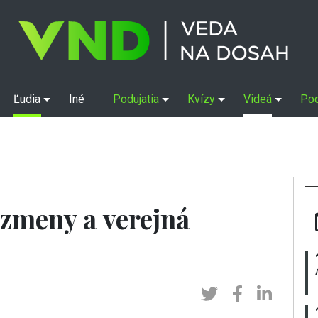
Ľudia
Iné
Podujatia
Kvízy
Videá
Po
zmeny a verejná