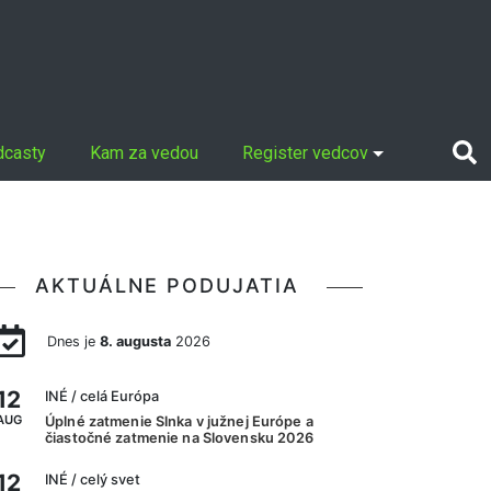
dcasty
Kam za vedou
Register vedcov
AKTUÁLNE PODUJATIA
Dnes je
8. augusta
2026
12
INÉ
/ celá Európa
AUG
Úplné zatmenie Slnka v južnej Európe a
čiastočné zatmenie na Slovensku 2026
12
INÉ
/ celý svet