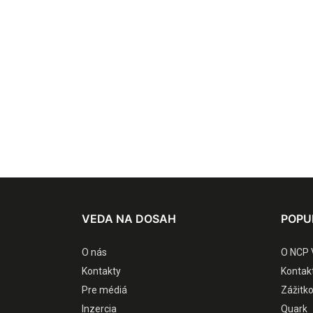
VEDA NA DOSAH
POPU
O nás
O NCP 
Kontakty
Kontak
Pre médiá
Zážitk
Inzercia
Quark