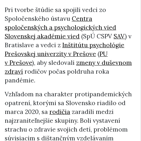
Pri tvorbe štúdie sa spojili vedci zo
Spoločenského ústavu
Centra
spoločenských a psychologických vied
Slovenskej akadémie vied
(SpÚ CSPV
SAV
) v
Bratislave a vedci z
Inštitútu psychológie
Prešovskej univerzity v Prešove
(
PU
v Prešove
), aby sledovali
zmeny v duševnom
zdraví
rodičov počas poldruha roka
pandémie.
Vzhľadom na charakter protipandemických
opatrení, ktorými sa Slovensko riadilo od
marca 2020, sa
rodičia
zaradili medzi
najzraniteľnejšie skupiny. Boli vystavení
strachu o zdravie svojich detí, problémom
súvisiacim s dištančným vzdelávaním