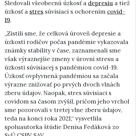
Sledovali všeobecnú úzkosť a
depresiu
a tiež
úzkosť a
stres
súvisiaci s ochorením
covid-
19
.
„Zistili sme, že celková úroveň depresie a
úzkosti rodičov počas pandémie vykazovala
známky stability v čase, zaznamenali sme
však výraznejšie zmeny v úrovni stresu a
úzkosti súvisiacej s pandémiou covid-19.
Úzkosť ovplyvnená pandémiou sa začala
výrazne znižovať po prvých dvoch vlnách
zberu údajov. Naopak, stres súvisiaci s
covidom sa časom zvýšil, pričom jeho vrchol
sme pozorovali v tretej vlne zberu údajov,
teda na konci roka 2021,“ vysvetlila
spoluautorka štúdie Denisa Fedáková zo
SvÚ CSPV SAV.