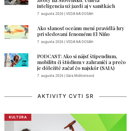
životy na Slovensku. Umelá
inteligencia už jazdí aj v sanitkách
7. augusta 2026
|
VEDA NA DOSAH
Ako slanosť oceánu mení pravidlá hry
pri sledovaní fenoménu El Niño
7. augusta 2026
|
VEDA NA DOSAH
PODCAST: Ako si nájsť štipendium,
mobilitu či štúdium v zahraničí a prečo
je dôležité začať čo najskôr (SAIA)
7. augusta 2026
|
Sára Molitorisová
AKTIVITY CVTI SR
KULTÚRA