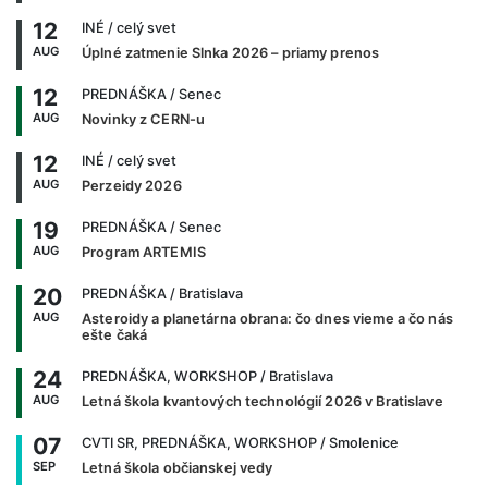
12
INÉ
/ celý svet
AUG
Úplné zatmenie Slnka 2026 – priamy prenos
12
PREDNÁŠKA
/ Senec
AUG
Novinky z CERN-u
12
INÉ
/ celý svet
AUG
Perzeidy 2026
19
PREDNÁŠKA
/ Senec
AUG
Program ARTEMIS
20
PREDNÁŠKA
/ Bratislava
AUG
Asteroidy a planetárna obrana: čo dnes vieme a čo nás
ešte čaká
24
PREDNÁŠKA, WORKSHOP
/ Bratislava
AUG
Letná škola kvantových technológií 2026 v Bratislave
07
CVTI SR, PREDNÁŠKA, WORKSHOP
/ Smolenice
SEP
Letná škola občianskej vedy