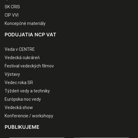
SK CRIS
CIP VVI
Koncepčné materiály
PODUJATIA NCP VAT
Veda v CENTRE
Vedecká cukráreň
Festival vedeckých filmov
Výstavy
Vedec roka SR
Týždeň vedy a techniky
Európska noc vedy
Vedecká show
Konferencie / workshopy
PUBLIKUJEME