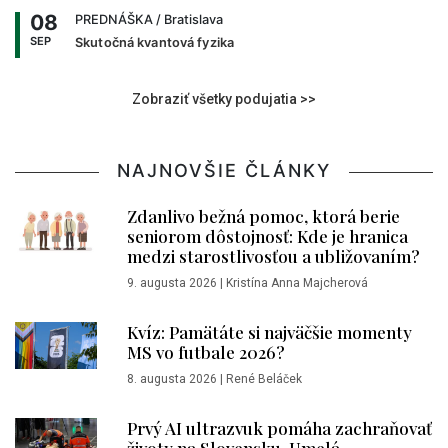
08
PREDNÁŠKA
/ Bratislava
SEP
Skutočná kvantová fyzika
Zobraziť všetky podujatia >>
NAJNOVŠIE ČLÁNKY
Zdanlivo bežná pomoc, ktorá berie
seniorom dôstojnosť: Kde je hranica
medzi starostlivosťou a ubližovaním?
9. augusta 2026
|
Kristína Anna Majcherová
Kvíz: Pamätáte si najväčšie momenty
MS vo futbale 2026?
8. augusta 2026
|
René Beláček
Prvý AI ultrazvuk pomáha zachraňovať