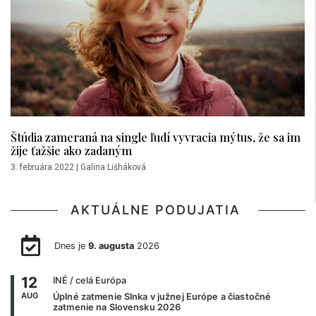
Štúdia zameraná na single ľudí vyvracia mýtus, že sa im
žije ťažšie ako zadaným
3. februára 2022
|
Galina Lišháková
AKTUÁLNE PODUJATIA
Dnes je
9. augusta
2026
12
INÉ
/ celá Európa
AUG
Úplné zatmenie Slnka v južnej Európe a čiastočné
zatmenie na Slovensku 2026