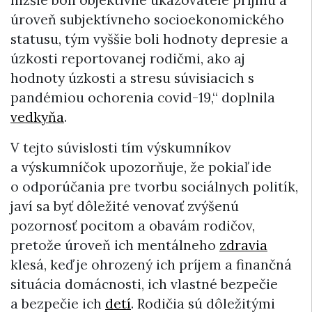
úroveň subjektívneho socioekonomického
statusu, tým vyššie boli hodnoty depresie a
úzkosti reportovanej rodičmi, ako aj
hodnoty úzkosti a stresu súvisiacich s
pandémiou ochorenia covid-19,“ doplnila
vedkyňa
.
V tejto súvislosti tím výskumníkov
a výskumníčok upozorňuje, že pokiaľ ide
o odporúčania pre tvorbu sociálnych politík,
javí sa byť dôležité venovať zvýšenú
pozornosť pocitom a obavám rodičov,
pretože úroveň ich mentálneho
zdravia
klesá, keď je ohrozený ich príjem a finančná
situácia domácnosti, ich vlastné bezpečie
a bezpečie ich
detí
. Rodičia sú dôležitými