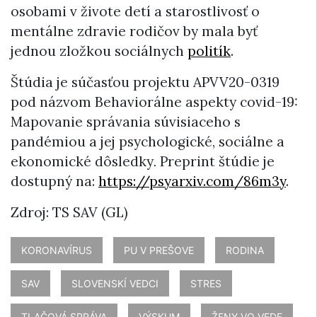
osobami v živote detí a starostlivosť o
mentálne zdravie rodičov by mala byť
jednou zložkou sociálnych
politík
.
Štúdia je súčasťou projektu APVV20-0319
pod názvom Behaviorálne aspekty covid-19:
Mapovanie správania súvisiaceho s
pandémiou a jej psychologické, sociálne a
ekonomické dôsledky
.
Preprint štúdie je
dostupný na:
https://psyarxiv.com/86m3y
.
Zdroj: TS SAV (GL)
KORONAVÍRUS
PU V PREŠOVE
RODINA
SAV
SLOVENSKÍ VEDCI
STRES
TLAČOVÁ SPRÁVA
VÝSKUM
ŽENY VO VEDE