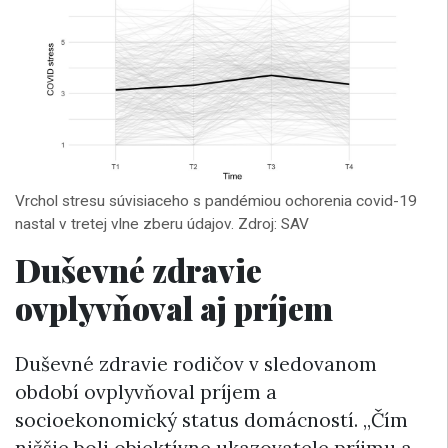
Vrchol stresu súvisiaceho s pandémiou ochorenia covid-19
nastal v tretej vlne zberu údajov. Zdroj: SAV
Duševné zdravie
ovplyvňoval aj príjem
Duševné zdravie rodičov v sledovanom
období ovplyvňoval príjem a
socioekonomický status domácností. „Čím
nižšie boli objektívne ukazovatele príjmu a