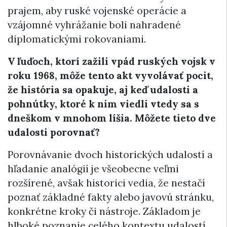
prajem, aby ruské vojenské operácie a
vzájomné vyhrážanie boli nahradené
diplomatickými rokovaniami.
V ľuďoch, ktorí zažili vpád ruských vojsk v
roku 1968, môže tento akt vyvolávať pocit,
že história sa opakuje, aj keď udalosti a
pohnútky, ktoré k nim viedli vtedy sa s
dneškom v mnohom líšia. Môžete tieto dve
udalosti porovnať?
​Porovnávanie dvoch historických udalostí a
hľadanie analógií je všeobecne veľmi
rozšírené, avšak historici vedia, že nestačí
poznať základné fakty alebo javovú stránku,
konkrétne kroky či nástroje. Základom je
hlboké poznanie celého kontextu udalostí.