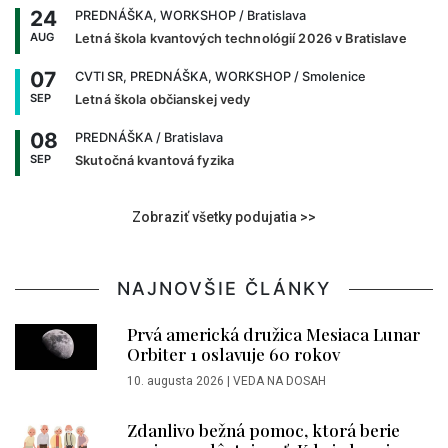
24
PREDNÁŠKA, WORKSHOP
/ Bratislava
AUG
Letná škola kvantových technológií 2026 v Bratislave
07
CVTI SR, PREDNÁŠKA, WORKSHOP
/ Smolenice
SEP
Letná škola občianskej vedy
08
PREDNÁŠKA
/ Bratislava
SEP
Skutočná kvantová fyzika
Zobraziť všetky podujatia >>
NAJNOVŠIE ČLÁNKY
Prvá americká družica Mesiaca Lunar
Orbiter 1 oslavuje 60 rokov
10. augusta 2026
|
VEDA NA DOSAH
Zdanlivo bežná pomoc, ktorá berie