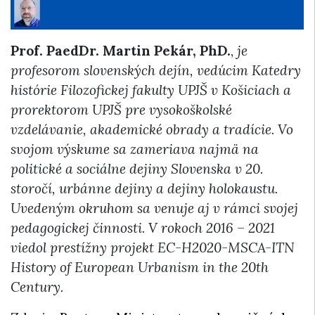
Prof. PaedDr. Martin Pekár, PhD.
,
je
profesorom slovenských dejín, vedúcim Katedry
histórie Filozofickej fakulty UPJŠ v Košiciach a
prorektorom UPJŠ pre vysokoškolské
vzdelávanie, akademické obrady a tradície. Vo
svojom výskume sa zameriava najmä na
politické a sociálne dejiny Slovenska v 20.
storočí, urbánne dejiny a dejiny holokaustu.
Uvedeným okruhom sa venuje aj v rámci svojej
pedagogickej činnosti. V rokoch 2016 – 2021
viedol prestížny projekt EC-H2020-MSCA-ITN
History of European Urbanism in the 20th
Century.