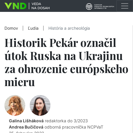
Domov
|
Ľudia
|
História a archeológia
Historik Pekár označil
útok Ruska na Ukrajinu
za ohrozenie európskeho
mieru
Galina Lišháková
redaktorka do 3/2023
Andrea Bučičová
odborná pracovníčka NCPVaT