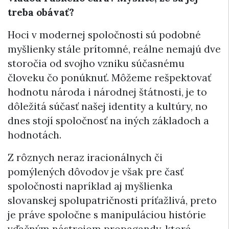
treba obávať?
Hoci v modernej spoločnosti sú podobné
myšlienky stále prítomné, reálne nemajú dve
storočia od svojho vzniku súčasnému
človeku čo ponúknuť. Môžeme rešpektovať
hodnotu národa i národnej štátnosti, je to
dôležitá súčasť našej identity a kultúry, no
dnes stojí spoločnosť na iných základoch a
hodnotách.
Z rôznych neraz iracionálnych či
pomýlených dôvodov je však pre časť
spoločnosti napríklad aj myšlienka
slovanskej spolupatričnosti príťažlivá, preto
je práve spoločne s manipuláciou histórie
vďačným nástrojom propagandy, ktorá