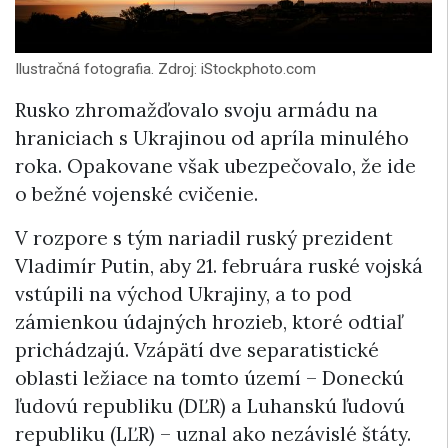
Ilustračná fotografia. Zdroj: iStockphoto.com
Rusko zhromažďovalo svoju armádu na
hraniciach s Ukrajinou od apríla minulého
roka. Opakovane však ubezpečovalo, že ide
o bežné vojenské cvičenie.
V rozpore s tým nariadil ruský prezident
Vladimír Putin, aby 21. februára ruské vojská
vstúpili na východ Ukrajiny, a to pod
zámienkou údajných hrozieb, ktoré odtiaľ
prichádzajú. Vzápätí dve separatistické
oblasti ležiace na tomto území – Doneckú
ľudovú republiku (DĽR) a Luhanskú ľudovú
republiku (LĽR) – uznal ako nezávislé štáty.