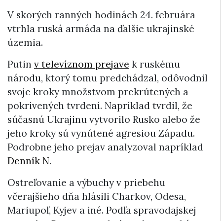
V skorých ranných hodinách 24. februára
vtrhla ruská armáda na ďalšie ukrajinské
územia.
Putin
v televíznom prejave
k ruskému
národu, ktorý tomu predchádzal, odôvodnil
svoje kroky množstvom prekrútených a
pokrivených tvrdení. Napríklad tvrdil, že
súčasnú Ukrajinu vytvorilo Rusko alebo že
jeho kroky sú vynútené agresiou Západu.
Podrobne jeho prejav analyzoval napríklad
Denník N
.
Ostreľovanie a výbuchy v priebehu
včerajšieho dňa hlásili Charkov, Odesa,
Mariupoľ, Kyjev a iné. Podľa spravodajskej