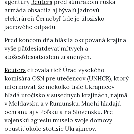
agentúry
Reuters
pred súmrakom ruská
armáda obsadila aj bývalú jadrovú
elektráreň Černobyľ, kde je úložisko
jadrového odpadu.
Pred koncom dňa hlásila okupovaná krajina
vyše päťdesiatdeväť mŕtvych a
stošesťdesiatsedem zranených.
Reuters
citovala tiež Úrad vysokého
komisára OSN pre utečencov (UNHCR), ktorý
informoval, že niekoľko tisíc Ukrajincov
hľadá útočisko v susedných krajinách, najmä
v Moldavsku a v Rumunsku. Mnohí hľadajú
ochranu aj v Poľsku a na Slovensku. Pre
vojenskú agresiu muselo svoje domovy
opustiť okolo stotisíc Ukrajincov.