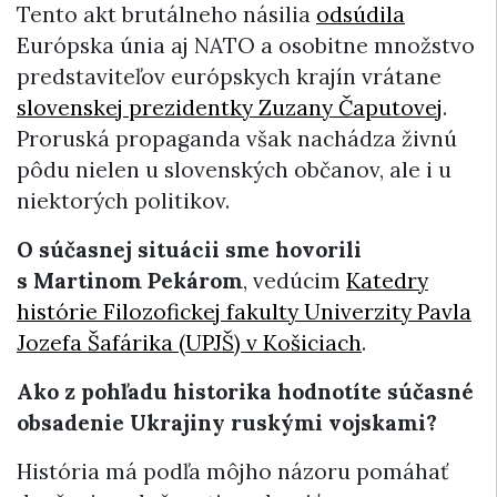
Tento akt brutálneho násilia
odsúdila
Európska únia aj NATO a osobitne množstvo
predstaviteľov európskych krajín vrátane
slovenskej prezidentky Zuzany Čaputovej
.
Proruská propaganda však nachádza živnú
pôdu nielen u slovenských občanov, ale i u
niektorých politikov.
O súčasnej situácii sme hovorili
s Martinom Pekárom
, vedúcim
Katedry
histórie Filozofickej fakulty Univerzity Pavla
Jozefa Šafárika (UPJŠ) v Košiciach
.
Ako z pohľadu historika hodnotíte súčasné
obsadenie Ukrajiny ruskými vojskami?
​História má podľa môjho názoru pomáhať