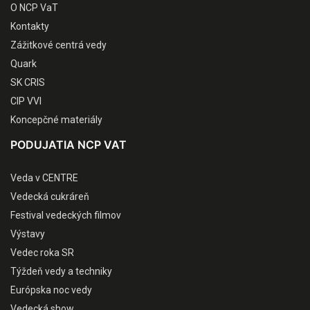
O NCP VaT
Kontakty
Zážitkové centrá vedy
Quark
SK CRIS
CIP VVI
Koncepčné materiály
PODUJATIA NCP VAT
Veda v CENTRE
Vedecká cukráreň
Festival vedeckých filmov
Výstavy
Vedec roka SR
Týždeň vedy a techniky
Európska noc vedy
Vedecká show