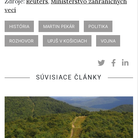
Zdroje:
Reuters
,
Ministerstvo zahraničných
vecí
HISTÓRIA
MARTIN PEKÁR
POLITIKA
ROZHOVOR
UPJŠ V KOŠICIACH
VOJNA
SÚVISIACE ČLÁNKY