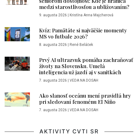
seniorom dôstojnosť: Kde je hranica
medzi starostlivosťou a ubližovaním?
9. augusta 2026
|
Kristína Anna Majcherová
Kvíz: Pamätáte si najväčšie momenty
MS vo futbale 2026?
8. augusta 2026
|
René Beláček
Prvý AI ultrazvuk pomáha zachraňovať
životy na Slovensku. Umelá
inteligencia už jazdí aj v sanitkách
7. augusta 2026
|
VEDA NA DOSAH
Ako slanosť oceánu mení pravidlá hry
pri sledovaní fenoménu El Niño
7. augusta 2026
|
VEDA NA DOSAH
AKTIVITY CVTI SR