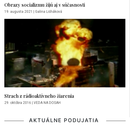
Obrazy socializmu žijú aj v súčasnosti
19. augusta 2021
|
Galina Lišháková
Strach z rádioaktívneho žiarenia
29. októbra 2016
|
VEDA NA DOSAH
AKTUÁLNE PODUJATIA