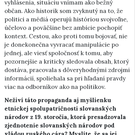
vyhlásenia, situáciu vnímam ako bežný
občan. Ako historik som zvyknutý na to, že
politici a médiá operujú históriou svojvoľne,
účelovo a poväčšine bez ambície pochopiť
kontext. Cestou, ako proti tomu bojovať, nie
je donekonečna vyvracať manipulácie po
jednej, ale viesť spoločnosť k tomu, aby
pozornejšie a kriticky sledovala obsah, ktorý
dostáva, pracovala s dôveryhodnými zdrojmi
informácií, spoliehala sa pri hľadaní pravdy
viac na odborníkov ako na politikov.
Neživí táto propaganda aj myšlienku
etnickej spolupatričnosti slovanských
národov z 19. storočia, ktorá presadzovala
zjednotenie slovanských národov pod
vládou ruského cára? Myslíte, že sa jej