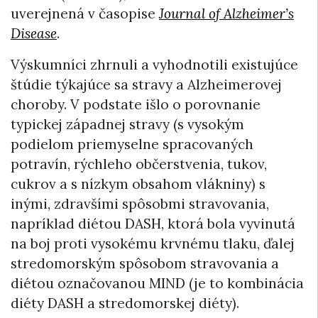
uverejnená v časopise
Journal of Alzheimer’s
Disease
.
Výskumníci zhrnuli a vyhodnotili existujúce
štúdie týkajúce sa stravy a Alzheimerovej
choroby. V podstate išlo o porovnanie
typickej západnej stravy (s vysokým
podielom priemyselne spracovaných
potravín, rýchleho občerstvenia, tukov,
cukrov a s nízkym obsahom vlákniny) s
inými, zdravšími spôsobmi stravovania,
napríklad diétou DASH, ktorá bola vyvinutá
na boj proti vysokému krvnému tlaku, ďalej
stredomorským spôsobom stravovania a
diétou označovanou MIND (je to kombinácia
diéty DASH a stredomorskej diéty).