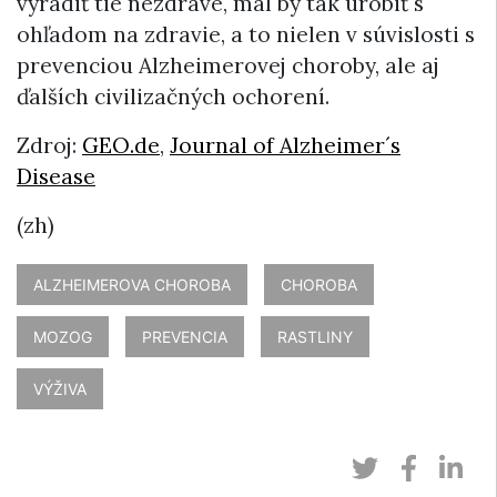
vyradiť tie nezdravé, mal by tak urobiť s
ohľadom na zdravie, a to nielen v súvislosti s
prevenciou Alzheimerovej choroby, ale aj
ďalších civilizačných ochorení.
Zdroj:
GEO.de
,
Journal of Alzheimer´s
Disease
(zh)
ALZHEIMEROVA CHOROBA
CHOROBA
MOZOG
PREVENCIA
RASTLINY
VÝŽIVA