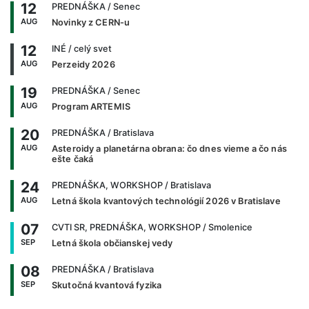
12
PREDNÁŠKA
/ Senec
AUG
Novinky z CERN-u
12
INÉ
/ celý svet
AUG
Perzeidy 2026
19
PREDNÁŠKA
/ Senec
AUG
Program ARTEMIS
20
PREDNÁŠKA
/ Bratislava
AUG
Asteroidy a planetárna obrana: čo dnes vieme a čo nás
ešte čaká
24
PREDNÁŠKA, WORKSHOP
/ Bratislava
AUG
Letná škola kvantových technológií 2026 v Bratislave
07
CVTI SR, PREDNÁŠKA, WORKSHOP
/ Smolenice
SEP
Letná škola občianskej vedy
08
PREDNÁŠKA
/ Bratislava
SEP
Skutočná kvantová fyzika