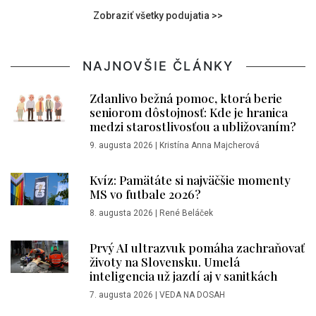
Zobraziť všetky podujatia >>
NAJNOVŠIE ČLÁNKY
Zdanlivo bežná pomoc, ktorá berie
seniorom dôstojnosť: Kde je hranica
medzi starostlivosťou a ubližovaním?
9. augusta 2026
|
Kristína Anna Majcherová
Kvíz: Pamätáte si najväčšie momenty
MS vo futbale 2026?
8. augusta 2026
|
René Beláček
Prvý AI ultrazvuk pomáha zachraňovať
životy na Slovensku. Umelá
inteligencia už jazdí aj v sanitkách
7. augusta 2026
|
VEDA NA DOSAH