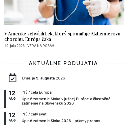
V Amerike schválili liek, ktorý spomaľuje Alzheimerovu
chorobu. Európa čaká
10. júla 2023
|
VEDA NA DOSAH
AKTUÁLNE PODUJATIA
Dnes je
9. augusta
2026
12
INÉ
/ celá Európa
AUG
Úplné zatmenie Slnka v južnej Európe a čiastočné
zatmenie na Slovensku 2026
12
INÉ
/ celý svet
AUG
Úplné zatmenie Slnka 2026 – priamy prenos