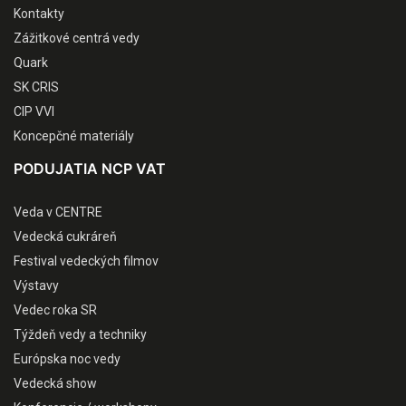
Kontakty
Zážitkové centrá vedy
Quark
SK CRIS
CIP VVI
Koncepčné materiály
PODUJATIA NCP VAT
Veda v CENTRE
Vedecká cukráreň
Festival vedeckých filmov
Výstavy
Vedec roka SR
Týždeň vedy a techniky
Európska noc vedy
Vedecká show