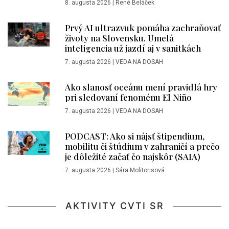
8. augusta 2026
|
René Beláček
Prvý AI ultrazvuk pomáha zachraňovať
životy na Slovensku. Umelá
inteligencia už jazdí aj v sanitkách
7. augusta 2026
|
VEDA NA DOSAH
Ako slanosť oceánu mení pravidlá hry
pri sledovaní fenoménu El Niño
7. augusta 2026
|
VEDA NA DOSAH
PODCAST: Ako si nájsť štipendium,
mobilitu či štúdium v zahraničí a prečo
je dôležité začať čo najskôr (SAIA)
7. augusta 2026
|
Sára Molitorisová
AKTIVITY CVTI SR