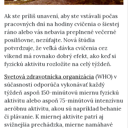
Ak ste príliš unavení, aby ste vstávali počas
pracovných dní na hodiny cvičenia o šiestej
ráno alebo vás nebavia preplnené večerné
posilňovne, nezúfajte. Nová štúdia
potvrdzuje, že veľká dávka cvičenia cez
víkend má rovnako dobrý efekt, ako keď si
fyzickú aktivitu rozložíte na celý týždeň.
Svetová zdravotnícka organizácia
(WHO) v
súčasnosti odporúča vykonávať každý
týždeň aspoň 150-minútovú miernu fyzickú
aktivitu alebo aspoň 75-minútovú intenzívnu
aeróbnu aktivitu, akou sú napríklad behanie
či plávanie. K miernej aktivite patrí aj
svižnejšia prechádzka, mierne namáhavé