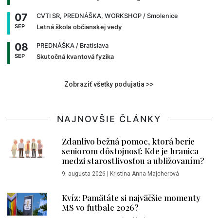
07
CVTI SR, PREDNÁŠKA, WORKSHOP
/ Smolenice
SEP
Letná škola občianskej vedy
08
PREDNÁŠKA
/ Bratislava
SEP
Skutočná kvantová fyzika
Zobraziť všetky podujatia >>
NAJNOVŠIE ČLÁNKY
Zdanlivo bežná pomoc, ktorá berie
seniorom dôstojnosť: Kde je hranica
medzi starostlivosťou a ubližovaním?
9. augusta 2026
|
Kristína Anna Majcherová
Kvíz: Pamätáte si najväčšie momenty
MS vo futbale 2026?