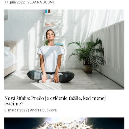
17. júla 2022
|
VEDA NA DOSAH
Nová štúdia: Prečo je cvičenie ťažšie, keď menej
cvičíme?
6. marca 2022
|
Andrea Bučičová