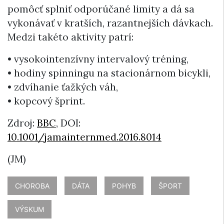
pomôcť splniť odporúčané limity a dá sa
vykonávať v kratších, razantnejších dávkach.
Medzi takéto aktivity patrí:
• vysokointenzívny intervalový tréning,
• hodiny spinningu na stacionárnom bicykli,
• zdvíhanie ťažkých váh,
• kopcový šprint.
Zdroj:
BBC
,
DOI:
10.1001/jamainternmed.2016.8014
(JM)
CHOROBA
DÁTA
POHYB
ŠPORT
VÝSKUM