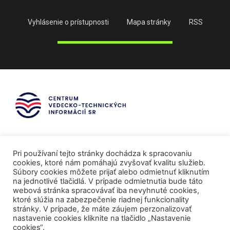
Vyhlásenie o prístupnosti
Mapa stránky
RSS
Pri používaní tejto stránky dochádza k spracovaniu
cookies, ktoré nám pomáhajú zvyšovať kvalitu služieb.
Súbory cookies môžete prijať alebo odmietnuť kliknutím
na jednotlivé tlačidlá. V prípade odmietnutia bude táto
webová stránka spracovávať iba nevyhnuté cookies,
ktoré slúžia na zabezpečenie riadnej funkcionality
stránky. V prípade, že máte záujem perzonalizovať
nastavenie cookies kliknite na tlačidlo „Nastavenie
cookies“.
Mediálni partneri