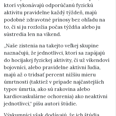
ktorí vykonávajú odporúčanú fyzickú
aktivitu pravidelne každý týždeň, majú
podobné zdravotné prínosy bez ohľadu na
to, či si ju rozložia počas týždňa alebo ju
sústredia len na víkend.
„Naše zistenia na takejto veľkej skupine
naznačujú, že jednotlivci, ktorí sa zapájajú
do hocijakej fyzickej aktivity, či už víkendoví
bojovníci, alebo pravidelne aktívni ľudia,
majú až o tridsať percent nižšiu mieru
úmrtnosti (taktiež v prípade najčastejších
typov úmrtia, ako sú rakovina alebo
kardiovaskulárne ochorenia) ako neaktívni
jednotlivci,“ píšu autori štúdie.
Výskumníci však dodávajú, že ich štúdia