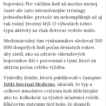
bojovníci. Pre väčšinu ľudí sú možno menej
časté ale zato intenzívnejšie tréningy
jednoduchšie, pretože im nekomplikujú už aj
tak rušný životný štýl. O výhodách tohto
typu aktivity sa však doteraz vedelo málo.
Medzinárodný tím výskumníkov sledoval 350
000 dospelých ľudí počas desiatich rokov,
aby zistil, ako sa zdravie víkendových
bojovníkov líši v porovnaní s tými, ktorí sú
aktívni počas celého týždňa.
Výsledky štúdie, ktorú publikovali v časopise
JAMA Internal Medicine
, ukázali, že typ a
celkové množstvo cvičenia boli dôležitejšie
ako to, koľkokrát za týždeň účastníci cvičili.
Kľúčovým zistením tiež bolo, že dospelí,