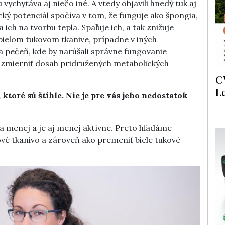
u vychytáva aj niečo iné. A vtedy objavili hnedý tuk aj
cký potenciál spočíva v tom, že funguje ako špongia,
a ich na tvorbu tepla. Spaľuje ich, a tak znižuje
bielom tukovom tkanive, prípadne v iných
 a pečeň, kde by narúšali správne fungovanie
 zmierniť dosah pridružených metabolických
C
L
 ktoré sú štíhle. Nie je pre vás jeho nedostatok
a menej a je aj menej aktívne. Preto hľadáme
ové tkanivo a zároveň ako premeniť biele tukové