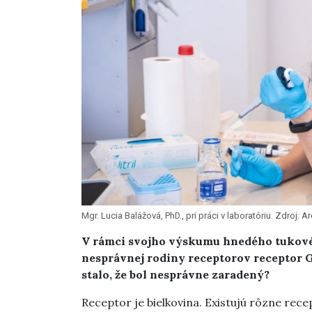
Mgr. Lucia Balážová, PhD., pri práci v laboratóriu. Zdroj: A
V rámci svojho výskumu hnedého tukového 
nesprávnej rodiny receptorov r
eceptor 
stalo, že bol nesprávne zaradený?
Receptor je bielkovina. Existujú rôzne rece