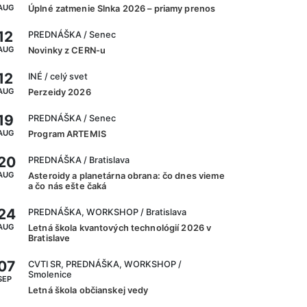
AUG
Úplné zatmenie Slnka 2026 – priamy prenos
12
PREDNÁŠKA
/ Senec
AUG
Novinky z CERN-u
12
INÉ
/ celý svet
AUG
Perzeidy 2026
19
PREDNÁŠKA
/ Senec
AUG
Program ARTEMIS
20
PREDNÁŠKA
/ Bratislava
AUG
Asteroidy a planetárna obrana: čo dnes vieme
a čo nás ešte čaká
24
PREDNÁŠKA, WORKSHOP
/ Bratislava
AUG
Letná škola kvantových technológií 2026 v
Bratislave
07
CVTI SR, PREDNÁŠKA, WORKSHOP
/
Smolenice
SEP
Letná škola občianskej vedy