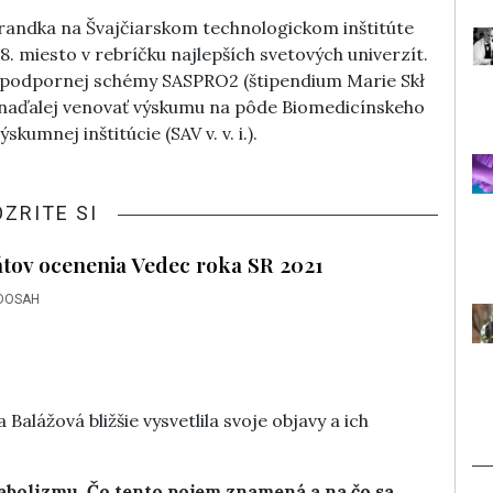
randka na Švajčiarskom technologickom inštitúte
 miesto v rebríčku najlepších svetových univerzít.
ci podpornej schémy SASPRO2 (štipendium Marie Sk
ł
 naďalej venovať výskumu na pôde Biomedicínskeho
kumnej inštitúcie (SAV v. v. i.).
OZRITE SI
tov ocenenia Vedec roka SR 2021
DOSAH
 Balážová bližšie vysvetlila svoje objavy a ich
bolizmu. Čo tento pojem znamená a na čo sa