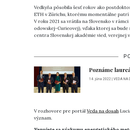
Vedkyňa pôsobila šesť rokov ako postdokto
ETH v Zürichu, ktorému momentálne patrí 8.
V roku 2021 sa vrátila na Slovensko v rám
odowskej-Curieovej), vďaka ktorej sa bude
centra Slovenskej akadémie vied, verejnej výs
P
Poznáme laureá
14. júna 2022
|
VEDA NA 
V rozhovore pre portál
Veda na dosah
Lucia
význam.
Venujete sa výskumu energetického meta