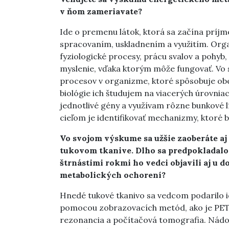
v ňom zameriavate?
Ide o premenu látok, ktorá sa začína príj
spracovaním, uskladnením a využitím. Orga
fyziologické procesy, prácu svalov a pohyb,
myslenie, vďaka ktorým môže fungovať. V
procesov v organizme, ktoré spôsobuje ob
biológie ich študujem na viacerých úrovniac
jednotlivé gény a využívam rôzne bunkové l
cieľom je identifikovať mechanizmy, ktoré 
Vo svojom výskume sa užšie zaoberáte aj
tukovom tkanive. Dlho sa predpokladalo,
štrnástimi rokmi ho vedci objavili aj u 
metabolických ochorení?
Hnedé tukové tkanivo sa vedcom podarilo i
pomocou zobrazovacích metód, ako je PET
rezonancia a počítačová tomografia. Nádory 