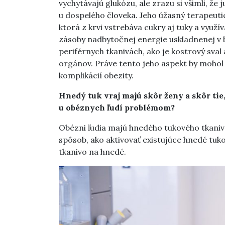
vychytávajú glukózu, ale zrazu si všimli, že j
u dospelého človeka. Jeho úžasný terapeuti
ktorá z krvi vstrebáva cukry aj tuky a využív
zásoby nadbytočnej energie uskladnenej v 
periférnych tkanivách, ako je kostrový sval
orgánov. Práve tento jeho aspekt by mohol
komplikácií obezity.
Hnedý tuk vraj majú skôr ženy a skôr tie,
u obéznych ľudí problémom?
Obézni ľudia majú hnedého tukového tkaniv
spôsob, ako aktivovať existujúce hnedé tuk
tkanivo na hnedé.