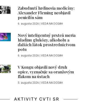
Zabudnutí hrdinovia medicíny:
Alexander Fleming neobjavil
penicilín sám
6. augusta 2026
|
VEDA NA DOSAH
Nový inteligentný prsteň meria
hladinu glukózy, alkoholu a
ďalších látok prostredníctvom
potu
6. augusta 2026
|
VEDA NA DOSAH
V Kongu objavili nový druh
opice, vyznačuje sa oranžovým
fľakom na ústach
5. augusta 2026
|
VEDA NA DOSAH
AKTIVITY CVTI SR