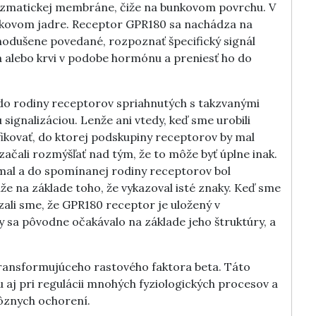
lazmatickej membráne, čiže na bunkovom povrchu. V
unkovom jadre. Receptor GPR180 sa nachádza na
nodušene povedané, rozpoznať špecifický signál
 alebo krvi v podobe hormónu a preniesť ho do
o rodiny receptorov spriahnutých s takzvanými
 signalizáciou. Lenže ani vtedy, keď sme urobili
ikovať, do ktorej podskupiny receptorov by mal
 začali rozmýšľať nad tým, že to môže byť úplne inak.
mal a do spomínanej rodiny receptorov bol
iže na základe toho, že vykazoval isté znaky. Keď sme
ázali sme, že GPR180 receptor je uložený v
sa pôvodne očakávalo na základe jeho štruktúry, a
 transformujúceho rastového faktora beta. Táto
aj pri regulácii mnohých fyziologických procesov a
rôznych ochorení.