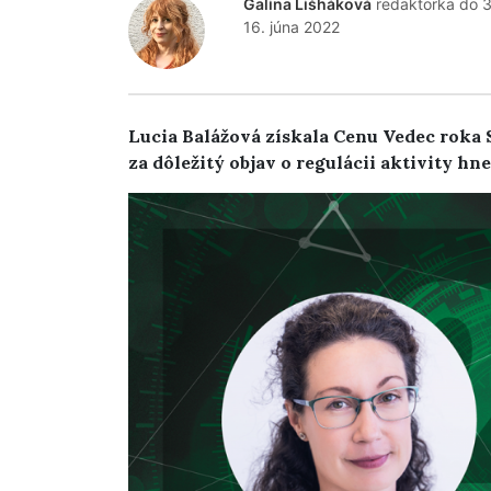
Galina Lišháková
redaktorka do 
16. júna 2022
Lucia Balážová získala Cenu Vedec roka 
za dôležitý objav o regulácii aktivity hn