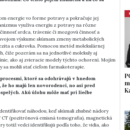
mom energie vo forme potravy a pokračuje jej
nizmus využíva energiu z potravy na rôzne
 činnosť srdca, trávenie či mozgovú činnosť a
o svojom výskume skúmam zmeny metabolických
ezita a cukrovka. Pomocou metód molekulárnej
h, čiže pozerám sa na jednotlivé molekuly aj
ínie, ako aj zvieracie modely týchto ochorení. Mojím
by sa mohli stať cieľom farmakoterapie.
P
 procesmi, ktoré sa odohrávajú v hnedom
m
 že ho majú len novorodenci, no asi pred
K
dospelých. Akú úlohu môže mať pri liečbe
dentifikovať náhodou, keď skúmali zhubné nádory
 CT (pozitrónová emisná tomografia), magnetická
totiž vedci identifikujú podľa toho, že vidia, ako