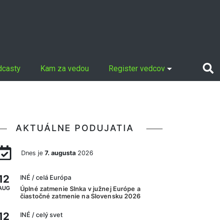
dcasty
Kam za vedou
Register vedcov
AKTUÁLNE PODUJATIA
Dnes je
7. augusta
2026
12
INÉ
/ celá Európa
AUG
Úplné zatmenie Slnka v južnej Európe a
čiastočné zatmenie na Slovensku 2026
12
INÉ
/ celý svet