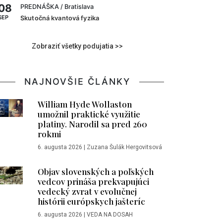
08
PREDNÁŠKA
/ Bratislava
SEP
Skutočná kvantová fyzika
Zobraziť všetky podujatia >>
NAJNOVŠIE ČLÁNKY
William Hyde Wollaston
umožnil praktické využitie
platiny. Narodil sa pred 260
rokmi
6. augusta 2026
|
Zuzana Šulák Hergovitsová
Objav slovenských a poľských
vedcov prináša prekvapujúci
vedecký zvrat v evolučnej
histórii európskych jašteríc
6. augusta 2026
|
VEDA NA DOSAH