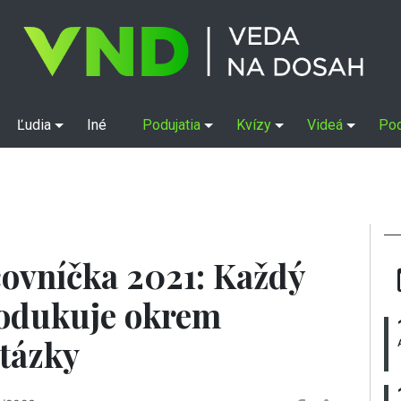
Ľudia
Iné
Podujatia
Kvízy
Videá
Po
ovníčka 2021: Každý
odukuje okrem
otázky