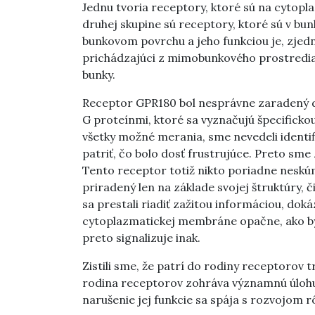
Jednu tvoria receptory, ktoré sú na cytop
druhej skupine sú receptory, ktoré sú v b
bunkovom povrchu a jeho funkciou je, zjed
prichádzajúci z mimobunkového prostredia
bunky.
Receptor GPR180 bol nesprávne zaradený d
G proteínmi, ktoré sa vyznačujú špecifickou
všetky možné merania, sme nevedeli identif
patriť, čo bolo dosť frustrujúce. Preto sme
Tento receptor totiž nikto poriadne neskú
priradený len na základe svojej štruktúry, č
sa prestali riadiť zažitou informáciou, dok
cytoplazmatickej membráne opačne, ako by 
preto signalizuje inak.
Zistili sme, že patrí do rodiny receptorov
rodina receptorov zohráva významnú úlohu 
narušenie jej funkcie sa spája s rozvojom 