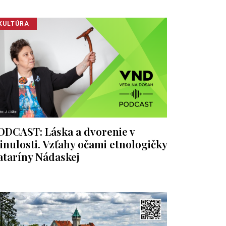
KULTÚRA
ODCAST: Láska a dvorenie v
inulosti. Vzťahy očami etnologičky
ataríny Nádaskej