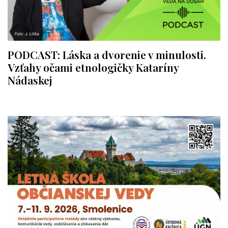
PODCAST: Láska a dvorenie v minulosti.
Vzťahy očami etnologičky Kataríny
Nádaskej