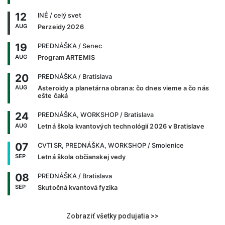
12
INÉ
/ celý svet
AUG
Perzeidy 2026
19
PREDNÁŠKA
/ Senec
AUG
Program ARTEMIS
20
PREDNÁŠKA
/ Bratislava
AUG
Asteroidy a planetárna obrana: čo dnes vieme a čo nás
ešte čaká
24
PREDNÁŠKA, WORKSHOP
/ Bratislava
AUG
Letná škola kvantových technológií 2026 v Bratislave
07
CVTI SR, PREDNÁŠKA, WORKSHOP
/ Smolenice
SEP
Letná škola občianskej vedy
08
PREDNÁŠKA
/ Bratislava
SEP
Skutočná kvantová fyzika
Zobraziť všetky podujatia >>