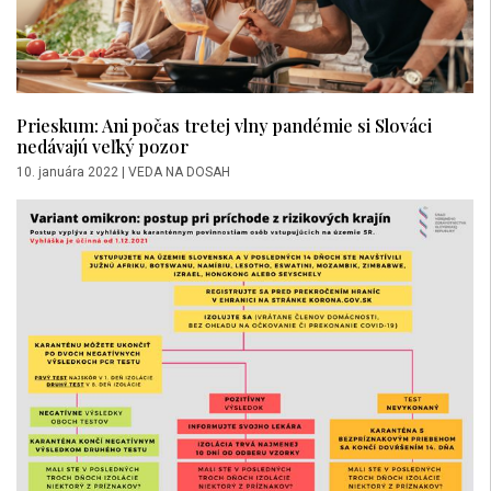
Prieskum: Ani počas tretej vlny pandémie si Slováci
nedávajú veľký pozor
10. januára 2022
|
VEDA NA DOSAH