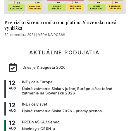
Pre riziko šírenia omikronu platí na Slovensku nová
vyhláška
30. novembra 2021
|
VEDA NA DOSAH
AKTUÁLNE PODUJATIA
Dnes je
7. augusta
2026
12
INÉ
/ celá Európa
AUG
Úplné zatmenie Slnka v južnej Európe a čiastočné
zatmenie na Slovensku 2026
12
INÉ
/ celý svet
AUG
Úplné zatmenie Slnka 2026 – priamy prenos
12
PREDNÁŠKA
/ Senec
AUG
Novinky z CERN-u