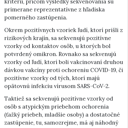
kritérií, pričom výsledky sekvenovania sú
primerane reprezentatívne z hľadiska
pomerného zastúpenia.
Okrem pozitívnych vzoriek ľudí, ktorí prišli z
rizikových krajín, sa sekvenujú pozitívne
vzorky od kontaktov osôb, u ktorých bol
potvrdený omikron. Rovnako sa sekvenujú
vzorky od ľudí, ktorí boli vakcinovaní druhou
dávkou vakcíny proti ochoreniu COVID-19, či
pozitívne vzorky od tých, ktorí majú
opätovnú infekciu vírusom SARS-CoV-2.
Taktiež sa sekvenujú pozitívne vzorky od
osôb s atypickým priebehom ochorenia
(ťažký priebeh, mladšie osoby) a dostatočné
zastúpenie, tu, samozrejme, má aj náhodný