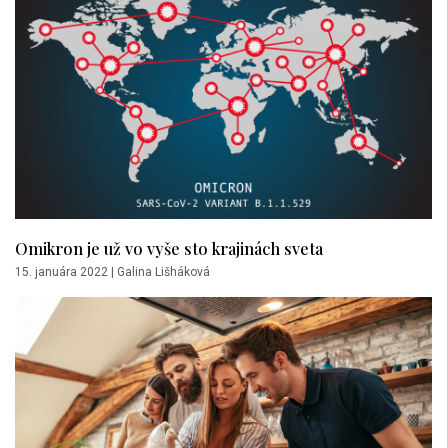
Omikron je už vo vyše sto krajinách sveta
15. januára 2022
|
Galina Lišháková