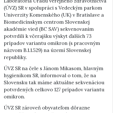
Laboratóriá Úradu verejného zdravotníctva
(ÚVZ) SR v spolupráci s Vedeckým parkom
Univerzity Komenského (UK) v Bratislave a
Biomedicínskym centrom Slovenskej
akadémie vied (BC SAV) sekvenovaním
potvrdili k včerajšku výskyt ďalších 73
prípadov variantu omikron (s pracovným
názvom B.1.1.529) na území Slovenskej
republiky.
ÚVZ SR na čele s Jánom Mikasom, hlavným
hygienikom SR, informoval o tom, že na
Slovensku tak máme aktuálne sekvenáciou
potvrdených celkovo 127 prípadov variantu
omikron.
ÚVZ SR zároveň obyvateľom dôrazne