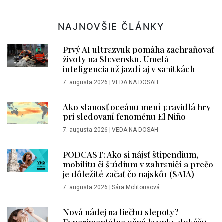
NAJNOVŠIE ČLÁNKY
Prvý AI ultrazvuk pomáha zachraňovať
životy na Slovensku. Umelá
inteligencia už jazdí aj v sanitkách
7. augusta 2026
|
VEDA NA DOSAH
Ako slanosť oceánu mení pravidlá hry
pri sledovaní fenoménu El Niño
7. augusta 2026
|
VEDA NA DOSAH
PODCAST: Ako si nájsť štipendium,
mobilitu či štúdium v zahraničí a prečo
je dôležité začať čo najskôr (SAIA)
7. augusta 2026
|
Sára Molitorisová
Nová nádej na liečbu slepoty?
Experimentálne očné kvapky dokážu