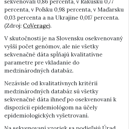
sekvenovali 0,86 percenta, v Rakúsku 0,77
percenta, v Poľsku 0,98 percenta, v Maďarsku
0,03 percenta a na Ukrajine 0,017 percenta.
(Zdroj:
CoVerage
).
V skutočnosti je na Slovensku osekvenovaný
vyšší počet genómov, ale nie všetky
sekvenačné dáta spĺňajú kvalitatívne
parametre pre vkladanie do
medzinárodných databáz.
Nezávisle od kvalitatívnych kritérií
medzinárodných databáz sú všetky
sekvenačné dáta ihneď po osekvenovaní k
dispozícii epidemiológom na účely
epidemiologických vyšetrovaní.
Na sekvenovaní vzoriek sa podieľajú Úrad