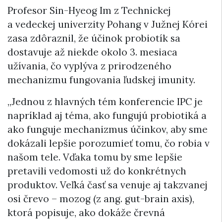
Profesor Sin-Hyeog Im z Technickej
a vedeckej univerzity Pohang v Južnej Kórei
zasa zdôraznil, že účinok probiotík sa
dostavuje až niekde okolo 3. mesiaca
užívania, čo vyplýva z prirodzeného
mechanizmu fungovania ľudskej imunity.
„Jednou z hlavných tém konferencie IPC je
napríklad aj téma, ako fungujú probiotiká a
ako funguje mechanizmus účinkov, aby sme
dokázali lepšie porozumieť tomu, čo robia v
našom tele. Vďaka tomu by sme lepšie
pretavili vedomosti už do konkrétnych
produktov. Veľká časť sa venuje aj takzvanej
osi črevo – mozog (z ang. gut-brain axis),
ktorá popisuje, ako dokáže črevná