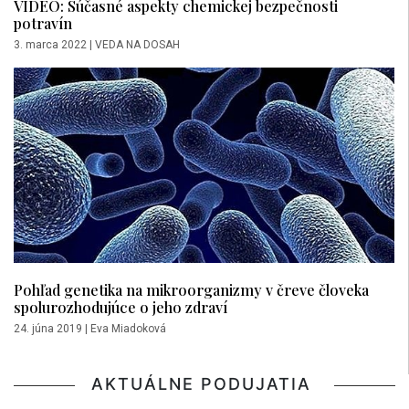
VIDEO: Súčasné aspekty chemickej bezpečnosti
potravín
3. marca 2022
|
VEDA NA DOSAH
Pohľad genetika na mikroorganizmy v čreve človeka
spolurozhodujúce o jeho zdraví
24. júna 2019
|
Eva Miadoková
AKTUÁLNE PODUJATIA