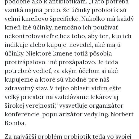
podobne ako k antibiotikám. „Táto potreba
vzniká najmä preto, že účinky probiotík sú
veľmi kmeňovo špecifické. Nakoľko má každý
kmeň iné účinky, nemožno ich používať
nekontrolovateľne bez toho, aby ten, kto ich
indikuje alebo kupuje, nevedel, aké majú
účinky. Niektoré kmene totiž pôsobia
protizápalovo, iné prozápalovo. Je teda
potrebné vedieť, za akým účelom si aké
kupujeme a ktoré sú vhodné pre náš
zdravotný stav. V tejto oblasti vidím ešte
veľký priestor na vzdelávanie lekárov aj
širokej verejnosti,“ vysvetľuje organizátor
konferencie, popularizátor vedy Ing. Norbert
Bomba.
Za najväčší problém probiotík teda vo svojej