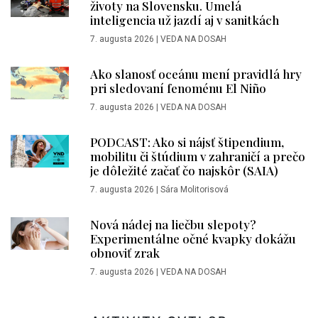
životy na Slovensku. Umelá
inteligencia už jazdí aj v sanitkách
7. augusta 2026
|
VEDA NA DOSAH
Ako slanosť oceánu mení pravidlá hry
pri sledovaní fenoménu El Niño
7. augusta 2026
|
VEDA NA DOSAH
PODCAST: Ako si nájsť štipendium,
mobilitu či štúdium v zahraničí a prečo
je dôležité začať čo najskôr (SAIA)
7. augusta 2026
|
Sára Molitorisová
Nová nádej na liečbu slepoty?
Experimentálne očné kvapky dokážu
obnoviť zrak
7. augusta 2026
|
VEDA NA DOSAH