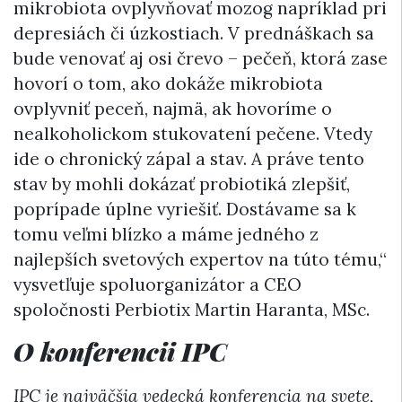
mikrobiota ovplyvňovať mozog napríklad pri
depresiách či úzkostiach. V prednáškach sa
bude venovať aj osi črevo – pečeň, ktorá zase
hovorí o tom, ako dokáže mikrobiota
ovplyvniť peceň, najmä, ak hovoríme o
nealkoholickom stukovatení pečene. Vtedy
ide o chronický zápal a stav. A práve tento
stav by mohli dokázať probiotiká zlepšiť,
poprípade úplne vyriešiť. Dostávame sa k
tomu veľmi blízko a máme jedného z
najlepších svetových expertov na túto tému,“
vysvetľuje spoluorganizátor a CEO
spoločnosti Perbiotix Martin Haranta, MSc.
O konferencii IPC
IPC je najväčšia vedecká konferencia na svete,