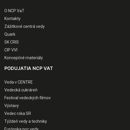
O NCP VaT
Kontakty
Zážitkové centrá vedy
Quark
SK CRIS
CIP VVI
Koncepčné materiály
PODUJATIA NCP VAT
Veda v CENTRE
Vedecká cukráreň
Festival vedeckých filmov
Výstavy
Vedec roka SR
Týždeň vedy a techniky
Európska noc vedy