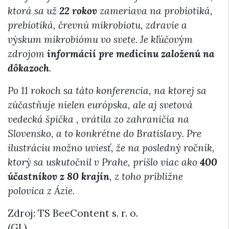
ktorá sa už
22 rokov
zameriava na probiotiká,
prebiotiká, črevnú mikrobiotu, zdravie a
výskum mikrobiómu vo svete. Je kľúčovým
zdrojom
informácií pre medicínu založenú na
dôkazoch
.
Po 11 rokoch sa táto konferencia, na ktorej sa
zúčastňuje nielen európska, ale aj svetová
vedecká špička , vrátila zo zahraničia na
Slovensko, a to konkrétne do Bratislavy. Pre
ilustráciu možno uviesť, že na posledný ročník,
ktorý sa uskutočnil v Prahe, prišlo viac ako
400
účastníkov z 80 krajín
, z toho približne
polovica z Ázie.
Zdroj: TS BeeContent s. r. o.
(GL)