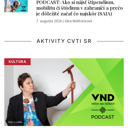
PODCAST: Ako si nájsť štipendium,
mobilitu či štúdium v zahraničí a prečo
je dôležité začať čo najskôr (SAIA)
7. augusta 2026
|
Sára Molitorisová
AKTIVITY CVTI SR
KULTÚRA