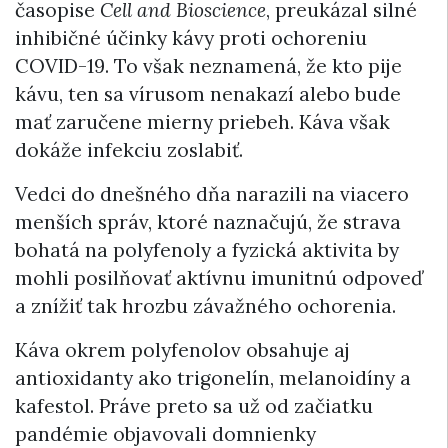
časopise
Cell and Bioscience
, preukázal silné
inhibičné účinky kávy proti ochoreniu
COVID-19. To však neznamená, že kto pije
kávu, ten sa vírusom nenakazí alebo bude
mať zaručene mierny priebeh. Káva však
dokáže infekciu zoslabiť.
Vedci do dnešného dňa narazili na viacero
menších správ, ktoré naznačujú, že strava
bohatá na polyfenoly a fyzická aktivita by
mohli posilňovať aktívnu imunitnú odpoveď
a znížiť tak hrozbu závažného ochorenia.
Káva okrem polyfenolov obsahuje aj
antioxidanty ako trigonelín, melanoidíny a
kafestol. Práve preto sa už od začiatku
pandémie objavovali domnienky