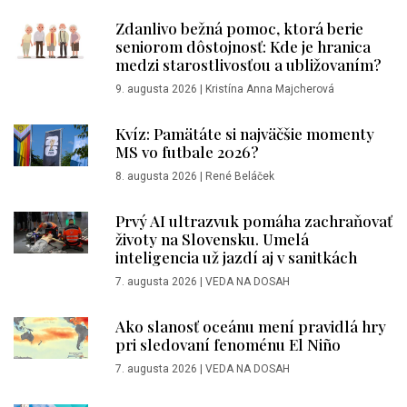
Zdanlivo bežná pomoc, ktorá berie
seniorom dôstojnosť: Kde je hranica
medzi starostlivosťou a ubližovaním?
9. augusta 2026
|
Kristína Anna Majcherová
Kvíz: Pamätáte si najväčšie momenty
MS vo futbale 2026?
8. augusta 2026
|
René Beláček
Prvý AI ultrazvuk pomáha zachraňovať
životy na Slovensku. Umelá
inteligencia už jazdí aj v sanitkách
7. augusta 2026
|
VEDA NA DOSAH
Ako slanosť oceánu mení pravidlá hry
pri sledovaní fenoménu El Niño
7. augusta 2026
|
VEDA NA DOSAH