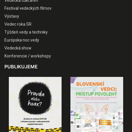
Vedecká cukráreň
Festival vedeckých filmov
Výstavy
Vedec roka SR
Týždeň vedy a techniky
Európska noc vedy
Vedecká show
Konferencie / workshopy
PUBLIKUJEME