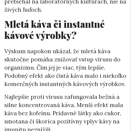
prebiehal na laboratórnych kultúrach, nie na
živých ľuďoch.
Mletá káva či instantné
kávové výrobky?
Výskum napokon ukázal, že mletá káva
skutočne pomáha znižovať vstup vírusu do
organizmu. Čím jej je viac, tým lepšie.
Podobný efekt ako čistá káva malo i niekoľko
komerčných instantných kávových výrobkov.
Najlepšie proti vírusu zafungovala bežná a
silne koncentrovaná káva. Menší efekt mala
káva bez kofeínu. Prídavné látky ako cukor,
smotana či škorica pozitívny vplyv kávy na
imunitu neznížili.