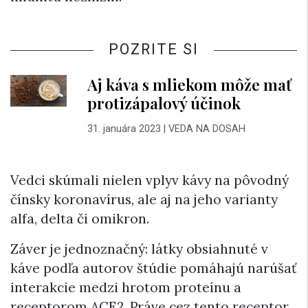
POZRITE SI
Aj káva s mliekom môže mať
protizápalový účinok
31. januára 2023
|
VEDA NA DOSAH
Vedci skúmali nielen vplyv kávy na pôvodný
čínsky koronavírus, ale aj na jeho varianty
alfa, delta či omikron.
Záver je jednoznačný: látky obsiahnuté v
káve podľa autorov štúdie pomáhajú narúšať
interakcie medzi hrotom proteínu a
receptorom ACE2. Práve cez tento receptor