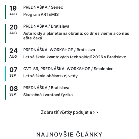
19
PREDNÁŠKA
/ Senec
AUG
Program ARTEMIS
20
PREDNÁŠKA
/ Bratislava
AUG
Asteroidy a planetárna obrana: čo dnes vieme a čo nás
ešte čaká
24
PREDNÁŠKA, WORKSHOP
/ Bratislava
AUG
Letná škola kvantových technológií 2026 v Bratislave
07
CVTI SR, PREDNÁŠKA, WORKSHOP
/ Smolenice
SEP
Letná škola občianskej vedy
08
PREDNÁŠKA
/ Bratislava
SEP
Skutočná kvantová fyzika
Zobraziť všetky podujatia >>
NAJNOVŠIE ČLÁNKY