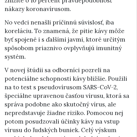
znížite o 10 percent pravdepodobnosť
nákazy koronavírusom.
No vedci nenašli príčinnú súvislosť, iba
koreláciu. To znamená, že pitie kávy môže
byť spojené i s ďalšími javmi, ktoré určitým
spôsobom priaznivo ovplyvňujú imunitný
systém.
V novej štúdii sa odborníci pozreli na
potenciálne schopnosti kávy bližšie. Použili
na to test s pseudovírusom SARS-CoV-2,
špeciálne upravenou časťou vírusu, ktorá sa
správa podobne ako skutočný vírus, ale
nepredstavuje žiadne riziko. Pomocou nej
potom posudzovali účinky kávy na vstup
vírusu do ľudských buniek. Celý výskum