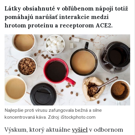
Látky obsiahnuté v obľúbenom nápoji totiž
pomáhajú narúšať interakcie medzi
hrotom proteínu a receptorom ACE2.
Najlepšie proti vírusu zafungovala bežná a silne
koncentrovaná káva. Zdroj: iStockphoto.com
Výskum, ktorý aktuálne
vyšiel
v odbornom