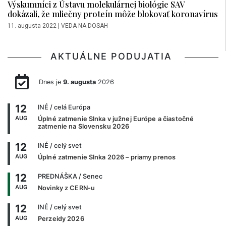
Výskumníci z Ústavu molekulárnej biológie SAV
dokázali, že mliečny proteín môže blokovať koronavírus
11. augusta 2022
|
VEDA NA DOSAH
AKTUÁLNE PODUJATIA
Dnes je
9. augusta
2026
12
INÉ
/ celá Európa
AUG
Úplné zatmenie Slnka v južnej Európe a čiastočné
zatmenie na Slovensku 2026
12
INÉ
/ celý svet
AUG
Úplné zatmenie Slnka 2026 – priamy prenos
12
PREDNÁŠKA
/ Senec
AUG
Novinky z CERN-u
12
INÉ
/ celý svet
AUG
Perzeidy 2026